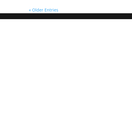
« Older Entries