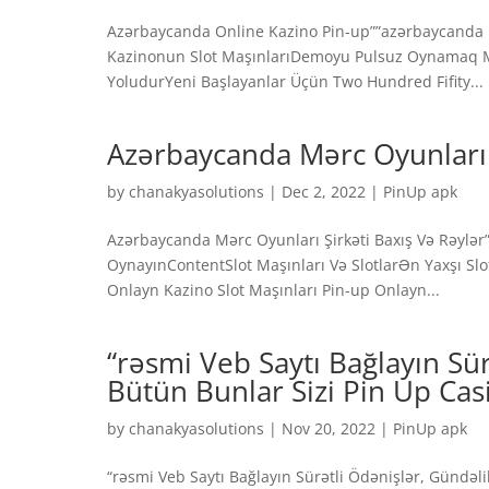
Azərbaycanda Online Kazino Pin-up””azərbaycanda M
Kazinonun Slot MaşınlarıDemoyu Pulsuz Oynamaq 
YoludurYeni Başlayanlar Üçün Two Hundred Fifity...
Azərbaycanda Mərc Oyunları 
by
chanakyasolutions
|
Dec 2, 2022
|
PinUp apk
Azərbaycanda Mərc Oyunları Şirkəti Baxış Və Rəylər
OynayınContentSlot Maşınları Və SlotlarƏn Yaxşı Sl
Onlayn Kazino Slot Maşınları Pin-up Onlayn...
“rəsmi Veb Saytı Bağlayın️ Sü
Bütün Bunlar Sizi Pin Up Cas
by
chanakyasolutions
|
Nov 20, 2022
|
PinUp apk
“rəsmi Veb Saytı Bağlayın️ Sürətli Ödənişlər, Gündəl