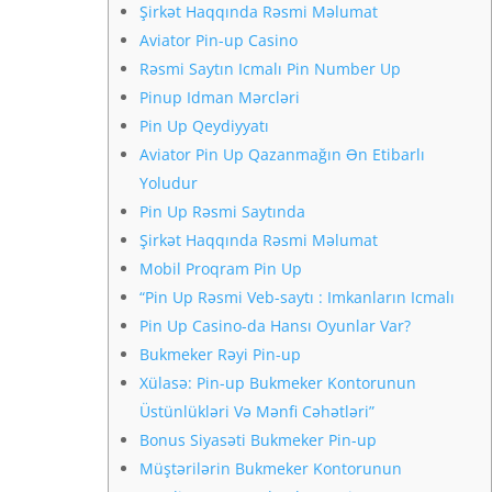
Şirkət Haqqında Rəsmi Məlumat
Aviator Pin-up Casino
Rəsmi Saytın Icmalı Pin Number Up
Pinup Idman Mərcləri
Pin Up Qeydiyyatı
Aviator Pin Up Qazanmağın Ən Etibarlı
Yoludur
Pin Up Rəsmi Saytında
Şirkət Haqqında Rəsmi Məlumat
Mobil Proqram Pin Up
“Pin Up Rəsmi Veb-saytı : Imkanların Icmalı
Pin Up Casino-da Hansı Oyunlar Var?
Bukmeker Rəyi Pin-up
Xülasə: Pin-up Bukmeker Kontorunun
Üstünlükləri Və Mənfi Cəhətləri”
Bonus Siyasəti Bukmeker Pin-up
Müştərilərin Bukmeker Kontorunun