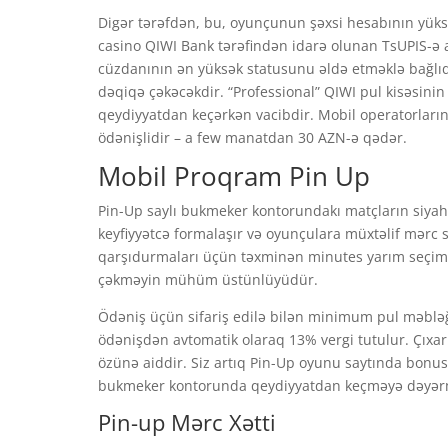
Digər tərəfdən, bu, oyunçunun şəxsi hesabının yüks
casino QIWI Bank tərəfindən idarə olunan TsUPIS-ə ai
cüzdanının ən yüksək statusunu əldə etməklə bağlıd
dəqiqə çəkəcəkdir. “Professional” QIWI pul kisəsini
qeydiyyatdan keçərkən vacibdir. Mobil operatorların 
ödənişlidir – a few manatdan 30 AZN-ə qədər.
Mobil Proqram Pin Up
Pin-Up saylı bukmeker kontorundakı matçların siyahı
keyfiyyətcə formalaşır və oyunçulara müxtəlif mərc 
qarşıdurmaları üçün təxminən minutes yarım seçim 
çəkməyin mühüm üstünlüyüdür.
Ödəniş üçün sifariş edilə bilən minimum pul məbləğ
ödənişdən avtomatik olaraq 13% vergi tutulur. Çıx
özünə aiddir. Siz artıq Pin-Up oyunu saytında bonus
bukmeker kontorunda qeydiyyatdan keçməyə dəyərm
Pin-up Mərc Xətti