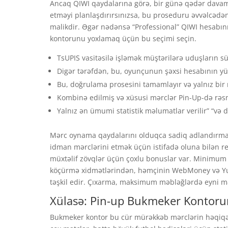
Ancaq QIWI qaydalarına görə, bir günə qədər davam
etməyi planlaşdırırsınızsa, bu proseduru əvvəlcədən 
malikdir. Əgər nədənsə “Professional” QIWI hesabın
kontorunu yoxlamaq üçün bu seçimi seçin.
TsUPIS vasitəsilə işləmək müştərilərə uduşların sü
Digər tərəfdən, bu, oyunçunun şəxsi hesabının yü
Bu, doğrulama prosesini tamamlayır və yalnız bir
Kombinə edilmiş və xüsusi mərclər Pin-Up-də r
Yalnız ən ümumi statistik məlumatlar verilir” “və 
Mərc oynama qaydalarını olduqca sadiq adlandırmaq
idman mərclərini etmək üçün istifadə oluna bilən r
müxtəlif zövqlər üçün çoxlu bonuslar var. Minimu
köçürmə xidmətlərindən, həmçinin WebMoney və Y
təşkil edir. Çıxarma, maksimum məbləğlərdə eyni 
Xülasə: Pin-up Bukmeker Kontorun
Bukmeker kontor bu cür mürəkkəb mərclərin həqiqətə