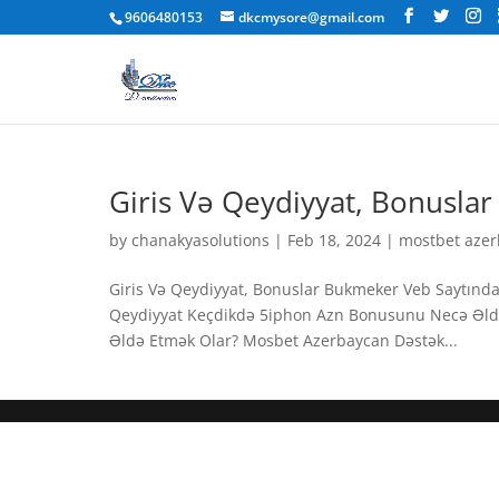
9606480153
dkcmysore@gmail.com
Giris Və Qeydiyyat, Bonusl
by
chanakyasolutions
|
Feb 18, 2024
|
mostbet azer
Giris Və Qeydiyyat, Bonuslar Bukmeker Veb Saytın
Qeydiyyat Keçdikdə 5iphon Azn Bonusunu Necə Əldə
Əldə Etmək Olar? Mosbet Azerbaycan Dəstək...