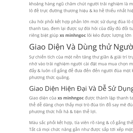
khoảng hàng ngũ chăm chút người trải nghiệm là m
lô đề trực đường thương hiệu & ko hề thiếu nhất hiệ
câu hỏi phối kết hợp phần lớn mức sử dụng đùa lô đ
thanh tao, đem lại được sự đòi hỏi của đầy đủ đối 
riêng biệt giúp
xs minhngoc
lôi kéo được lượng lớn
Giao Diện Và Dùng thử Ngườ
Sự chiến tích của một nền tảng thư giãn & giải trí
nhờ vào trải nghiệm người cài đặt mua mua chọn 
đấy & luôn cố gắng để đưa đến đến người đùa một 
phương thức quãng.
Giao Diện Hiện Đại Và Dễ Sử Dụn
Giao diện của
xs minhngoc
được thành lập thanh t
thể dễ dàng chọn thấy mọi trò đùa tín đồ say mê đù
phương thức hối hả & tiện thể lợi.
Màu sắc phối kết hợp, tía viên rõ ràng & cố gắng t
Tất cả mọi chức năng gần như được sắp tới xếp một 