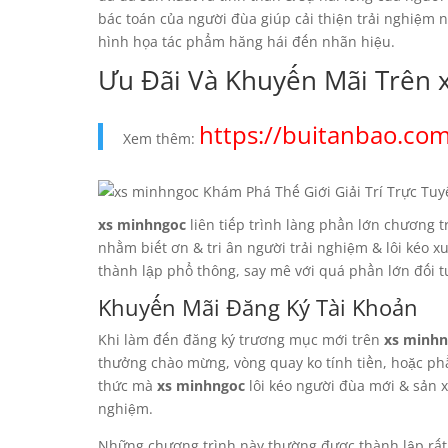
bác toán của người đùa giúp cải thiện trải nghiệm
hình họa tác phẩm hăng hái đến nhãn hiệu.
Ưu Đãi Và Khuyến Mãi Trên 
https://buitanbao.co
Xem thêm:
xs minhngoc
liên tiếp trình làng phần lớn chương 
nhằm biết ơn & tri ân người trải nghiệm & lôi kéo
thành lập phổ thông, say mê với quá phần lớn đối t
Khuyến Mãi Đăng Ký Tài Khoản
Khi làm đến đăng ký trương mục mới trên
xs minhn
thưởng chào mừng, vòng quay ko tính tiền, hoặc ph
thức mà
xs minhngoc
lôi kéo người đùa mới & sản xu
nghiệm.
Những chương trình này thường được thành lập rất 