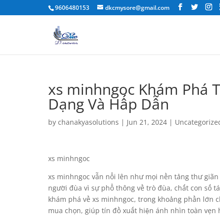
9606480153
dkcmysore@gmail.com
xs minhngoc Khám Phá Th
Dạng Và Hấp Dẫn
by
chanakyasolutions
|
Jun 21, 2024
|
Uncategorize
xs minhngoc
xs minhngoc vẫn nổi lên như mọi nền tảng thư giãn 
người đùa vì sự phổ thông về trò đùa, chất con số t
khám phá về xs minhngoc, trong khoảng phần lớn c
mua chọn, giúp tín đồ xuất hiện ánh nhìn toàn vẹn h