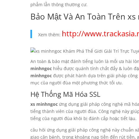
phẩm lẫn thông thường cư.
Bảo Mật Và An Toàn Trên xs
http://www.trackasia.
Xem thêm:
An toàn & bảo mật đánh tiếng luôn là mối ưa hài l
minhngoc
hiểu được quánh tính chất đấy & luôn đặ
minhngoc
được phát hành dựa trên giải pháp công 
mục của người đùa một phương thức tối ưu.
Hệ Thống Mã Hóa SSL
xs minhngoc
ứng dụng giải pháp công nghệ mã hóa 
tiếng thành viên của người đùa. Công nghệ này giú
tiếng của người đùa khỏi bị đánh cắp hoặc tiết lậu.
câu hỏi ứng dụng giải pháp công nghệ này chuẩn xá
giao căn bệnh, trong khoảng nạp tiền đến rút tiền,