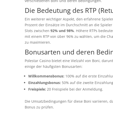
verschiedenen Boni und deren Bedingungen.
Die Bedeutung des RTP (Retu
Ein weiterer wichtiger Aspekt, den erfahrene Spieler 
Prozent der Einsätze im Durchschnitt an die Spieler 
Slots zwischen
92% und 98%
. Höhere RTPs bedeuten
mit einem RTP von über 96% zu wählen, um die Ch
zu maximieren.
Bonusarten und deren Bedi
Polestar Casino bietet eine Vielzahl von Boni, daru
einige der häufigsten Bonusarten:
Willkommensbonus:
100% auf die erste Einzahlun
Einzahlungsbonus:
50% auf die zweite Einzahlung
Freispiele:
20 Freispiele bei der Anmeldung.
Die Umsatzbedingungen für diese Boni variieren, da
Bonus zu prüfen.