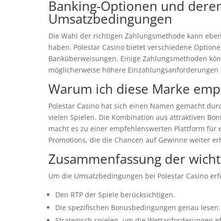
Banking-Optionen und deren 
Umsatzbedingungen
Die Wahl der richtigen Zahlungsmethode kann ebenf
haben. Polestar Casino bietet verschiedene Optionen
Banküberweisungen. Einige Zahlungsmethoden könn
möglicherweise höhere Einzahlungsanforderungen
Warum ich diese Marke emp
Polestar Casino hat sich einen Namen gemacht du
vielen Spielen. Die Kombination aus attraktiven Bo
macht es zu einer empfehlenswerten Plattform für 
Promotions, die die Chancen auf Gewinne weiter e
Zusammenfassung der wicht
Um die Umsatzbedingungen bei Polestar Casino erfolg
Den RTP der Spiele berücksichtigen.
Die spezifischen Bonusbedingungen genau lesen.
Strategisch spielen, um die Wettanforderungen eff