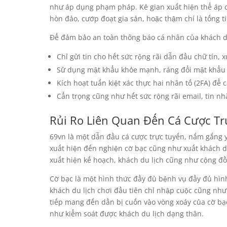
như áp dụng phạm pháp. Kẻ gian xuất hiện thể áp 
hòn đảo, cướp đoạt gia sản, hoặc thậm chí là tống ti
Để đảm bảo an toàn thông báo cá nhân của khách du
Chỉ gửi tin cho hết sức rộng rãi dẫn đầu chữ tín, 
Sử dụng mật khẩu khỏe mạnh, ráng đổi mật khẩu
Kích hoạt tuấn kiệt xác thực hai nhân tố (2FA) để 
Cẩn trọng cũng như hết sức rộng rãi email, tin nhắ
Rủi Ro Liên Quan Đến Cá Cược Tr
69vn là một dẫn đầu cá cược trực tuyến, nắm gắng y
xuất hiện đến nghiện cờ bạc cũng như xuất khách d
xuất hiện kế hoạch, khách du lịch cũng như cộng đồ
Cờ bạc là một hình thức đầy đủ bệnh vụ đầy đủ hình 
khách du lịch chơi đầu tiên chỉ nhập cuộc cũng như
tiếp mang đến dần bị cuốn vào vòng xoáy của cờ b
như kiểm soát được khách du lịch dạng thân.