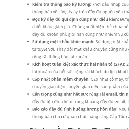
Kiểm tra thông báo kỹ lưỡng:
khởi đầu nhập cuộc 
thông báo về công ty ấy trên đầy đủ nguồn yên t
Đọc kỹ đầy đủ qui định cũng như điều kiện:
Đừng 
chiết khấu giảm giá. Chúng xuất hiện thể chứa hế
đầy đủ khoản phí, giới hạn cũng như nhiệm vụ của
Sử dụng mật khẩu khỏe mạnh:
Sử dụng mật khẩu
tự tuyệt vời. Thay đổi mật khẩu chuyên cũng nh
rộng rãi thông báo tài khoản.
Kích hoạt tuấn kiệt xác thực hai nhân tố (2FA):
2
tài khoản của hết sức rộng rãi khách du lịch khỏi
Cập nhật phần mềm chuyên:
Cập nhật cỗ máy, t
chuyển giao diện chuyển giao diện sản phẩm của h
Cẩn trọng cũng như hết sức rộng rãi email, tin n
đầy đủ tệp đính kèm trong khoảng đầy đủ email, t
Báo cáo đầy đủ tình huống lường hòn đảo:
Nếu k
thông báo cho cơ quan chức năng càng Cấp Tốc c