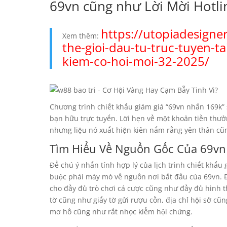
69vn cũng như Lời Mời Hotli
https://utopiadesign
Xem thêm:
the-gioi-dau-tu-truc-tuyen-ta
kiem-co-hoi-moi-32-2025/
Chương trình chiết khấu giảm giá “69vn nhấn 169k” 
bạn hữu trực tuyến. Lời hẹn về một khoản tiền thưở
nhưng liệu nó xuất hiện kiên nắm rằng yên thân cũ
Tìm Hiểu Về Nguồn Gốc Của 69vn
Để chú ý nhấn tính hợp lý của lịch trình chiết khấu 
buộc phải mày mò về nguồn nơi bắt đầu của 69vn. Đ
cho đầy đủ trò chơi cá cược cũng như đầy đủ hình th
tờ cũng như giấy tờ gửi rượu cồn, địa chỉ hội sở cũ
mơ hồ cũng như rất nhọc kiểm hội chứng.