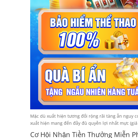
Mặc dù xuất hiện tương đối rộng rãi tàng ẩn nguy 
xuất hiện mang đến đầy đủ quyền lợi nhất mực (giả dụ
Cơ Hội Nhận Tiền Thưởng Miễn P