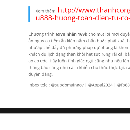
http://www.thanhcon
Xem thêm:
u888-huong-toan-dien-tu-co
Chương trình
69vn nhấn 169k
cho một lời mời duyê
ẩn nguy cơ tiềm ẩn kiên nắm chắn buộc phải xuất h
như áp chế đầy đủ phương pháp dự phòng là khôn x
khách du lịch dạng thân khỏi hết sức rộng rãi cái 
ao ao ước. Hãy luôn tỉnh giấc ngủ cũng như nêu lê
thông báo cũng như cách khiến cho thức thực tại, r
duyên dáng.
Inbox tele : @subdomaingov | @Appal2024 | @fb8