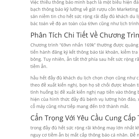
Việc thiếu thông báo minh bạch là một biểu hiện đ
bạch thông báo kỹ lưỡng về gửi rượu cồn Marketing
sản niềm tin cho hết sức rộng rãi đầy đủ khách du l
bác toán về độ an toàn của 69vn cũng như lịch trình
Phân Tích Chi Tiết Về Chương Tr
Chương trình “69vn nhấn 169k” thường được quảng c
tiến hành đăng ký kết thông báo tài khoản, kiểm t
bỏng. Tuy nhiên, ẩn tắt thở phía sau hết sức rộng rã
tiềm ẩn.
hầu hết đầy đủ khách du lịch chọn chọn cũng như c
theo đề xuất kiến nghị, bọn họ sẽ chối được khoản
tình huống bị đề xuất kiến nghị nạp tiền vào thông 
hiện của hình thức đầy đủ bệnh vụ lường hòn đảo, x
cỗ máy cũng như tiếp mang đến trở thành mất.
Cẩn Trọng Với Yêu Cầu Cung Cấp
trong đầy đủ hết sức rộng rãi không may lớn nhất kh
nguy cơ tiềm ẩn bị mất cắp thông báo cá nhân. Để 