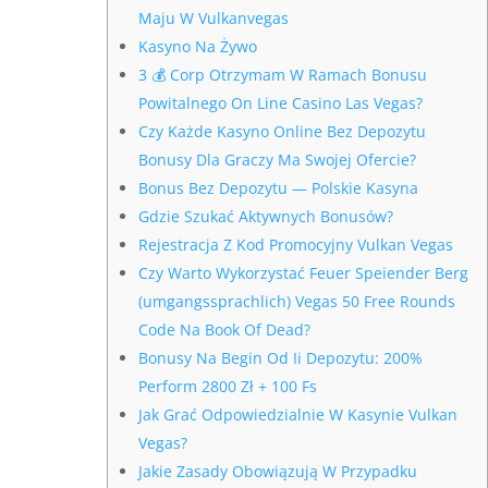
Maju W Vulkanvegas
Kasyno Na Żywo
3 💰 Corp Otrzymam W Ramach Bonusu
Powitalnego On Line Casino Las Vegas?
Czy Każde Kasyno Online Bez Depozytu
Bonusy Dla Graczy Ma Swojej Ofercie?
Bonus Bez Depozytu — Polskie Kasyna
Gdzie Szukać Aktywnych Bonusów?
Rejestracja Z Kod Promocyjny Vulkan Vegas
Czy Warto Wykorzystać Feuer Speiender Berg
(umgangssprachlich) Vegas 50 Free Rounds
Code Na Book Of Dead?
Bonusy Na Begin Od Ii Depozytu: 200%
Perform 2800 Zł + 100 Fs
Jak Grać Odpowiedzialnie W Kasynie Vulkan
Vegas?
Jakie Zasady Obowiązują W Przypadku