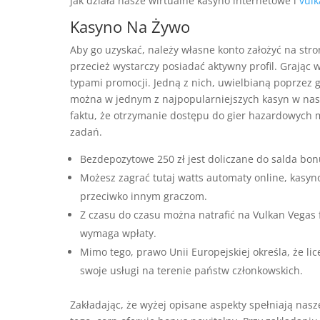
jak działa nasze wirtualne kasyno internetowe i
vulk
Kasyno Na Żywo
Aby go uzyskać, należy własne konto założyć na str
przecież wystarczy posiadać aktywny profil. Grając
typami promocji. Jedną z nich, uwielbianą poprzez 
można w jednym z najpopularniejszych kasyn w naszy
faktu, że otrzymanie dostępu do gier hazardowych
zadań.
Bezdepozytowe 250 zł jest doliczane do salda b
Możesz zagrać tutaj watts automaty online, kasyn
przeciwko innym graczom.
Z czasu do czasu można natrafić na Vulkan Vegas fr
wymaga wpłaty.
Mimo tego, prawo Unii Europejskiej określa, że 
swoje usługi na terenie państw członkowskich.
Zakładając, że wyżej opisane aspekty spełniają nas