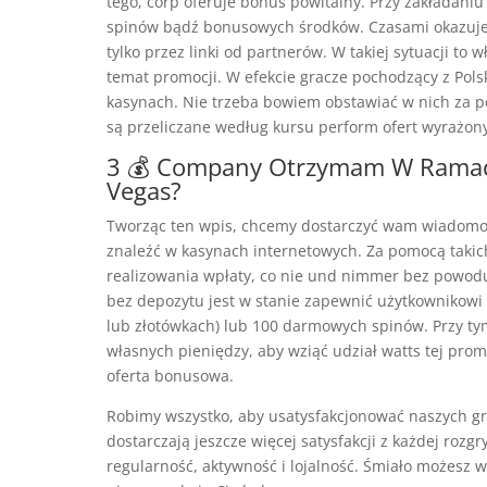
tego, corp oferuje bonus powitalny. Przy zakłada
spinów bądź bonusowych środków. Czasami okazuje s
tylko przez linki od partnerów. W takiej sytuacji to
temat promocji. W efekcie gracze pochodzący z Pols
kasynach. Nie trzeba bowiem obstawiać w nich za p
są przeliczane według kursu perform ofert wyrażony
3 💰 Company Otrzymam W Ramach
Vegas?
Tworząc ten wpis, chcemy dostarczyć wam wiadomoś
znaleźć w kasynach internetowych. Za pomocą takich
realizowania wpłaty, co nie und nimmer bez powod
bez depozytu jest w stanie zapewnić użytkownikowi
lub złotówkach) lub 100 darmowych spinów. Przy tym
własnych pieniędzy, aby wziąć udział watts tej prom
oferta bonusowa.
Robimy wszystko, aby usatysfakcjonować naszych gr
dostarczają jeszcze więcej satysfakcji z każdej roz
regularność, aktywność i lojalność. Śmiało możesz 