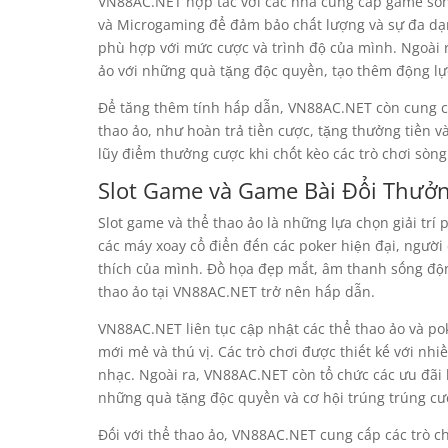
VN88AC.NET hợp tác với các nhà cung cấp game sòng
và Microgaming để đảm bảo chất lượng và sự đa dạn
phù hợp với mức cược và trình độ của mình. Ngoài 
ảo với những quà tặng độc quyền, tạo thêm động lực
Để tăng thêm tính hấp dẫn, VN88AC.NET còn cung cấ
thao ảo, như hoàn trả tiền cược, tặng thưởng tiền 
lũy điểm thưởng cược khi chốt kèo các trò chơi sòng 
Slot Game và Game Bài Đổi Thưởng
Slot game và thể thao ảo là những lựa chọn giải trí 
các máy xoay cổ điển đến các poker hiện đại, người
thích của mình. Đồ họa đẹp mắt, âm thanh sống động
thao ảo tại VN88AC.NET trở nên hấp dẫn.
VN88AC.NET liên tục cập nhật các thể thao ảo và p
mới mẻ và thú vị. Các trò chơi được thiết kế với nh
nhạc. Ngoài ra, VN88AC.NET còn tổ chức các ưu đãi
những quà tặng độc quyền và cơ hội trúng trúng cượ
Đối với thể thao ảo, VN88AC.NET cung cấp các trò 