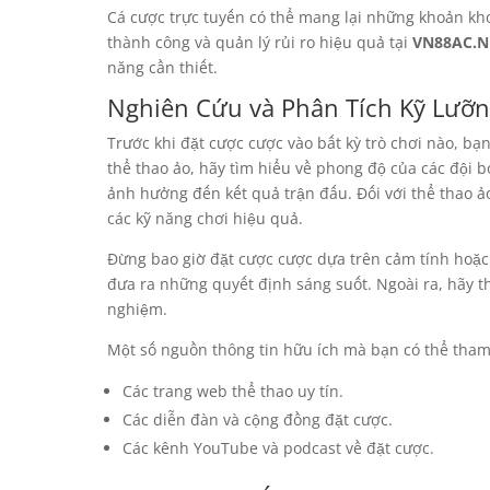
Cá cược trực tuyến có thể mang lại những khoản kho
thành công và quản lý rủi ro hiệu quả tại
VN88AC.N
năng cần thiết.
Nghiên Cứu và Phân Tích Kỹ Lưỡn
Trước khi đặt cược cược vào bất kỳ trò chơi nào, bạ
thể thao ảo, hãy tìm hiểu về phong độ của các đội bó
ảnh hưởng đến kết quả trận đấu. Đối với thể thao ảo
các kỹ năng chơi hiệu quả.
Đừng bao giờ đặt cược cược dựa trên cảm tính hoặc 
đưa ra những quyết định sáng suốt. Ngoài ra, hãy t
nghiệm.
Một số nguồn thông tin hữu ích mà bạn có thể tha
Các trang web thể thao uy tín.
Các diễn đàn và cộng đồng đặt cược.
Các kênh YouTube và podcast về đặt cược.