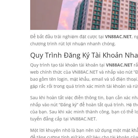
Để bắt đầu trải nghiệm đặt cược tại
VN88AC.NET
, n
chương trình rút lợi nhuận nhanh chóng.
Quy Trình Đăng Ký Tài Khoản Nh
Quy trình tạo tài khoản tài khoản tại
VN88AC.NET
rấ
web chính thức của VN88AC.NET và nhấp vào nút “Đăn
bao gồm tên login, mật khẩu, email và số điện thoạ
gặp rắc rối trong quá trình xác minh tài khoản và rú
Sau khi hoàn tất việc điền thông tin, bạn cần xác 
nhấp vào nút “Đăng ký” để hoàn tất quá trình. Hệ t
của bạn. Sau khi xác minh thành công, bạn có thể lo
tuyến đẳng cấp tại VN88AC.NET.
Một lời khuyên nhỏ là bạn nên sử dụng một mật khẩ
để tăng cường tính giữ kín dữ liệu cho tài khoản của