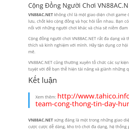
Cộng Đồng Người Chơi VN88AC.
VN88AC.NET
không chỉ là một giao diện chơi game đ
lưu, chốt kèo cộng đồng và học hỏi lẫn nhau. Bạn c
nối với những người chơi khác và chia sẻ niềm đam
Cộng đồng người chơi VN88AC.NET rất đa dạng và th
thích và kinh nghiệm với mình. Hãy tận dụng cơ hộ
mẻ.
VN88AC.NET cũng thường xuyên tổ chức các sự kiện 
tuyệt vời để bạn thể hiện tài năng và giành những 
Kết luận
http://www.tahico.inf
Xem thêm:
team-cong-thong-tin-day-hu
VN88AC.NET
xứng đáng là một trong những giao diệ
cược cược dễ dàng, kho trò chơi đa dạng, hệ thống g