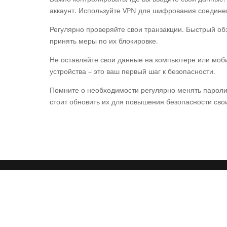
аккаунт. Используйте VPN для шифрования соедине
Регулярно проверяйте свои транзакции. Быстрый об
принять меры по их блокировке.
Не оставляйте свои данные на компьютере или моб
устройства – это ваш первый шаг к безопасности.
Помните о необходимости регулярно менять пароли.
стоит обновить их для повышения безопасности сво