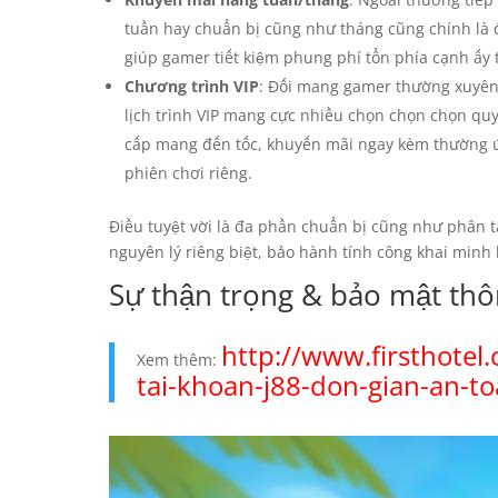
tuần hay chuẩn bị cũng như tháng cũng chính là đi
giúp gamer tiết kiệm phung phí tổn phía cạnh ấy 
Chương trình VIP
: Đối mang gamer thường xuyên 
lịch trình VIP mang cực nhiều chọn chọn chọn quy
cấp mang đến tốc, khuyến mãi ngay kèm thường ứ
phiên chơi riêng.
Điều tuyệt vời là đa phần chuẩn bị cũng như phân 
nguyên lý riêng biệt, bảo hành tính công khai min
Sự thận trọng & bảo mật thô
http://www.firsthote
Xem thêm:
tai-khoan-j88-don-gian-an-t