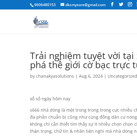
9606480153
dkcmysore@gmail.com
Trải nghiệm tuyệt vời tạ
phá thế giới cờ bạc trực 
by
chanakyasolutions
|
Aug 6, 2024
|
Uncategorize
xổ số ngày hôm nay
s666 nhà dòng là một trong trong trong cực nhiều 
đa phần chuẩn bị cũng như cùng đồng dân cư nóng b
không chỉ cần thiết tìm thấy sự ít nhiều chọn chọn
thận trọng, chữ tín & nhân tiện nghi mà nhà dòng n