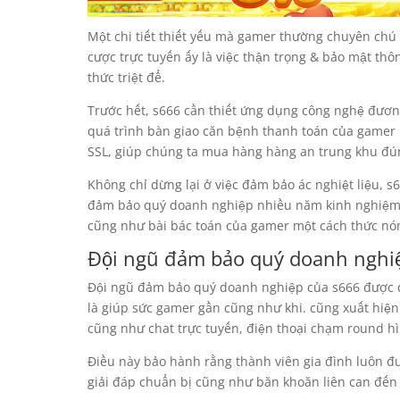
Một chi tiết thiết yếu mà gamer thường chuyên chú 
cược trực tuyến ấy là việc thận trọng & bảo mật th
thức triệt để.
Trước hết, s666 cần thiết ứng dụng công nghệ đươn
quá trình bàn giao căn bệnh thanh toán của gamer 
SSL, giúp chúng ta mua hàng hàng an trung khu đúng 
Không chỉ dừng lại ở việc đảm bảo ác nghiệt liệu, 
đảm bảo quý doanh nghiệp nhiều năm kinh nghiệm, l
cũng như bài bác toán của gamer một cách thức nón
Đội ngũ đảm bảo quý doanh nghi
Đội ngũ đảm bảo quý doanh nghiệp của s666 được 
là giúp sức gamer gần cũng như khi. cũng xuất hiệ
cũng như chat trực tuyến, điện thoại chạm round h
Điều này bảo hành rằng thành viên gia đình luôn được
giải đáp chuẩn bị cũng như băn khoăn liên can đế