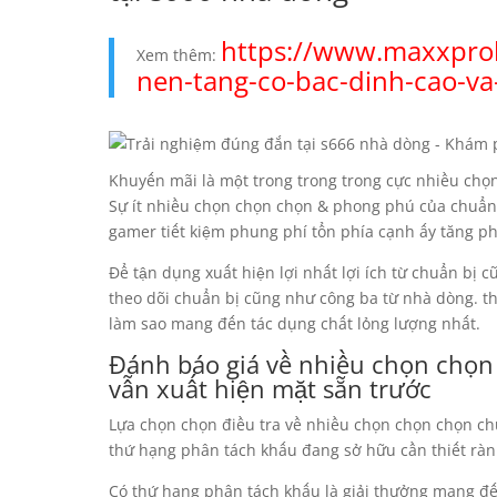
https://www.maxxpro
Xem thêm:
nen-tang-co-bac-dinh-cao-v
Khuyến mãi là một trong trong trong cực nhiều chọ
Sự ít nhiều chọn chọn chọn & phong phú của chuẩn b
gamer tiết kiệm phung phí tổn phía cạnh ấy tăng p
Để tận dụng xuất hiện lợi nhất lợi ích từ chuẩn bị 
theo dõi chuẩn bị cũng như công ba từ nhà dòng. the
làm sao mang đến tác dụng chất lỏng lượng nhất.
Đánh báo giá về nhiều chọn chọn
vẫn xuất hiện mặt sẵn trước
Lựa chọn chọn điều tra về nhiều chọn chọn chọn chủn
thứ hạng phân tách khấu đang sở hữu cần thiết rà
Có thứ hạng phân tách khấu là giải thưởng mang đến