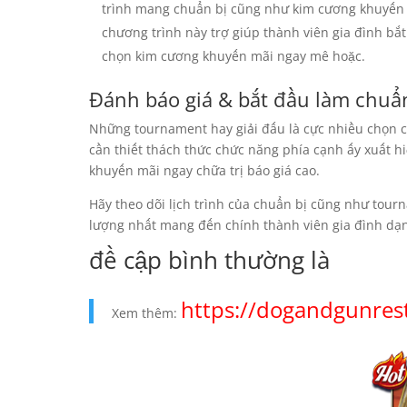
trình mang chuẩn bị cũng như kim cương khuyến m
chương trình này trợ giúp thành viên gia đình bắt
chọn kim cương khuyến mãi ngay mê hoặc.
Đánh báo giá & bắt đầu làm ch
Những tournament hay giải đấu là cực nhiều chọn c
cần thiết thách thức chức năng phía cạnh ấy xuất 
khuyến mãi ngay chữa trị báo giá cao.
Hãy theo dõi lịch trình của chuẩn bị cũng như tour
lượng nhất mang đến chính thành viên gia đình dạn
đề cập bình thường là
https://dogandgunres
Xem thêm: