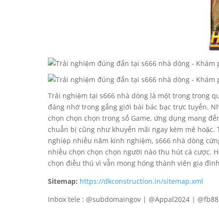
Trải nghiệm tại s666 nhà dòng là một trong trong
đáng nhớ trong gắng giới bài bác bạc trực tuyến. N
chọn chọn chọn trong số Game, ứng dụng mang đến
chuẩn bị cũng như khuyến mãi ngay kèm mê hoặc. 
nghiệp nhiều năm kinh nghiệm, s666 nhà dòng cứng
nhiều chọn chọn chọn người nào thu hút cá cược. Hã
chọn điều thú vì vẫn mong hóng thành viên gia đình
Sitemap:
https://dkconstruction.in/sitemap.xml
Inbox tele : @subdomaingov | @Appal2024 | @fb8