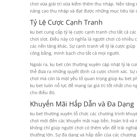
chơi vừa giải trí vừa kiếm thêm thu nhập. Nền tảng
nâng cao thu nhập và đạt được những mục tiêu tài 
Tỷ Lệ Cược Cạnh Tranh
ku bet cung cấp tỷ lệ cược cạnh tranh cho tất cả các
chơi slot. Điều này có nghĩa là người chơi có nhiều
các nền tảng khác. Sự cạnh tranh về tỷ lệ cược giúp
công bằng, minh bạch cho tất cả mọi người.
Ngoài ra, ku bet còn thường xuyên cập nhật tỷ lệ c
thể đưa ra những quyết định cá cược chính xác. Sự c
chơi mà còn là một yếu tố quan trọng giúp ku bet phá
ku bet luôn nỗ lực để mang lại giá trị tốt nhất cho 
cho điều đó.
Khuyến Mãi Hấp Dẫn và Đa Dạng
ku bet thường xuyên tổ chức các chương trình khu
chơi mới đến các khuyến mãi nạp tiền, hoàn trả và 
không chỉ giúp người chơi có thêm vốn để trải ngh
thưởng lớn. Sự đa dạng và hấp dẫn của các chương 