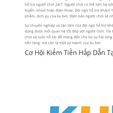
hỗ trợ người chơi 24/7. Người chơi có thể liên hệ v
tuyến, email hoặc điện thoại. Đội ngũ hỗ trợ khách
phẩm, dịch vụ của ku bet, đảm bảo người chơi sẽ n
Sự chuyên nghiệp và tận tâm của đội ngũ hỗ trợ khá
dựng được mối quan hệ tốt đẹp với người chơi. Tôi 
chơi và luôn nỗ lực để mang đến cho họ sự hài lòng
nền tảng, mà còn là một sứ mệnh của ku bet.
Cơ Hội Kiếm Tiền Hấp Dẫn Tạ