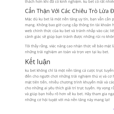
thách hơn khi đã có kinh nghiệm. ku bet có rất nhiề
Cẩn Thận Với Các Chiêu Trò Lừa 
Mặc dù ku bet là một nền tảng uy tín, bạn vẫn cần ph
mạng. Không bao giờ cung cấp thông tin tài khoản h
web chính thức của ku bet và tránh nhấp vào các liê
cảnh giác sẽ giúp bạn tránh được những rủi ro khô
Tôi thấy rằng, việc nâng cao nhận thức về bảo mật 
những trải nghiệm an toàn và trọn vẹn tại ku bet.
Kết luận
ku bet không chỉ là một nền tảng cá cược trực tuyến
đến cho người chơi những trải nghiệm thú vị và cơ h
mật tiên tiến, nhiều chương trình khuyến mãi và cá
cho những ai yêu thích giải trí trực tuyến. Hy vọng 
và giúp bạn hiểu rõ hơn về ku bet. Hãy tham gia ng
những cơ hội tuyệt vời mà nền tảng này mang lại!