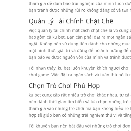
tham gia để đảm bảo trải nghiệm của mình luôn được
bạn tránh được những rủi ro không đáng có và tận 
Quản Lý Tài Chính Chặt Chẽ
Việc quản lý tài chính một cách chặt chẽ là vô cùng
bao gồm cả ku bet. Bạn cần phải đặt ra một ngân s
ngặt. Không nên sử dụng tiền dành cho những mục 
một hình thức giải trí và đừng để nó ảnh hưởng đến 
bạn bảo vệ được nguồn vốn của mình và tránh được
Tôi nhận thấy, ku bet luôn khuyến khích người chơi
chơi game. Việc đặt ra ngân sách và tuân thủ nó là
Chọn Trò Chơi Phù Hợp
ku bet cung cấp rất nhiều trò chơi khác nhau, từ cá 
nên dành thời gian tìm hiểu và lựa chọn những trò
tham gia vào những trò chơi mà bạn không hiểu rõ l
hợp sẽ giúp bạn có những trải nghiệm thú vị và tăn
Tôi khuyên bạn nên bắt đầu với những trò chơi đơn 