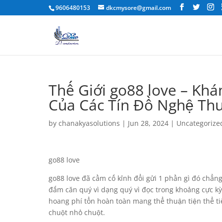
9606480153
dkcmysore@gmail.com
Thế Giới go88 love – K
Của Các Tín Đồ Nghệ Th
by
chanakyasolutions
|
Jun 28, 2024
|
Uncategorize
go88 love
go88 love đã cầm cố kỉnh đổi gửi 1 phần gì đó chẳng
đắm căn quý vì dạng quý vì đọc trong khoảng cực kỳ 
hoang phí tổn hoàn toàn mang thể thuận tiện thể t
chuột nhỏ chuột.