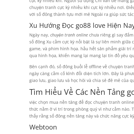
cực kỳ nhiều khi. Người sử dụng Chỉ vấn đề mang g
chuyện tranh cực kỳ nhiều khi cực kỳ nhiều nơi. Điều
với số đông thành tựu mới mẻ Ngoài ra giúp sức tá
Xu Hướng Đọc go88 love Hiện Na
Ngày nay,
chuyện tranh online
chưa riêng gì say đắm 
số đông Xu cầm cực kỳ nổi bật là sự liên minh giữa 
game, và phim hình họa. hầu hết sản phẩm giải trí n
qua hình họa, khiến mang lại mang lại tín đồ yêu 
Bên cạnh đó, số đông buổi lễ offline về chuyện tra
ngày càng cầm cố kỉnh đổi diện tích lớn. Đây là ph
giao lưu, giao lưu và học hỏi và chia sẻ đê mê của q
Tìm Hiểu Về Các Nền Tảng g
việc chọn mua nền tảng để đọc chuyện tranh online 
thức nằm ở vì trí trong phòng quý vì như cầm nào.
thấy rằng số đông nền tảng này và chức năng cực kỳ
Webtoon