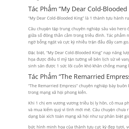
Tác Phẩm “My Dear Cold-Blooded 
“My Dear Cold-Blooded King” là 1 thành tựu hành rượ
Câu chuyện tập trung chuyên nghiệp sâu vào hero đ
giữa số đông thần cầm trong triều đình. Tác phẩm nà
ngờ bỗng ngột và cực kỳ nhiều trận đấu đầy cam go
Đặc biệt, “My Dear Cold-Blooded King” nạp năng lượ
họa được điều tỉ mỷ tận tường về bên lịch sử vẻ vang
sinh sản được 1 sức lôi cuốn khó khăn chống mang l
Tác Phẩm “The Remarried Empres
“The Remarried Empress” chuyên nghiệp bày buôn bá
trong mạng xã hội phong kiến.
Khi 1 chị em vương vương triều bị ly hôn, cô mua p
và mua kiếm quý vì tình mới mẻ. Câu chuyện chưa ri
dạng bài xích toán mạng xã hội như sự phân biệt giớ
bức hình minh họa của thành tựu cực kỳ đẹp tươi, 