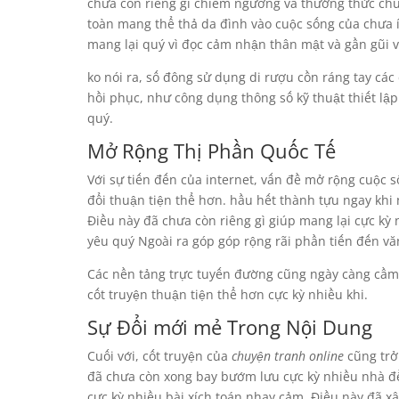
chưa còn riêng gì chiêm ngưỡng và thưởng thức chu
toàn mang thể thả da đình vào cuộc sống của chưa 
mang lại quý vì đọc cảm nhận thân mật và gần gũi v
ko nói ra, số đông sử dụng di rượu cồn ráng tay cá
hồi phục, như công dụng thông số kỹ thuật thiết lậ
quý.
Mở Rộng Thị Phần Quốc Tế
Với sự tiến đến của internet, vấn đề mở rộng cuộc 
đổi thuận tiện thể hơn. hầu hết thành tựu ngay khi
Điều này đã chưa còn riêng gì giúp mang lại cực k
yêu quý Ngoài ra góp góp rộng rãi phần tiến đến vă
Các nền tảng trực tuyến đường cũng ngày càng cầm c
cốt truyện thuận tiện thể hơn cực kỳ nhiều khi.
Sự Đổi mới mẻ Trong Nội Dung
Cuối với, cốt truyện của
chuyện tranh online
cũng trở
đã chưa còn xong bay bướm lưu cực kỳ nhiều nhà đề 
cực kỳ nhiều bài xích toán nhạy cảm. Điều này đã 