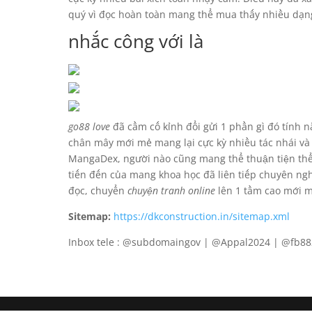
quý vì đọc hoàn toàn mang thể mua thấy nhiều dạn
nhắc công với là
go88 love
đã cầm cố kỉnh đổi gửi 1 phần gì đó tính nă
chân mây mới mẻ mang lại cực kỳ nhiều tác nhái và
MangaDex, người nào cũng mang thể thuận tiện thể t
tiến đến của mang khoa học đã liên tiếp chuyên ngh
đọc, chuyển
chuyện tranh online
lên 1 tầm cao mới m
Sitemap:
https://dkconstruction.in/sitemap.xml
Inbox tele : @subdomaingov | @Appal2024 | @fb8