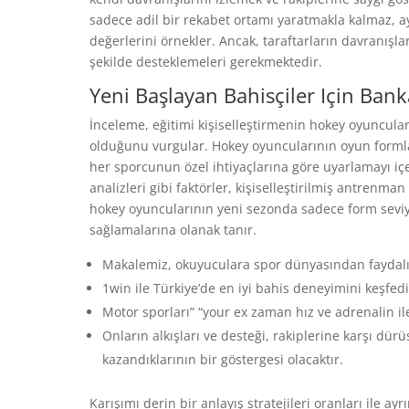
sadece adil bir rekabet ortamı yaratmakla kalmaz, 
değerlerini örnekler. Ancak, taraftarların davranışlar
şekilde desteklemeleri gerekmektedir.
Yeni Başlayan Bahisçiler Için Ban
İnceleme, eğitimi kişiselleştirmenin hokey oyuncular
olduğunu vurgular. Hokey oyuncularının oyun formla
her sporcunun özel ihtiyaçlarına göre uyarlamayı iç
analizleri gibi faktörler, kişiselleştirilmiş antrenma
hokey oyuncularının yeni sezonda sadece form seviy
sağlamalarına olanak tanır.
Makalemiz, okuyuculara spor dünyasından faydalı
1win ile Türkiye’de en iyi bahis deneyimini keşfed
Motor sporları” “your ex zaman hız ve adrenalin i
Onların alkışları ve desteği, rakiplerine karşı dürü
kazandıklarının bir göstergesi olacaktır.
Karışımı derin bir anlayış stratejileri oranları ile a