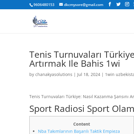
9606480153
dkcmysore@gmail.com
Tenis Turnuvaları Türkiy
Artırmak Ile Bahis 1wi
by
chanakyasolutions
|
Jul 18, 2024
|
1win uzbekist
Tenis Turnuvaları Türkiye: Nasıl Kazanma Şansını Ar
Sport Radiosi Sport Olam
Content
Nba Takımlarının Başarılı Taktik Empieza