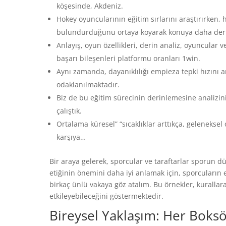
köşesinde, Akdeniz.
Hokey oyuncularının eğitim sırlarını araştırırken,
bulundurduğunu ortaya koyarak konuya daha deri
Anlayış, oyun özellikleri, derin analiz, oyuncula
başarı bileşenleri platformu oranları 1win.
Aynı zamanda, dayanıklılığı empieza tepki hızını a
odaklanılmaktadır.
Biz de bu eğitim sürecinin derinlemesine analizin
çalıştık.
Ortalama küresel” “sıcaklıklar arttıkça, geleneksel 
karşıya…
Bir araya gelerek, sporcular ve taraftarlar sporun 
etiğinin önemini daha iyi anlamak için, sporcuların 
birkaç ünlü vakaya göz atalım. Bu örnekler, kuralla
etkileyebileceğini göstermektedir.
Bireysel Yaklaşım: Her Boksör 