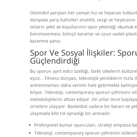
Otomobil yarışları her zaman hız ve heyecan tutkunla
dünyada yarış bahisleri analitik, sezgi ve heyecanın 
onların şekil ve koşullarının oyun yeteneği okumak
benimsenmesi, bilinçli kararlar ve uzun vadeli planl
kazanma şansı.
Spor Ve Sosyal İlişkiler: Sp
Güçlendirdiği
Bu sporun ayırt edici özelliği, farklı ülkelerin k
eşsiz… Fitness dünyası, teknolojik yeniliklerin hızla 
antrenmanları daha verimli hale getirmekle kalmıyor
kılıyor. Teknoloji, contemporary sporun çehresini ist
metodolojilerini altüst ediyor. On yıllar önce başlaya
zirvelere ulaşıyor. Basketbol sadece bir beceri ve ye
ulaşmada kilit rol oynadığı bir arenadır.
Profesyonel kumar oyuncuları, strateji empieza bece
Teknoloji, contemporary sporun çehresini istikrarlı