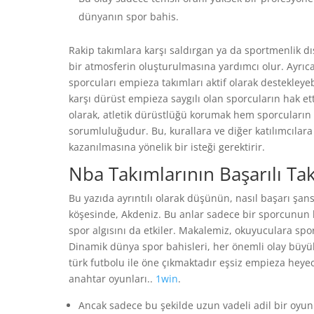
dünyanın spor bahis.
Rakip takımlara karşı saldırgan ya da sportmenlik dış
bir atmosferin oluşturulmasına yardımcı olur. Ayrıca,
sporcuları empieza takımları aktif olarak destekleyebil
karşı dürüst empieza saygılı olan sporcuların hak etti
olarak, atletik dürüstlüğü korumak hem sporcuların 
sorumluluğudur. Bu, kurallara ve diğer katılımcılar
kazanılmasına yönelik bir isteği gerektirir.
Nba Takımlarının Başarılı Takt
Bu yazıda ayrıntılı olarak düşünün, nasıl başarı şan
köşesinde, Akdeniz. Bu anlar sadece bir sporcunun
spor algısını da etkiler. Makalemiz, okuyuculara sp
Dinamik dünya spor bahisleri, her önemli olay büyük
türk futbolu ile öne çıkmaktadır eşsiz empieza heyeca
anahtar oyunları..
1win
.
Ancak sadece bu şekilde uzun vadeli adil bir oyu