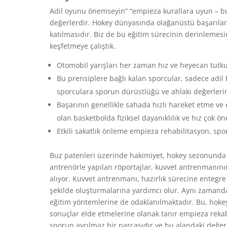
Adil oyunu önemseyin” “empieza kurallara uyun – b
değerlerdir. Hokey dünyasında olağanüstü başarılar
katılmasıdır. Biz de bu eğitim sürecinin derinlemesi
keşfetmeye çalıştık.
Otomobil yarışları her zaman hız ve heyecan tutkun
Bu prensiplere bağlı kalan sporcular, sadece adi
sporculara sporun dürüstlüğü ve ahlaki değerlerin
Başarının genellikle sahada hızlı hareket etme ve 
olan basketbolda fiziksel dayanıklılık ve hız çok ön
Etkili sakatlık önleme empieza rehabilitasyon, spor
Buz patenleri üzerinde hakimiyet, hokey sezonunda baş
antrenörle yapılan röportajlar, kuvvet antrenmanını
alıyor. Kuvvet antrenmanı, hazırlık sürecine entegre 
şekilde oluşturmalarına yardımcı olur. Aynı zamanda,
eğitim yöntemlerine de odaklanılmaktadır. Bu, hoke
sonuçlar elde etmelerine olanak tanır empieza rekab
sporun ayrılmaz bir parçasıdır ve bu alandaki değerl