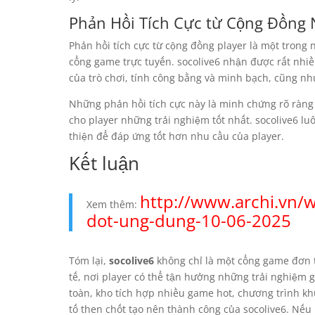
Phản Hồi Tích Cực từ Cộng Đồng 
Phản hồi tích cực từ cộng đồng player là một trong
cổng game trực tuyến. socolive6 nhận được rất nhiều
của trò chơi, tính công bằng và minh bạch, cũng như
Những phản hồi tích cực này là minh chứng rõ ràng
cho player những trải nghiệm tốt nhất. socolive6 lu
thiện để đáp ứng tốt hơn nhu cầu của player.
Kết luận
http://www.archi.vn/w
Xem thêm:
dot-ung-dung-10-06-2025
Tóm lại,
socolive6
không chỉ là một cổng game đơn t
tế, nơi player có thể tận hưởng những trải nghiệm 
toàn, kho tích hợp nhiều game hot, chương trình k
tố then chốt tạo nên thành công của socolive6. N