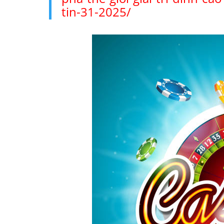
tin-31-2025/