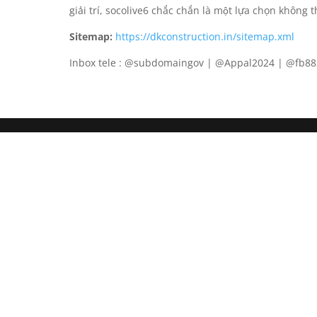
giải trí, socolive6 chắc chắn là một lựa chọn không 
Sitemap:
https://dkconstruction.in/sitemap.xml
Inbox tele : @subdomaingov | @Appal2024 | @fb8