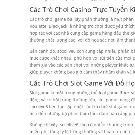
Các Trò Chơi Casino Trực Tuyến K
Các trò chơi game bài lấy phần thưởng là một phần 
Roulette, Blackjack là những trò chơi được yêu thích
hợp tác với các nhà cung cấp game hàng đầu thế gi
thưởng chất lượng cao, với đồ họa sắc nét, âm tha
Bên cạnh đó, socolive6 còn cung cấp nhiều phiên bả
mức cược khác nhau, phù hợp với túi tiền của mọi pl
tham gia vào các bàn chơi với những player khác từ 
giúp player không bao giờ cảm thấy nhàm chán và 
Các Trò Chơi Slot Game Với Đồ 
Slot game là một trong những thể loại game được yê
động và cơ hội trúng thưởng lớn, slot game mang đến
socolive6 liên tục cập nhật các trò chơi slot game 
tích đến những bộ phim bom tấn, đảm bảo rằng pla
Không chỉ vậy, socolive6 còn có nhiều chương trình
miễn phí, tăng tỷ lệ trúng thưởng và hoàn trả tiền 