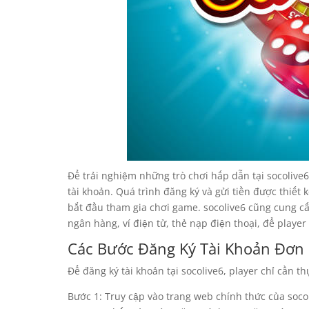
Để trải nghiệm những trò chơi hấp dẫn tại socolive6
tài khoản. Quá trình đăng ký và gửi tiền được thiết
bắt đầu tham gia chơi game. socolive6 cũng cung 
ngân hàng, ví điện tử, thẻ nạp điện thoại, để play
Các Bước Đăng Ký Tài Khoản Đơn
Để đăng ký tài khoản tại socolive6, player chỉ cần 
Bước 1: Truy cập vào trang web chính thức của socol