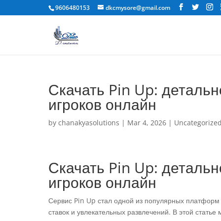
9606480153
dkcmysore@gmail.com
Скачать Pin Up: деталь
игроков онлайн
by
chanakyasolutions
|
Mar 4, 2026
|
Uncategorize
Скачать Pin Up: деталь
игроков онлайн
Сервис Pin Up стал одной из популярных платформ 
ставок и увлекательных развлечений. В этой статье 