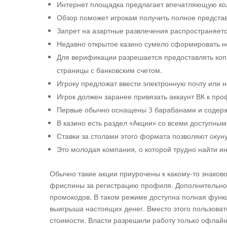
Интернет площадка предлагает впечатляющую ко
Обзор поможет игрокам получить полное предста
Запрет на азартные развлечения распространяетс
Недавно открытое казино сумело сформировать н
Для верификации разрешается предоставлять копи
страницы с банковским счетом.
Игроку предложат ввести электронную почту или н
Игрок должен заранее привязать аккаунт ВК к про
Первые обычно оснащены 3 барабанами и содержа
В казино есть раздел «Акции» со всеми доступны
Ставки за столами этого формата позволяют окун
Это молодая компания, о которой трудно найти 
Обычно такие акции приурочены к какому-то знаков
фриспины за регистрацию профиля. Дополнительно
промокодов. В таком режиме доступна полная функ
выигрыша настоящих денег. Вместо этого пользова
стоимости. Власти разрешили работу только офлайн