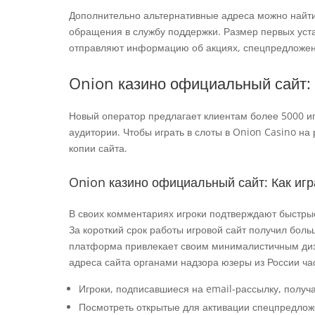
Дополнительно альтернативные адреса можно найти 
обращения в службу поддержки. Размер первых уст
отправляют информацию об акциях, спецпредложен
Onion казино официальный сайт:
Новый оператор предлагает клиентам более 5000 иг
аудитории. Чтобы играть в слоты в Onion Casino н
копии сайта.
Onion казино официальный сайт: Как игр
В своих комментариях игроки подтверждают быстрые
За короткий срок работы игровой сайт получил бол
платформа привлекает своим минималистичным диз
адреса сайта органами надзора юзеры из России час
Игроки, подписавшиеся на email-рассылку, получ
Посмотреть открытые для активации спецпредлож