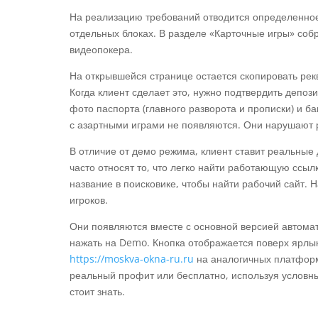
На реализацию требований отводится определенное
отдельных блоках. В разделе «Карточные игры» соб
видеопокера.
На открывшейся странице остается скопировать рекв
Когда клиент сделает это, нужно подтвердить депоз
фото паспорта (главного разворота и прописки) и б
с азартными играми не появляются. Они нарушают р
В отличие от демо режима, клиент ставит реальны
часто относят то, что легко найти работающую ссылк
название в поисковике, чтобы найти рабочий сайт.
игроков.
Они появляются вместе с основной версией автомата
нажать на Demo. Кнопка отображается поверх ярлыка
https://moskva-okna-ru.ru
на аналогичных платформа
реальный профит или бесплатно, используя условны
стоит знать.