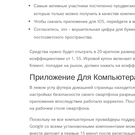
Самые активные участники постепенно продвигают
которые только можно получить в качестве компе
Чтобы скачать приложение для IOS, перейдите в м
Согласитесь, это – внушительная цифра для букм
постсоветского пространства.
Средства нужно будет отыграть в 20-кратном разме
коэффициентами от 1, 55. Игровой купон включает 
Клиент, попадая на рынок, должен нажать на коэффи
Приложение Для Компьютер
В левом углу футера домашней страницы находится 
настройках безопасности своего смартфона разреш
приложение впоследствии работало корректно. После
на рабочем столе смартфона.
Поскольку не все компьютерные провайдеры поддерж
Google со всеми установочными компонентами можн
внести депозит в первые 15 минут после регистраци