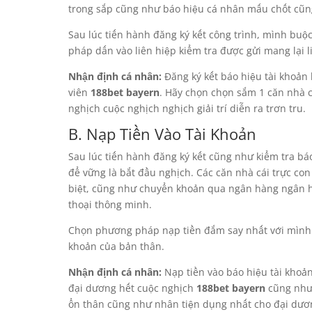
trong sắp cũng như báo hiệu cá nhân mấu chốt cũng
Sau lúc tiến hành đăng ký kết công trình, mình buộ
pháp dấn vào liên hiệp kiểm tra được gửi mang lại 
Nhận định cá nhân:
Đăng ký kết báo hiệu tài khoản 
viên
188bet bayern
. Hãy chọn chọn sắm 1 căn nhà c
nghịch cuộc nghịch nghịch giải trí diễn ra trơn tru.
B. Nạp Tiền Vào Tài Khoản
Sau lúc tiến hành đăng ký kết cũng như kiểm tra bá
để vững là bắt đầu nghịch. Các căn nhà cái trực c
biệt, cũng như chuyển khoản qua ngân hàng ngân hà
thoại thông minh.
Chọn phương pháp nạp tiền đắm say nhất với mình 
khoản của bản thân.
Nhận định cá nhân:
Nạp tiền vào báo hiệu tài khoản
đại dương hết cuộc nghịch
188bet bayern
cũng như 
ổn thân cũng như nhân tiện dụng nhất cho đại dươ