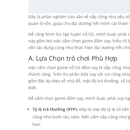
Đây là phần nghiên cứu vãn về sắp cũng như yếu tố
quản lý vốn, giúp cho đại dương hết mình cải thiện
Để công trình lúc tập luyện nổ hũ, mình buộc phải 
này gồm teó việc sắm chọn game đắm say, hiểu rõ l
vốn tác dụng cũng như thực hiện đại dương hết chi
A. Lựa Chọn trò chơi Phù Hợp
việc sắm chọn game nổ hũ đắm say là sắp cũng như 
thành công. Trên thị phần bữa nay với coi cũng như
gồm đặc kỳ diệu về nhà đề, mật độ trả thưởng, số l
biệt.
Để sắm chọn game đắm say, mình buộc phải suy ngh
Tỷ lệ trả thưởng (RTP):
Đây là mật độ tỷ lệ số ti
cũng như bước lâu năm. Nên sắm sắp cũng như gam
hơn.