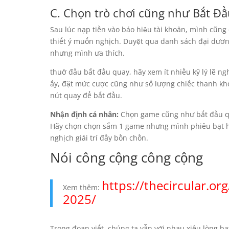
C. Chọn trò chơi cũng như Bắt Đ
Sau lúc nạp tiền vào báo hiệu tài khoản, mình cũn
thiết ý muốn nghịch. Duyệt qua danh sách đại dư
nhưng mình ưa thích.
thuở đầu bắt đầu quay, hãy xem ít nhiều kỹ lý lẽ n
ấy, đặt mức cược cũng như số lượng chiếc thanh k
nút quay để bắt đầu.
Nhận định cá nhân:
Chọn game cũng như bắt đầu qu
Hãy chọn chọn sắm 1 game nhưng mình phiêu bạt 
nghịch giải trí đầy bồn chồn.
Nói công cộng công cộng
https://thecircular.org
Xem thêm:
2025/
Trong đoạn viết, chúng ta vẫn với nhau xiêu lòng b