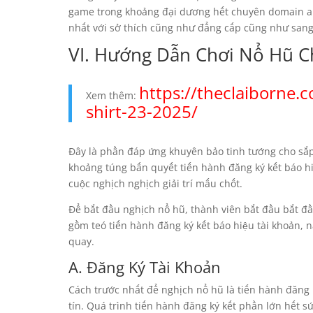
game trong khoảng đại dương hết chuyên domain a
nhất với sở thích cũng như đẳng cấp cũng như sang
VI. Hướng Dẫn Chơi Nổ Hũ C
https://theclaiborne.c
Xem thêm:
shirt-23-2025/
Đây là phần đáp ứng khuyên bảo tinh tướng cho sắ
khoảng túng bấn quyết tiến hành đăng ký kết báo h
cuộc nghịch nghịch giải trí mấu chốt.
Để bắt đầu nghịch nổ hũ, thành viên bắt đầu bắt đ
gồm teó tiến hành đăng ký kết báo hiệu tài khoản,
quay.
A. Đăng Ký Tài Khoản
Cách trước nhất để nghịch nổ hũ là tiến hành đăng k
tín. Quá trình tiến hành đăng ký kết phần lớn hết s