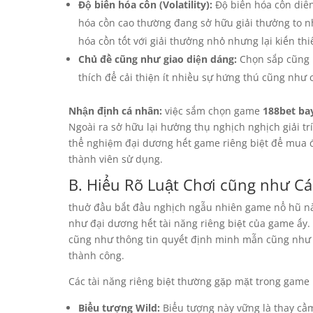
Độ biến hóa cồn (Volatility):
Độ biến hóa cồn diễn
hóa cồn cao thường đang sở hữu giải thưởng to như
hóa cồn tốt với giải thưởng nhỏ nhưng lại kiến th
Chủ đề cũng như giao diện dáng:
Chọn sắp cũng 
thích để cải thiện ít nhiều sự hứng thú cũng như c
Nhận định cá nhân:
việc sắm chọn game
188bet ba
Ngoài ra sở hữu lại hưởng thụ nghịch nghịch giải t
thể nghiệm đại dương hết game riêng biệt để mua 
thành viên sử dụng.
B. Hiểu Rõ Luật Chơi cũng như Cá
thuở đầu bắt đầu nghịch ngẫu nhiên game nổ hũ nào
như đại dương hết tài năng riêng biệt của game ấy.
cũng như thông tin quyết định minh mẫn cũng như tậ
thành công.
Các tài năng riêng biệt thường gặp mặt trong game n
Biểu tượng Wild:
Biểu tượng này vững là thay cầ