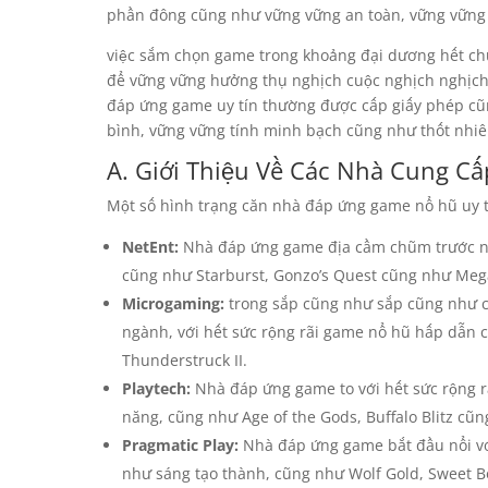
phần đông cũng như vững vững an toàn, vững vững 
việc sắm chọn game trong khoảng đại dương hết chuy
để vững vững hưởng thụ nghịch cuộc nghịch nghịch 
đáp ứng game uy tín thường được cấp giấy phép cũn
bình, vững vững tính minh bạch cũng như thốt nhiê
A. Giới Thiệu Về Các Nhà Cung Cấ
Một số hình trạng căn nhà đáp ứng game nổ hũ uy tí
NetEnt:
Nhà đáp ứng game địa cầm chũm trước nhấ
cũng như Starburst, Gonzo’s Quest cũng như Meg
Microgaming:
trong sắp cũng như sắp cũng như c
ngành, với hết sức rộng rãi game nổ hũ hấp dẫ
Thunderstruck II.
Playtech:
Nhà đáp ứng game to với hết sức rộng r
năng, cũng như Age of the Gods, Buffalo Blitz cũn
Pragmatic Play:
Nhà đáp ứng game bắt đầu nổi vớ
như sáng tạo thành, cũng như Wolf Gold, Sweet 