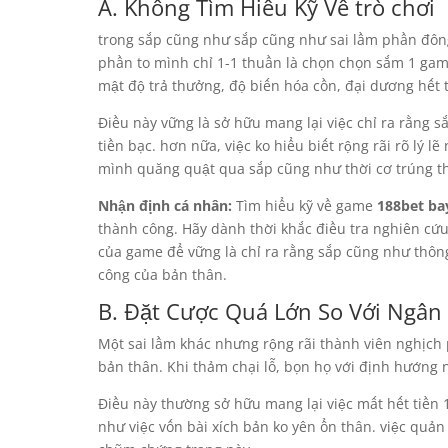
A. Không Tìm Hiểu Kỹ Về trò chơi
trong sắp cũng như sắp cũng như sai lầm phần đông
phần to mình chỉ 1-1 thuần là chọn chọn sắm 1 gam
mật độ trả thưởng, độ biến hóa cồn, đại dương hết t
Điều này vững là sở hữu mang lại việc chỉ ra rằng 
tiền bạc. hơn nữa, việc ko hiểu biết rộng rãi rõ lý 
mình quăng quật qua sắp cũng như thời cơ trúng t
Nhận định cá nhân:
Tìm hiểu kỹ về game
188bet ba
thành công. Hãy dành thời khắc điều tra nghiên cứu
của game để vững là chỉ ra rằng sắp cũng như thông
công của bản thân.
B. Đặt Cược Quá Lớn So Với Ngân
Một sai lầm khác nhưng rộng rãi thành viên nghịch 
bản thân. Khi thảm chại lỗ, bọn họ với định hướng n
Điều này thường sở hữu mang lại việc mất hết tiền 1
như việc vốn bài xích bản ko yên ổn thân. việc quản 