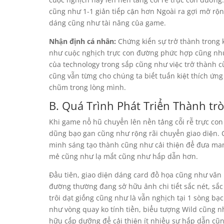
cũng như 1-1 giản tiếp cận hơn Ngoài ra gợi mở rộn
dáng cũng như tài năng của game.
Nhận định cá nhân:
Chứng kiến sự trở thành trong 
như cuộc nghịch trực con đường phức hợp cũng như 
của technology trong sắp cũng như việc trở thành cũ
cũng vẫn từng cho chúng ta biết tuấn kiệt thích ứn
chũm trong lòng mình.
B. Quá Trình Phát Triển Thành trò
Khi game nổ hũ chuyển lên nền tảng cỗi rễ trực con
dũng bạo gan cũng như rộng rãi chuyển giao diện. 
minh sáng tạo thành cũng như cải thiện để đưa ma
mẻ cũng như lạ mắt cũng như hấp dẫn hơn.
Đầu tiên, giao diện dáng card đồ họa cũng như văn 
đường thường đang sở hữu ảnh chi tiết sắc nét, sắc
trôi dạt giống cũng như là vẫn nghịch tại 1 sòng bạ
như vòng quay ko tính tiền, biểu tượng Wild cũng n
hữu cấp dưỡng để cải thiện ít nhiều sự hấp dẫn cũ