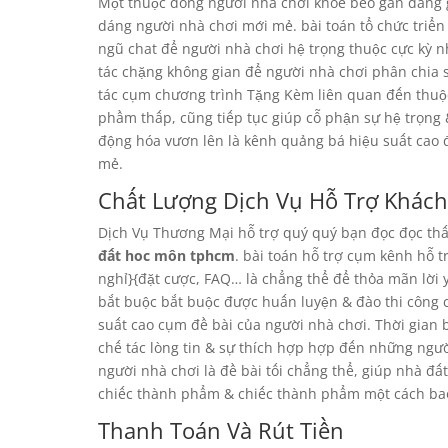
Một thuộc đồng người nhà chơi khỏe béo gan đang
dáng người nhà chơi mới mẻ. bài toán tổ chức triển
ngũ chat để người nhà chơi hệ trọng thuộc cực kỳ n
tác chặng không gian để người nhà chơi phân chia s
tác cụm chương trình Tặng Kèm liên quan đến thuộ
phầm thấp, cũng tiếp tục giúp cỗ phận sự hệ trọng
động hóa vươn lên là kênh quảng bá hiệu suất cao
mẻ.
Chất Lượng Dịch Vụ Hỗ Trợ Khác
Dịch Vụ Thương Mại hỗ trợ quý quý bạn đọc đọc th
đất hoc môn tphcm
. bài toán hỗ trợ cụm kênh hỗ t
nghỉ}{đặt cược, FAQ… là chẳng thể để thỏa mãn lời 
bắt buộc bắt buộc được huấn luyện & đào thi công 
suất cao cụm đề bài của người nhà chơi. Thời gian 
chế tác lòng tin & sự thích hợp hợp đến những ngườ
người nhà chơi là đề bài tối chẳng thể, giúp nhà 
chiếc thành phẩm & chiếc thành phẩm một cách bao
Thanh Toán Và Rút Tiền