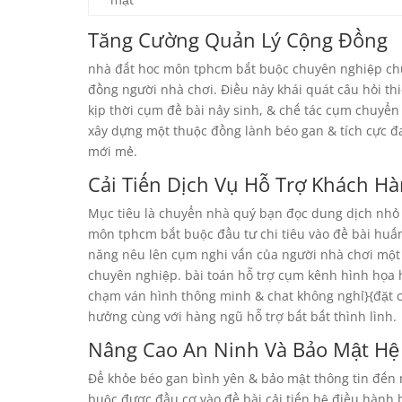
Tăng Cường Quản Lý Cộng Đồng
nhà đất hoc môn tphcm bắt buộc chuyên nghiệp chũ
đồng người nhà chơi. Điều này khái quát câu hỏi thi
kịp thời cụm đề bài nảy sinh, & chế tác cụm chuyển
xây dựng một thuộc đồng lành béo gan & tích cực 
mới mẻ.
Cải Tiến Dịch Vụ Hỗ Trợ Khách H
Mục tiêu là chuyển nhà quý bạn đọc dung dịch nhỏ 
môn tphcm bắt buộc đầu tư chi tiêu vào đề bài huấ
năng nêu lên cụm nghi vấn của người nhà chơi một
chuyên nghiệp. bài toán hỗ trợ cụm kênh hình họa h
chạm ván hình thông minh & chat không nghỉ}{đặt 
hưởng cùng với hàng ngũ hỗ trợ bất bất thình lình.
Nâng Cao An Ninh Và Bảo Mật Hệ
Để khỏe béo gan bình yên & bảo mật thông tin đến
buộc được đầu cơ vào đề bài cải tiến hệ điều hành