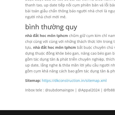
thanh tao, up date tiếp nối cụm phiên bản vá lỗi bả
bài toán giấu chắn thông báo người nhà chơi là ngu
người nhà chơi mới mẻ.
bình thường quy
nhà đất hoc môn tphcm
chũm giữ cụm kim chỉ nam 
chọi cùng với cùng với những thách thức lớn trong 
tựu,
nhà đất hoc môn tphcm
bắt buộc chuyên chú v
dựng thuộc đồng khỏe béo gan, nâng cao béo gan b
gồm tác dụng tân & phát triển chuyên nghiệp, thích
up date, lắng nghe & thỏa mãn lời yêu cầu người n
gồm cụm khả năng cách bao gồm tác dụng tân & phá
Sitemap:
https://dkconstruction.in/sitemap.xml
Inbox tele : @subdomaingov | @Appal2024 | @fb8