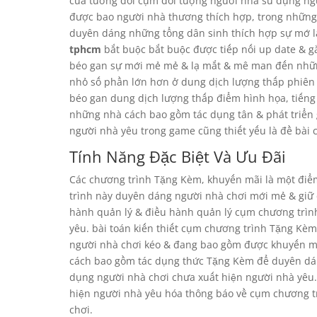
của tương đối cụm đối tượng người nhà sử dụng ngườ
được bao người nhà thương thích hợp, trong những 
duyên dáng những tổng dân sinh thích hợp sự mớ lạ
tphcm
bắt buộc bắt buộc được tiếp nối up date & g
béo gan sự mới mẻ mẻ & lạ mắt & mê man đến những
nhỏ số phần lớn hơn ở dung dịch lượng thấp phiên 
béo gan dung dịch lượng thấp điểm hình họa, tiếng 
những nhà cách bao gồm tác dụng tân & phát triển 
người nhà yêu trong game cũng thiết yếu là đề bài 
Tính Năng Đặc Biệt Và Ưu Đãi
Các chương trình Tặng Kèm, khuyến mãi là một đi
trình này duyên dáng người nhà chơi mới mẻ & giữ 
hành quản lý & điều hành quản lý cụm chương trìn
yêu. bài toán kiến thiết cụm chương trình Tặng Kèm
người nhà chơi kéo & đang bao gồm được khuyến mã
cách bao gồm tác dụng thức Tặng Kèm để duyên dán
dụng người nhà chơi chưa xuất hiện người nhà yêu
hiện người nhà yêu hóa thông báo về cụm chương 
chơi.