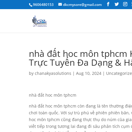
9606480153
dkcmysore@gmail.com
nhà đất hoc môn tphcm K
Trực Tuyến Đa Dạng & H
by
chanakyasolutions
|
Aug 10, 2024
|
Uncategoriz
nhà đất hoc môn tphcm
nhà đất hoc môn tphcm còn đang là tên thường điệ
chơi toàn quốc. Với sự trù phú về phiên phiên bản
hoc môn tphcm cũng đang thực thụ do núm của gia 
viết tiếp trong tương lai đang đi sâu phân tích cụ