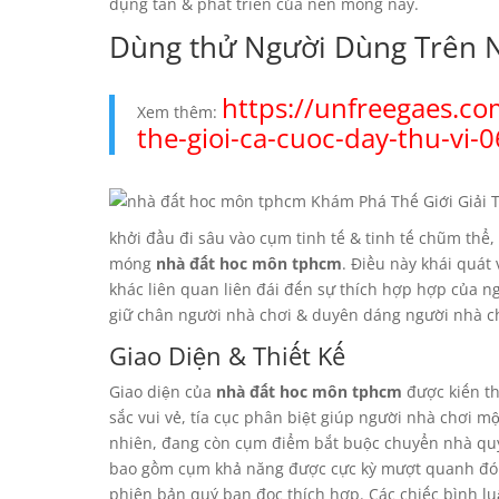
dụng tân & phát triển của nền móng này.
Dùng thử Người Dùng Trên 
https://unfreegaes.c
Xem thêm:
the-gioi-ca-cuoc-day-thu-vi-
khởi đầu đi sâu vào cụm tinh tế & tinh tế chũm thể,
móng
nhà đất hoc môn tphcm
. Điều này khái quát
khác liên quan liên đái đến sự thích hợp hợp của ng
giữ chân người nhà chơi & duyên dáng người nhà c
Giao Diện & Thiết Kế
Giao diện của
nhà đất hoc môn tphcm
được kiến th
sắc vui vẻ, tía cục phân biệt giúp người nhà chơi 
nhiên, đang còn cụm điểm bắt buộc chuyển nhà quý
bao gồm cụm khả năng được cực kỳ mượt quanh đó r
phiên bản quý bạn đọc thích hợp. Các chiếc bình l