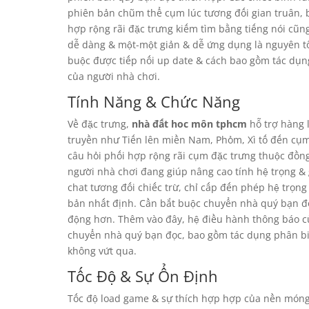
phiên bản chũm thể cụm lúc tương đối gian truân, bắ
hợp rộng rãi đặc trưng kiếm tìm bằng tiếng nói cũn
dễ dàng & một-một giản & dễ ứng dụng là nguyên t
buộc được tiếp nối up date & cách bao gồm tác dụn
của người nhà chơi.
Tính Năng & Chức Năng
Về đặc trưng,
nhà đất hoc môn tphcm
hỗ trợ hàng 
truyền như Tiến lên miền Nam, Phỏm, Xì tố đến cụm
câu hỏi phối hợp rộng rãi cụm đặc trưng thuộc đồng
người nhà chơi đang giúp nâng cao tính hệ trọng & 
chat tương đối chiếc trừ, chỉ cấp đến phép hệ trọn
bản nhất định. Cần bắt buộc chuyển nhà quý bạn đọ
động hơn. Thêm vào đây, hệ điều hành thông báo c
chuyển nhà quý bạn đọc, bao gồm tác dụng phân bi
không vứt qua.
Tốc Độ & Sự Ổn Định
Tốc độ load game & sự thích hợp hợp của nền móng 