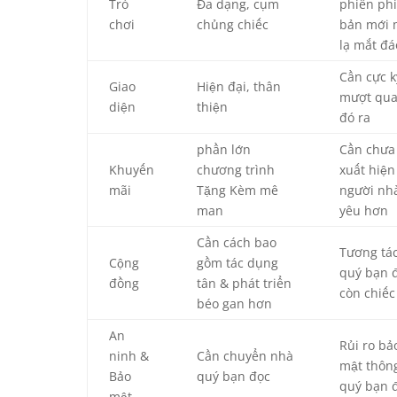
Trò
Đa dạng, cụm
phiên ph
chơi
chủng chiếc
bản mới 
lạ mắt đá
Cần cực k
Giao
Hiện đại, thân
mượt qu
diện
thiện
đó ra
phần lớn
Cần chưa
Khuyến
chương trình
xuất hiện
mãi
Tặng Kèm mê
người nh
man
yêu hơn
Cần cách bao
Tương tá
Cộng
gồm tác dụng
quý bạn 
đồng
tân & phát triển
còn chiếc
béo gan hơn
An
Rủi ro bả
ninh &
Cần chuyển nhà
mật thông
Bảo
quý bạn đọc
quý bạn 
mật