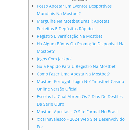
Posso Apostar Em Eventos Desportivos
Mundiais Na Mostbet?
Mergulhe Na Mostbet Brasil: Apostas
Perfeitas E Depósitos Rápidos
Registro E Verificação Na Mostbet
Há Algum Bônus Ou Promoção Disponível Na
Mostbet?
Jogos Com Jackpot
Guia Rápido Para U Registro Na Mostbet
Como Fazer Uma Aposta Na Mostbet?
Mostbet Portugal ️ Login No” “mostbet Casino
Online Versão Oficial
Escolas La Cual Abrem Os 2 Dias De Desfiles
Da Série Ouro
Mostbet Apostas – O Site Formal No Brasil
©carnavalesco – 2024 Web Site Desenvolvido
Por