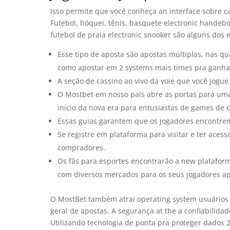
Isso permite que você conheça an interface sobre c
Futebol, hóquei, tênis, basquete electronic handebo
futebol de praia electronic snooker são alguns dos
Esse tipo de aposta são apostas múltiplas, nas qu
como apostar em 2 systems mais times pra ganhar 
A seção de cassino ao vivo da voie que você jogue
O Mostbet em nosso país abre as portas para um
início da nova era para entusiastas de games de c
Essas guias garantem que os jogadores encontre
Se registre em plataforma para visitar e ter acess
compradores.
Os fãs para esportes encontrarão a new plataforma
com diversos mercados para os seus jogadores ap
O MostBet também atrai operating system usuários
geral de apostas. A segurança at the a confiabilid
Utilizando tecnologia de ponta pra proteger dados 