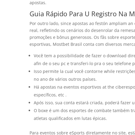
apostas.
Guia Rápido Para U Registro Na M
Por outro lado, since apostas ao festón ampliam 
real, refletindo os cenários do desenrolar da reme
promoções e bônus generosos. Os fãs sobre esportes
esportivas, Mostbet Brasil conta com diversos merc
Você tem a possibilidade de fazer o download dir
afin de o seu pc e transferi-lo pra o seu telefone
Isso permite la cual você contorne while restriç
no ano de vários outros países.
Há apostas na eventos esportivos at the ciberespo
específicos, etc .
Após isso, sua conta estará criada, poderá fazer
O boxe é um dos esportes de combate também trad
atletas qualificados em lutas épicas.
Para eventos sobre eSports diretamente no site, est