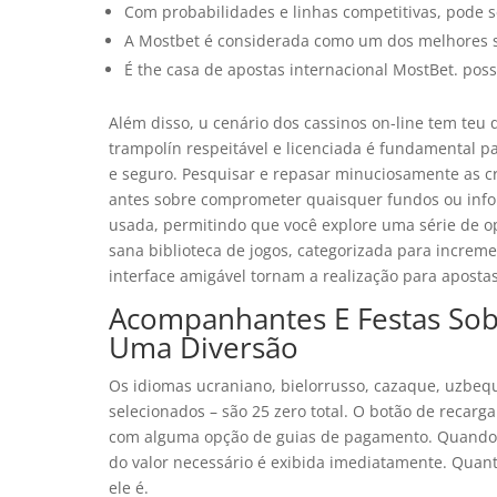
Com probabilidades e linhas competitivas, pode s
A Mostbet é considerada como um dos melhores si
É the casa de apostas internacional MostBet. po
Além disso, u cenário dos cassinos on-line tem teu
trampolín respeitável e licenciada é fundamental pa
e seguro. Pesquisar e repasar minuciosamente as cre
antes sobre comprometer quaisquer fundos ou infor
usada, permitindo que você explore uma série de o
sana biblioteca de jogos, categorizada para increm
interface amigável tornam a realização para apostas 
Acompanhantes E Festas Sob
Uma Diversão
Os idiomas ucraniano, bielorrusso, cazaque, uzbequ
selecionados – são 25 zero total. O botão de recarg
com alguma opção de guias de pagamento. Quando v
do valor necessário é exibida imediatamente. Quant
ele é.