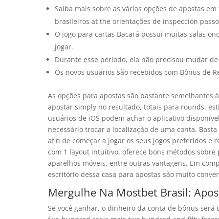
Saiba mais sobre as várias opções de apostas em 
brasileiros at the orientações de inspección passo
O jogo para cartas Bacará possui muitas salas on
jogar.
Durante esse período, ela não precisou mudar de
Os novos usuários são recebidos com Bônus de Re
As opções para apostas são bastante semelhantes à
apostar simply no resultado, totais para rounds, esti
usuários de iOS podem achar o aplicativo disponível 
necessário trocar a localização de uma conta. Basta 
afin de começar a jogar os seus jogos preferidos e 
com 1 layout intuitivo, oferece bons métodos sobre 
aparelhos móveis, entre outras vantagens. Em comp
escritório dessa casa para apostas são muito conven
Mergulhe Na Mostbet Brasil: Apost
Se você ganhar, o dinheiro da conta de bônus será 