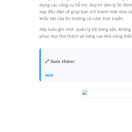
dụng các công cụ hỗ trợ, duy trì tâm lý ổn địn
này đều đặn sẽ giúp bạn trở thành một nhà c
khốc liệt của thị trường cá cược trực tuyến.
Hãy luôn ghi nhớ: quản lý tốt dòng vốn, không 
phục mọi thử thách và nâng cao khả năng thắn
🔗 Xem thêm:
iwin