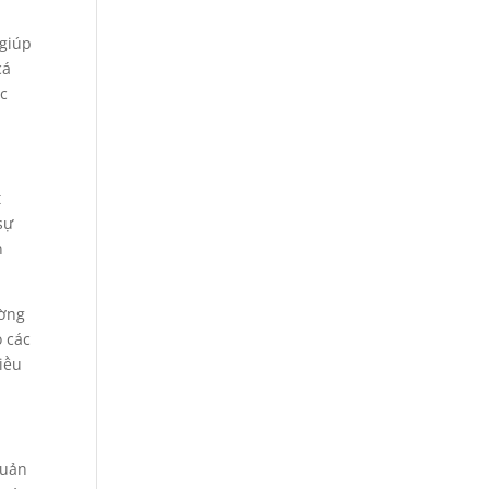
 giúp
cá
ớc
t
sự
n
ường
 các
hiều
quản