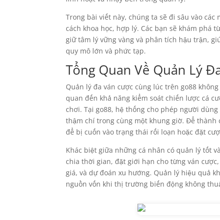
Trong bài viết này, chúng ta sẽ đi sâu vào các
cách khoa học, hợp lý. Các bạn sẽ khám phá t
giữ tâm lý vững vàng và phân tích hậu trận, g
quy mô lớn và phức tạp.
Tổng Quan Về Quản Lý Đa
Quản lý đa ván cược cùng lúc trên go88 không 
quan đến khả năng kiểm soát chiến lược cá cượ
chơi. Tại go88, hệ thống cho phép người dùng 
thậm chí trong cùng một khung giờ. Để thành 
để bị cuốn vào trạng thái rối loạn hoặc đặt cư
Khác biệt giữa những cá nhân có quản lý tốt v
chia thời gian, đặt giới hạn cho từng ván cược
giá, và dự đoán xu hướng. Quản lý hiệu quả k
nguồn vốn khi thị trường biến động không thuậ