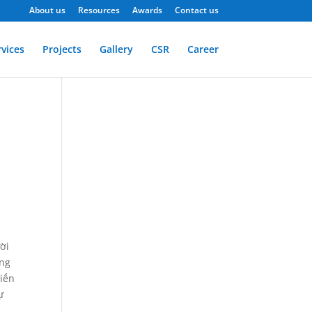
About us
Resources
Awards
Contact us
rvices
Projects
Gallery
CSR
Career
ời
ăng
hiến
ự