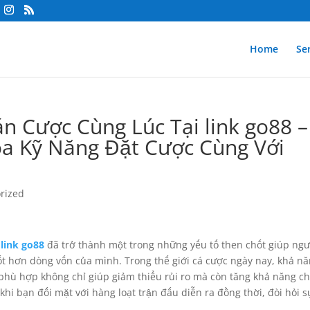
Home
Se
 Cược Cùng Lúc Tại link go88 –
óa Kỹ Năng Đặt Cược Cùng Với
rized
i
link go88
đã trở thành một trong những yếu tố then chốt giúp ngư
ốt hơn dòng vốn của mình. Trong thế giới cá cược ngày nay, khả n
 phù hợp không chỉ giúp giảm thiểu rủi ro mà còn tăng khả năng c
hi bạn đối mặt với hàng loạt trận đấu diễn ra đồng thời, đòi hỏi s