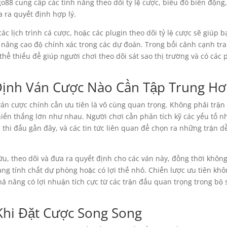
o88 cung cấp các tính năng theo dõi tỷ lệ cược, biểu đồ biến động,
a ra quyết định hợp lý.
ác lịch trình cá cược, hoặc các plugin theo dõi tỷ lệ cược sẽ giúp 
và nâng cao độ chính xác trong các dự đoán. Trong bối cảnh cạnh tr
hể thiếu để giúp người chơi theo dõi sát sao thị trường và có các
 Định Ván Cược Nào Cần Tập Trung H
 ván cược chính cần ưu tiên là vô cùng quan trọng. Không phải trận
hiến thắng lớn như nhau. Người chơi cần phân tích kỹ các yếu tố n
 thi đấu gần đây, và các tin tức liên quan để chọn ra những trận d
u, theo dõi và đưa ra quyết định cho các ván này, đồng thời khôn
ng tính chất dự phòng hoặc có lợi thế nhỏ. Chiến lược ưu tiên kh
hả năng có lợi nhuận tích cực từ các trận đấu quan trọng trong bộ
Khi Đặt Cược Song Song