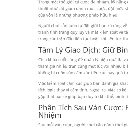
Trong một thế giới cá cược đa nhiệm, kỹ năng q
thuật như cắt giảm danh mục cược, đặt mức sto
của vốn là những phương pháp hữu hiệu.
Người chơi cần luôn tự đặt giới hạn rõ ràng về
tránh tình trạng quỵ lụy và mất kiểm soát về t
trong các trận đấu liên tục hoặc khi liên tục t
Tâm Lý Giao Dịch: Giữ Bì
Chìa khóa cuối cùng để quản lý hiệu quả đa vá
tham gia nhiều trận cùng một lúc với nhiều biến
không bị cuốn vào cảm xúc tiêu cực hay quá tự 
Việc kiểm soát cảm xúc giúp bạn đánh giá khá
tích logic thay vì cảm tính. Ngoài ra, việc có k
gặp thất bại sẽ giúp bạn duy trì khí thế, bình
Phân Tích Sau Ván Cược: 
Nhiệm
Sau mỗi ván cược, người chơi cần dành thời gia