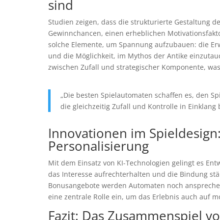
sind
Studien zeigen, dass die strukturierte Gestaltung d
Gewinnchancen, einen erheblichen Motivationsfaktor
solche Elemente, um Spannung aufzubauen: die Erwa
und die Möglichkeit, im Mythos der Antike einzutau
zwischen Zufall und strategischer Komponente, wa
„Die besten Spielautomaten schaffen es, den Spie
die gleichzeitig Zufall und Kontrolle in Einklang
Innovationen im Spieldesign:
Personalisierung
Mit dem Einsatz von KI-Technologien gelingt es Entw
das Interesse aufrechterhalten und die Bindung stä
Bonusangebote werden Automaten noch ansprechend
eine zentrale Rolle ein, um das Erlebnis auch auf m
Fazit: Das Zusammenspiel vo