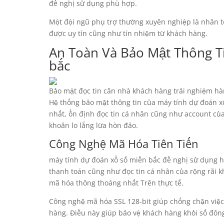
đề nghị sử dụng phù hợp.
Một đội ngũ phụ trợ thường xuyên nghiệp là nhân t
được uy tín cũng như tín nhiệm từ khách hàng.
An Toàn Và Bảo Mật Thông Ti
bắc
Bảo mật đọc tin căn nhà khách hàng trải nghiệm hà
Hệ thống bảo mật thông tin của máy tính dự đoán x
nhất, ổn định đọc tin cá nhân cũng như account củ
khoăn lo lắng lừa hòn đảo.
Công Nghệ Mã Hóa Tiên Tiến
máy tính dự đoán xổ số miền bắc đề nghị sử dụng h
thanh toán cũng như đọc tin cá nhân của rộng rãi 
mã hóa thông thoáng nhất Trên thực tế.
Công nghệ mã hóa SSL 128-bit giúp chống chặn việc 
hàng. Điều này giúp bảo vệ khách hàng khỏi số đông