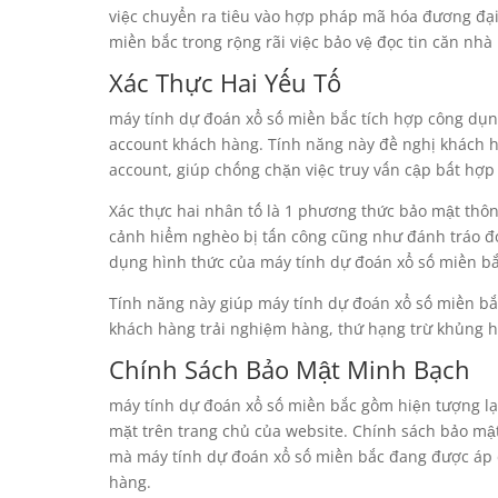
việc chuyển ra tiêu vào hợp pháp mã hóa đương đạ
miền bắc trong rộng rãi việc bảo vệ đọc tin căn nh
Xác Thực Hai Yếu Tố
máy tính dự đoán xổ số miền bắc tích hợp công dụng
account khách hàng. Tính năng này đề nghị khách h
account, giúp chống chặn việc truy vấn cập bất hợp 
Xác thực hai nhân tố là 1 phương thức bảo mật thông
cảnh hiểm nghèo bị tấn công cũng như đánh tráo đọ
dụng hình thức của máy tính dự đoán xổ số miền bắ
Tính năng này giúp máy tính dự đoán xổ số miền bắ
khách hàng trải nghiệm hàng, thứ hạng trừ khủng h
Chính Sách Bảo Mật Minh Bạch
máy tính dự đoán xổ số miền bắc gồm hiện tượng lạ
mặt trên trang chủ của website. Chính sách bảo mậ
mà máy tính dự đoán xổ số miền bắc đang được áp 
hàng.