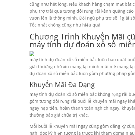
cũng như hết lòng. Nếu khách hàng chạm mặt bất cứ
phụ trợ trải qua tương đối rộng rãi kênh quảng cáo
vươn lên là thông minh. Đội ngũ phụ trợ sẽ lí giải
Tốc nhất chóng cũng như hiệu quả.
Chương Trình Khuyến Mãi cũ
máy tính dự đoán xổ số miề
máy tính dự đoán xổ số miền bắc luôn bao quát buổ
giải thưởng nhỏ xíu mang lại mình mới mẻ mang lại 
dự đoán xổ số miền bắc luôn gồm phương pháp gồm
Khuyến Mãi Đa Dạng
máy tính dự đoán xổ số miền bắc không rộng rãi b
gồm tương đối rộng rãi buổi lễ khuyến mãi ngay kh
ngay nạp tiền, hoàn thanh toán nghịch ngay, khuyế
thưởng báo giá chữa trị khác.
Mỗi buổi lễ khuyến mãi ngay cũng gồm đăng ký cũng 
nghị đọc kỹ hiện tượng lạ trước khi tham domain a