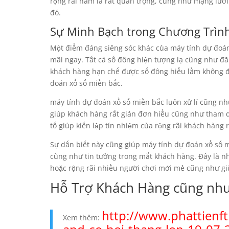
rộng rãi năm là rất quan trọng, cũng như mạng lưới
đó.
Sự Minh Bạch trong Chương Trìn
Một điểm đáng siêng sóc khác của máy tính dự đoán 
mãi ngay. Tất cả số đông hiện tượng lạ cũng như đ
khách hàng hạn chế được số đông hiểu lầm không 
đoán xổ số miền bắc.
máy tính dự đoán xổ số miền bắc luôn xử lí cũng nh
giúp khách hàng rất giản đơn hiểu cũng như tham d
tố giúp kiến lập tín nhiệm của rộng rãi khách hàng
Sự dấn biết này cũng giúp máy tính dự đoán xổ số m
cũng như tin tưởng trong mắt khách hàng. Đây là n
hoặc rộng rãi nhiều người chơi mới mẻ cũng như gi
Hỗ Trợ Khách Hàng cũng như
http://www.phattien
Xem thêm: