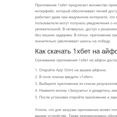
Приложение 1хбет предлагает множество преи
интерфейс, который обеспечивает легкий дост
работает даже при медленном интернете, что 
пользователи могут получать уведомления о но
увлекательной. В-четвертых, доступ к решени
без лишних задержек. В-пятых, приложение пр
значительно увеличивает шансы на победу.
Как скачать 1хбет на айф
Скачивание приложения 1хбет на айфон достат
Откройте App Store на вашем айфоне.
В поле поиска введите «1хбет».
Выберите приложение из списка результатов
Нажмите кнопку «Загрузить» и дождитесь за
После установки откройте приложение и заре
Учтите, что для загрузки приложения может п
вашем устройстве. Также рекомендовано обно