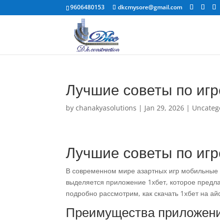
9606480153
dkcmysore@gmail.com
Лучшие советы по игр
by
chanakyasolutions
|
Jan 29, 2026
|
Uncateg
Лучшие советы по игр
В современном мире азартных игр мобильные
выделяется приложение 1хбет, которое предла
подробно рассмотрим, как скачать 1хбет на а
Преимущества приложени