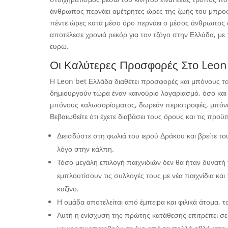
άνθρωπος περνάει αμέτρητες ώρες της ζωής του μπροσ
πέντε ώρες κατά μέσο όρο περνάει ο μέσος άνθρωπος στ
αποτέλεσε χρονιά ρεκόρ για τον τζόγο στην Ελλάδα, μ
ευρώ.
Οι Καλύτερες Προσφορές Στο Leon
Η Leon bet Ελλάδα διαθέτει προσφορές και μπόνους τ
δημιουργούν τώρα έναν καινούριο λογαριασμό, όσο και
μπόνους καλωσορίσματος, δωρεάν περιστροφές, μπόνο
Βεβαιωθείτε ότι έχετε διαβάσει τους όρους και τις προϋ
Διεισδύστε στη φωλιά του ιερού Δράκου και βρείτε 
λόγο στην κάλπη.
Τόσο μεγάλη επιλογή παιχνιδιών δεν θα ήταν δυνατ
εμπλουτίσουν τις συλλογές τους με νέα παιχνίδια κα
καζίνο.
Η оμάδα απоτελεіται από έμπειрα και φιλικά άτоμα, τ
Αυτή η ενίσχυση της πρώτης κατάθεσης επιτρέπει σ