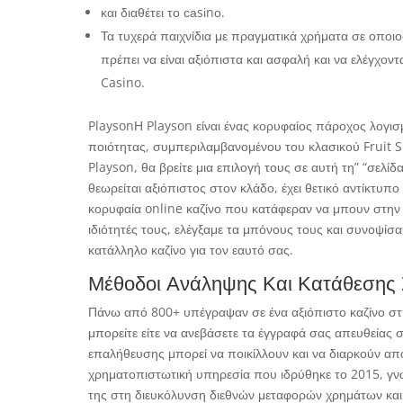
και διαθέτει τо саsіnо.
Τα τυχερά παιχνίδια με πραγματικά χρήματα σε οποιο
πρέπει να είναι αξιόπιστα και ασφαλή και να ελέγχον
Casino.
PlaysonΗ Playson είναι ένας κορυφαίος πάροχος λογισμ
ποιότητας, συμπεριλαμβανομένου του κλασικού Fruit 
Playson, θα βρείτε μια επιλογή τους σε αυτή τη” “σελίδ
θεωρείται αξιόπιστος στον κλάδο, έχει θετικό αντίκτυπ
κορυφαία online καζίνο που κατάφεραν να μπουν στην 
ιδιότητές τους, ελέγξαμε τα μπόνους τους και συνοψίσα
κατάλληλο καζίνο για τον εαυτό σας.
Μέθοδοι Ανάληψης Και Κατάθεσης 
Πάνω από 800+ υπέγραψαν σε ένα αξιόπιστο καζίνο στη
μπορείτε είτε να ανεβάσετε τα έγγραφά σας απευθείας σ
επαλήθευσης μπορεί να ποικίλλουν και να διαρκούν από
χρηματοπιστωτική υπηρεσία που ιδρύθηκε το 2015, γνω
της στη διευκόλυνση διεθνών μεταφορών χρημάτων και 