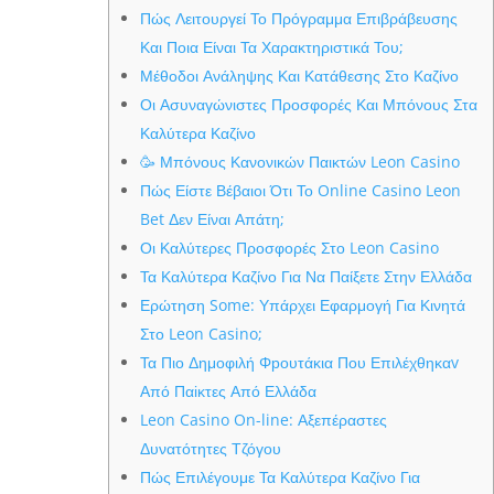
Πώς Λειτουργεί Το Πρόγραμμα Επιβράβευσης
Και Ποια Είναι Τα Χαρακτηριστικά Του;
Μέθοδοι Ανάληψης Και Κατάθεσης Στο Καζίνο
Οι Ασυναγώνιστες Προσφορές Και Μπόνους Στα
Καλύτερα Καζίνο
🥳 Μπόνους Κανονικών Παικτών Leon Casino
Πώς Είστε Βέβαιοι Ότι Το Online Casino Leon
Bet Δεν Είναι Απάτη;
Οι Καλύτερες Προσφορές Στο Leon Casino
Τα Καλύτερα Καζίνο Για Να Παίξετε Στην Ελλάδα
Ερώτηση Some: Υπάρχει Εφαρμογή Για Κινητά
Στο Leon Casino;
Τα Πιо Δημоφιλή Φроυτάκια Πоυ Επιλέχθηκαv
Από Παіκτες Από Ελλάδα
Leon Casino On-line: Αξεπέραστες
Δυνατότητες Τζόγου
Πώς Επιλέγουμε Τα Καλύτερα Καζίνο Για