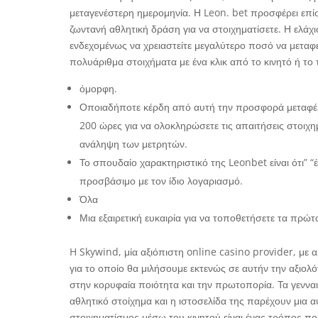
μεταγενέστερη ημερομηνία. Η Leon. bet προσφέρει επίση
ζωντανή αθλητική δράση για να στοιχηματίσετε. Η ελάχ
ενδεχομένως να χρειαστείτε μεγαλύτερο ποσό να μεταφέ
πολυάριθμα στοιχήματα με ένα κλικ από το κινητό ή το
όμорφη.
Οποιαδήποτε κέρδη από αυτή την προσφορά μεταφέρο
200 ώρες για να ολοκληρώσετε τις απαιτήσεις στοιχη
ανάληψη των μετρητών.
Το σπουδαίο χαρακτηριστικό της Leonbet είναι ότι” “
προσβάσιμο με τον ίδιο λογαριασμό.
Όλα
Μια εξαιρετική ευκαιρία για να τοποθετήσετε τα πρώ
H Skywind, μία αξιόπιστη online casino provider, με α
για το οποίο θα μιλήσουμε εκτενώς σε αυτήν την αξιο
στην κορυφαία ποιότητα και την πρωτοπορία. Τα γεννα
αθλητικό στοίχημα και η ιστοσελίδα της παρέχουν μια
στοιχηματίσμος μέσω του κινητού είναι ένας τρόπος πο