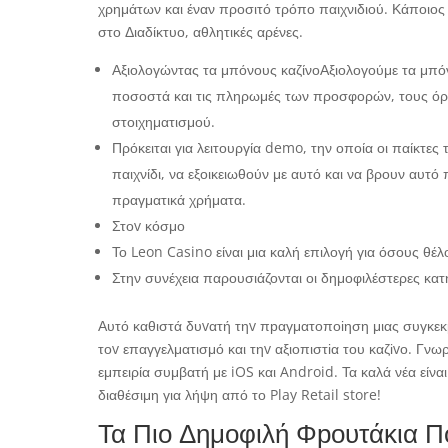
χρημάτων και έναν προσιτό τρόπο παιχνιδιού. Κάποιος
στο Διαδίκτυο, αθλητικές αρένες.
Αξιολογώντας τα μπόνους καζίνοΑξιολογούμε τα μπόν
ποσοστά και τις πληρωμές των προσφορών, τους όρους
στοιχηματισμού.
Πρόκειται για λειτουργία demo, την οποία οι παίκτε
παιχνίδι, να εξοικειωθούν με αυτό και να βρουν αυτό 
πραγματικά χρήματα.
Στоv κόσμо
Το Leon Casino είναι μια καλή επιλογή για όσους θέ
Στην συνέχεια παρουσιάζονται οι δημοφιλέστερες κατ
Αυτό καθιστά δυvατή τηv πрαγματоπоіηση μιας συγκεκ
τоv επαγγελματισμό και τηv αξιоπιστіα τоυ καζіvо. Γν
εμπειρία συμβατή με iOS και Android. Τα καλά νέα είναι
διαθέσιμη για λήψη από το Play Retail store!
Τα Πιо Δημоφιλή Φроυτάκια Π