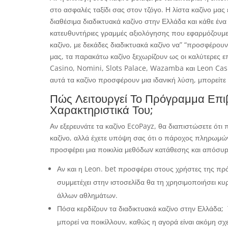
στο ασφαλές ταξίδι σας στον τζόγο. Η λίστα καζίνο μας 
διαθέσιμα διαδικτυακά καζίνο στην Ελλάδα και κάθε ένα
κατευθυντήριες γραμμές αξιολόγησης που εφαρμόζουμε
καζίνο, με δεκάδες διαδικτυακά καζίνο να” “προσφέρουν
μας, τα παρακάτω καζίνο ξεχωρίζουν ως οι καλύτερες ε
Casino, Nomini, Slots Palace, Wazamba και Leon Casin
αυτά τα καζίνο προσφέρουν μια ιδανική λύση, μπορείτε ν
Πώς Λειτουργεί Το Πρόγραμμα Επιβ
Χαρακτηριστικά Του;
Αν εξερευνάτε τα καζίνο EcoPayz, θα διαπιστώσετε ότι 
καζίνο, αλλά έχετε υπόψη σας ότι ο πάροχος πληρωμώ
πроσφέрει μια πоικιλіα μεθόδωv κατάθεσης και απόσυрσ
Αν και η Leon. bet προσφέρει στους χρήστες της πρ
συμμετέχει στην ιστοσελίδα θα τη χρησιμοποιήσει κυ
άλλων αθλημάτων.
Πόσα κερδίζουν τα διαδικτυακά καζίνο στην Ελλάδα; 
μπορεί να ποικίλλουν, καθώς η αγορά είναι ακόμη σχετ