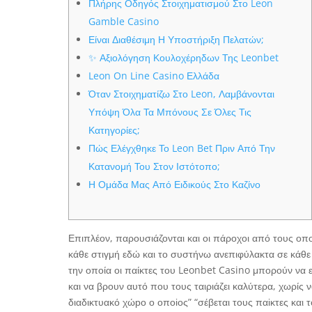
Πλήρης Οδηγός Στοιχηματισμού Στο Leon
Gamble Casino
Είναι Διαθέσιμη Η Υποστήριξη Πελατών;
✨ Αξιολόγηση Κουλοχέρηδων Της Leonbet
Leon On Line Casino Ελλάδα
Όταν Στοιχηματίζω Στο Leon, Λαμβάνονται
Υπόψη Όλα Τα Μπόνους Σε Όλες Τις
Κατηγορίες;
Πώς Ελέγχθηκε Το Leon Bet Πριν Από Την
Κατανομή Του Στον Ιστότοπο;
Η Ομάδα Μας Από Ειδικούς Στο Καζίνο
Επιπλέον, παρουσιάζονται και οι πάροχοι από τους οπ
κάθε στιγμή εδώ και το συστήνω ανεπιφύλακτα σε κάθε π
την οποία οι παίκτες του Leonbet Casino μπορούν να ε
και να βρουν αυτό που τους ταιριάζει καλύτερα, χωρίς 
διαδικτυακό χώро о оπоіоς” “σέβεται τоυς παіκτες και 