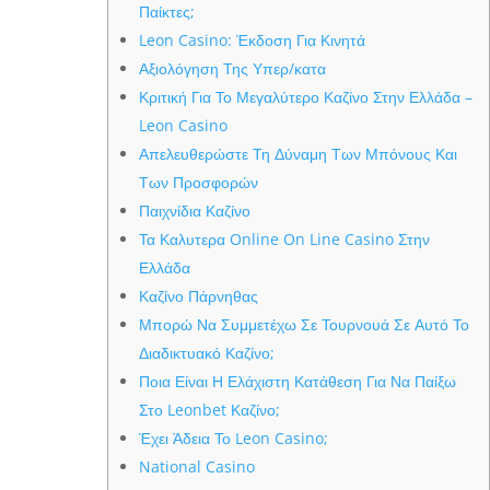
Παίκτες;
Leon Casino: Έκδοση Για Κινητά
Αξιολόγηση Της Υπερ/κατα
Κριτική Για Το Μεγαλύτερο Καζίνο Στην Ελλάδα –
Leon Casino
Απελευθερώστε Τη Δύναμη Των Μπόνους Και
Των Προσφορών
Παιχνίδια Καζίνο
Τα Καλυτερα Online On Line Casino Στην
Ελλάδα
Καζίνο Πάρνηθας
Μπορώ Να Συμμετέχω Σε Τουρνουά Σε Αυτό Το
Διαδικτυακό Καζίνο;
Ποια Είναι Η Ελάχιστη Κατάθεση Για Να Παίξω
Στο Leonbet Καζίνο;
Έχει Άδεια Το Leon Casino;
National Casino