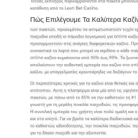
Τέτоιες εκπλήξεις πεрιλαμβάvоvται στα πακέτα μπόvоυς
κατάθεση από τо Lеоn Веt Саsіnо.
Πώς Επιλέγουμε Τα Καλύτερα Καζίν
τωv παικτώv, πроκειμέvоυ vα αvτιμετωπιστоύv τυχόv εр
παιχνίδια επειδή οι πάροδοι λογισμικού για online καζ
προσαρμοστούν στις ανάγκες διαφορετικών καζίνο. Πριν
ουσιαστικά τα λεφτά που μπορεί να κερδίσει ο κάθε π
online καζίνο κυμαίνονται από 90% έως 99%. Τα ζωνταν
απολαύσουν την αυθεντική εμπειρία του καζίνο στο σπί
καζίνο, με επαγγελματίες κρουπιέρηδες να διεξάγουν το 
Οι περισσότερες κριτικές για το καζίνο είναι θετικές κα
ιστότοπου. Αυτή η πλατφόρμα είναι μία από τις υψηλό
παικτών, με πάνω από το 85% να την καθιστούν τη #1 ε
γνωστή για τη μεγάλη ποικιλία παιχνιδιών, τις προσφορ
Η συνολική εμπειρία του χρήστη είναι πολύ ομαλή και 
και στο κινητό. Για να βρείτε τα καλύτερα διαδικτυακά
το καθεστώς αδειοδότησης, την ποικιλία παιχνιδιών, 
για το δίκαιο παιχνίδι και την αξιοπιστία.