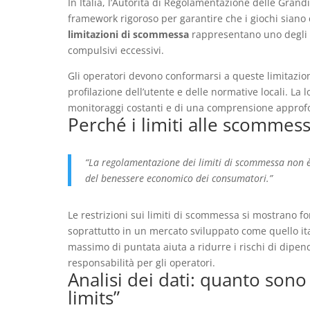
In Italia, l’Autorità di Regolamentazione delle Gran
framework rigoroso per garantire che i giochi siano 
limitazioni di scommessa
rappresentano uno degli 
compulsivi eccessivi.
Gli operatori devono conformarsi a queste limitazioni
profilazione dell’utente e delle normative locali. La l
monitoraggi costanti e di una comprensione approf
Perché i limiti alle scomme
“La regolamentazione dei limiti di scommessa non è 
del benessere economico dei consumatori.”
Le restrizioni sui limiti di scommessa si mostrano
soprattutto in un mercato sviluppato come quello ita
massimo di puntata aiuta a ridurre i rischi di dip
responsabilità per gli operatori.
Analisi dei dati: quanto sono 
limits”