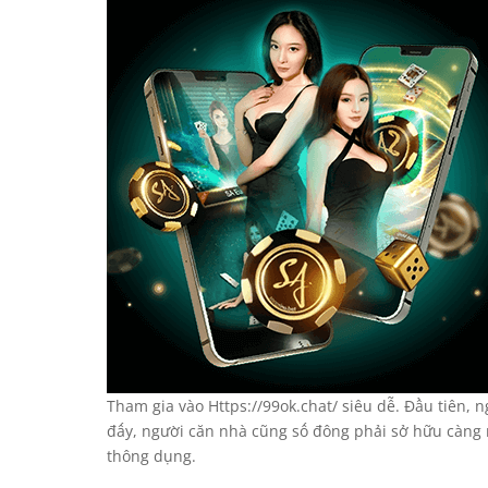
Tham gia vào Https://99ok.chat/ siêu dễ. Đầu tiên, 
đấy, người căn nhà cũng số đông phải sở hữu càng n
thông dụng.