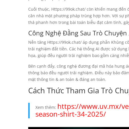
Cuối thuộc, Https://99ok.chat/ còn khiến mang đến 
căn nhà một phương pháp trùng hợp hơn. Với sự ph
thả phanh hơn trong bài toán biểu đạt cảm tình, gâ
Công Nghệ Đằng Sau Trò Chuyện
Nền tảng Https://99ok.chat/ áp dụng phần Khủng c
trải nghiệm đắt tiền. Các hệ thống AI được sử dụng 
họa, giúp đều người trải nghiệm bao gồm càng nhiều
Bên cạnh đấy, công nghệ đương đại mã hóa hung á
thông báo đều người trải nghiệm. Điều này bảo đả
mật thông tin & an toàn & đáng an toàn.
Cách Thức Tham Gia Trò Chu
https://www.uv.mx/ve
Xem thêm:
season-shirt-34-2025/