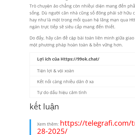
Trò chuyện ảo chẳng còn nhiềụi diện mang đến ph
sống. Dù người căn nhà cũng số đông phải sở hữu c
hay như là một trong mối quan hệ lãng mạn qua Http
ngán trực tiếp sẽ siêu cấp mang đến thiết.
Do đấy, hãy cân đề cập bài toán liên minh giữa giao
một phương pháp hoàn toàn & bền vững hơn.
Lợi ích của Https://99ok.chat/
Tiện lợi & vội xoàn
Kết nối càng nhiều dân ở xa
Tự do dấu hiệu cảm tình
kết luận
https://telegrafi.com/
Xem thêm:
28-2025/