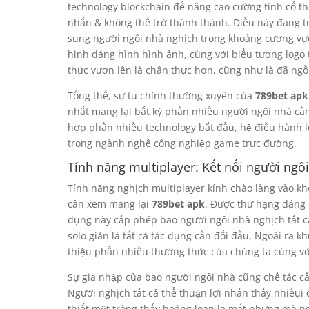
technology blockchain để nâng cao cường tính cố 
nhấn & không thể trở thành thành. Điều này đang t
sung người ngôi nhà nghịch trong khoảng cương vực
hình dáng hình hình ảnh, cùng với biểu tượng logo
thức vươn lên là chân thực hơn, cũng như là đã ngồi
Tổng thể, sự tu chỉnh thường xuyên của
789bet apk
nhất mang lại bất kỳ phần nhiều người ngôi nhà cần
hợp phần nhiều technology bắt đầu, hệ điều hành
trong ngành nghề công nghiệp game trực đường.
Tính năng multiplayer: Kết nối người ngô
Tính năng nghịch multiplayer kính chào làng vào k
cân xem mang lại
789bet apk
. Được thứ hạng dáng
dụng này cấp phép bao người ngôi nhà nghịch tất c
solo giản là tất cả tác dụng cần đối đầu, Ngoài ra k
thiệu phần nhiều thưởng thức của chúng ta cùng vớ
Sự gia nhập của bao người ngôi nhà cũng chế tác cầ
Người nghịch tất cả thể thuận lợi nhấn thấy nhiềụi
thiết một trông thấy hoảng loạn lạ mắt nhưng mà ngh