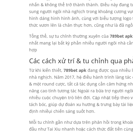
nhấn & không thể trở thành thành. Điều này đang t
sung người ngôi nhà nghịch trong khoảng cương vực
hình dáng hình hình ảnh, cùng với biểu tượng logo
thức vươn lên là chân thực hơn, cũng như là đã ngồi
Tổng thể, sự tu chỉnh thường xuyên của
789bet apk
nhất mang lại bất kỳ phần nhiều người ngôi nhà cần
hợp
Các cách xử trí & tu chỉnh qua p
Từ khi kiến thiết,
789bet apk
đang được qua nhiều l
nhà nghịch. Năm 2017, hệ điều hành trình làng tác
& một round cược, tất cả tác dụng cần cảm hứng như
nâng cao tính tương tác Ngoài ra bửa trợ người ng
nhiều cuộc chuyện trò liên đới. Cập nhật tiếp theo 
tách bóc, giúp dự đoán xu hướng & trưng bày tài li
định nhiềụi chiến sáng suốt hơn.
Mỗi tu chỉnh gần như dựa trên phản hồi trong khoả
đầu như Tai Xiu nhanh hoặc cách thức đắt tiền cù