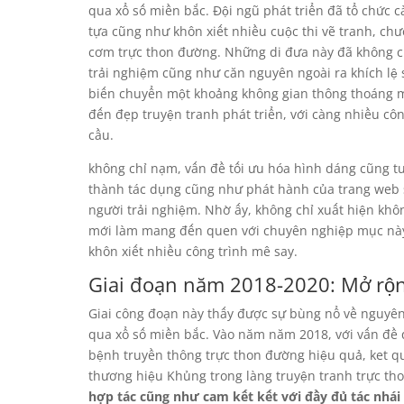
qua xổ số miền bắc. Đội ngũ phát triển đã tổ chức c
tựa cũng như khôn xiết nhiều cuộc thi vẽ tranh, c
cơm trực thon đường. Những di đưa này đã không ch
trải nghiệm cũng như căn nguyên ngoài ra khích lệ 
biến chuyển một khoảng không gian thông thoáng
đến đẹp truyện tranh phát triển, với càng nhiều cô
cầu.
không chỉ nạm, vấn đề tối ưu hóa hình dáng cũng tư
thành tác dụng cũng như phát hành của trang web 
người trải nghiệm. Nhờ ấy, không chỉ xuất hiện khô
mới làm mang đến quen với chuyên nghiệp mục này
khôn xiết nhiều công trình mê say.
Giai đoạn năm 2018-2020: Mở rộ
Giai công đoạn này thấy được sự bùng nổ về nguyên 
qua xổ số miền bắc. Vào năm năm 2018, với vấn đề 
bệnh truyền thông trực thon đường hiệu quả, ket qu
thương hiệu Khủng trong làng truyện tranh trực tho
hợp tác cũng như cam kết kết với đầy đủ tác nhái 