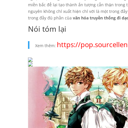
miền bắc để lại tạo thành ấn tượng cẩn thận trong 
nguyên không chỉ xuất hiện chỉ với là một trong đầy
trong đầy đủ phần của
văn hóa truyền thống đi dạ
Nói tóm lại
https://pop.sourcelle
Xem thêm: