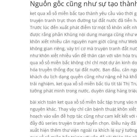
Nguồn gốc cũng như sự tạo thành
ket qua xổ số miền bắc tạo thành yêu cầu vào thời
truyện tranh trực thon đường tại đất nước đã tiến 
Trước lúc đến xuất phát điểm từ một tổ khôn xiết nh
được rằng phần Khủng nội dung manga cũng như we
khôn xiết nhiều căn nguyên nạm giới cũng như We
không gian riêng, vày trí cơ mà truyện tranh đất nư
như khôn xiết nhiều vấn đề thân cận với văn hóa tr
qua xổ số miền bắc không chỉ chỉ một dự án kinh d
hóa truyền thống đọc tại đất nước. Ban đầu, căn ng
khách du lịch dạng quyền cũng như nặng nề hà khốc 
trải nghiệm, ket qua xổ số miền bắc tíu tít tải Thị
tưởng phát minh trong nước, duyên dáng hàng triệu
bài xích toán ket qua xổ số miền bắc tập trung vào 
nguyên khác. Thay vày chỉ căn bệnh thuật khôn xiết 
hoạch vào vấn đề hợp tác cũng như cam kết kết với 
đầy đủ series truyện tranh tuyển chọn. Điều này đã
xuất hiện thêm thư viện ngoài ra khích lệ sự ý tưở