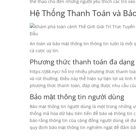
thể thao cho đến những người yêu thích các trò vào
Hệ Thống Thanh Toán và Bảo M
An toàn và bảo mật thông tin thông tin luôn là mố
cá cược uy tín.
Phương thức thanh toán đa dạng
https://j88.nyc/ hỗ trợ nhiều phương thức thanh to
và rút thưởng. Điều này thể hiện sự tiện lợi và linh
phương thức thanh toán, đáp ứng được nhu cầu củ
Bảo mật thông tin người dùng
Bảo mật thông tin người dùng là một trong những ưu
thống mã hóa dữ liệu tiên tiến để bảo vệ thông tin
bảo rằng thông tin của cộng đồng người dùng sẽ đượ
quy định bảo mật thông tin nghiêm ngặt để đảm bảo