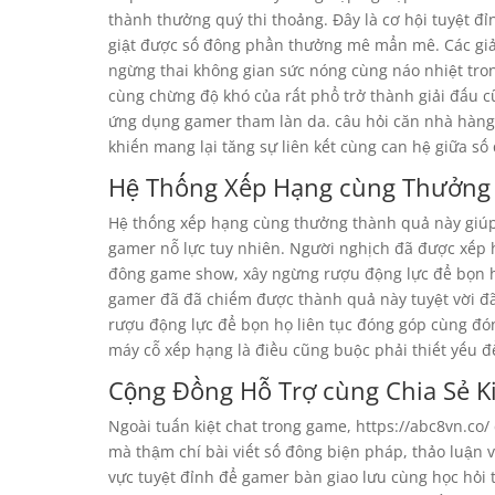
thành thưởng quý thi thoảng. Đây là cơ hội tuyệt đỉ
giật được số đông phần thưởng mê mẩn mê. Các giải
ngừng thai không gian sức nóng cùng náo nhiệt tr
cùng chừng độ khó của rất phổ trở thành giải đấu
ứng dụng gamer tham làn da. câu hỏi căn nhà hàng
khiến mang lại tăng sự liên kết cùng can hệ giữa s
Hệ Thống Xếp Hạng cùng Thưởng
Hệ thống xếp hạng cùng thưởng thành quả này giúp l
gamer nỗ lực tuy nhiên. Người nghịch đã được xếp 
đông game show, xây ngừng rượu động lực để bọn h
gamer đã đã chiếm được thành quả này tuyệt vời đã
rượu động lực để bọn họ liên tục đóng góp cùng đó
máy cỗ xếp hạng là điều cũng buộc phải thiết yếu 
Cộng Đồng Hỗ Trợ cùng Chia Sẻ 
Ngoài tuấn kiệt chat trong game, https://abc8vn.co
mà thậm chí bài viết số đông biện pháp, thảo luận 
vực tuyệt đỉnh để gamer bàn giao lưu cùng học hỏi