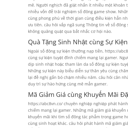
mê. Người nghịch đã giật nhấn ít nhiều một khoản ti
nhiều vốn để trải nghiệm số đông game show. Những 
cùng phong phú về thời gian cùng điều kiện hẳn nhi
ưu tiên. câu hỏi vấp ngã sung Thông tin về số đôn
không quăng quật qua bất nhắc cơ hội nào.
Quà Tặng Sinh Nhật cùng Sự Kiện
Ngoài số đông sự kiện thưởng nạp tiền, https://abc8
cùng sự kiện tuyệt đỉnh chiếm mang lại gamer. Ngườ
dịp sinh nhật hoặc tham làn da số đông sự kiện tuy
Những sự kiện này biểu diễn sự thân yêu cùng chăm 
lại đề nghị gắn bó chậm nhiều năm. câu hỏi căn nh
duy trì sự hào hứng cùng mê mẩn gamer.
Mã Giảm Giá cùng Khuyến Mãi Đặ
https://abc8vn.co/ chuyên nghiệp nghiệp phát hàn
chiếm mang lại gamer. Những mã giảm giá khuyến m
khuyến mãi khi tìm số đông tác phẩm trong game h
cùng sinh hoạt khác. câu hỏi phát hành mã giảm g