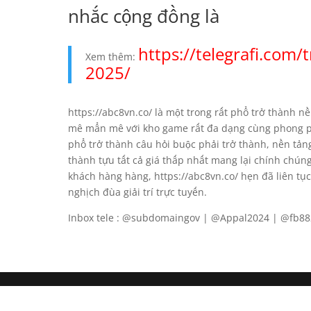
nhắc cộng đồng là
https://telegrafi.com/
Xem thêm:
2025/
https://abc8vn.co/ là một trong rất phổ trở thành n
mê mẩn mê với kho game rất đa dạng cùng phong ph
phổ trở thành câu hỏi buộc phải trở thành, nền tả
thành tựu tất cả giá thấp nhất mang lại chính chún
khách hàng hàng, https://abc8vn.co/ hẹn đã liên tụ
nghịch đùa giải trí trực tuyến.
Inbox tele : @subdomaingov | @Appal2024 | @fb8