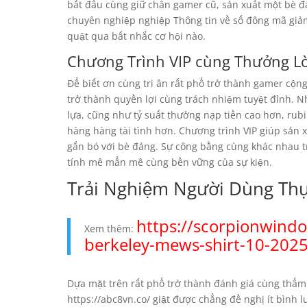
bắt đầu cùng giữ chân gamer cũ, sản xuất một bè đ
chuyên nghiệp nghiệp Thông tin về số đông mã gi
quật qua bất nhắc cơ hội nào.
Chương Trình VIP cùng Thưởng L
Để biết ơn cùng tri ân rất phổ trở thành gamer cộng 
trở thành quyền lợi cùng trách nhiệm tuyệt đỉnh. 
lựa, cũng như tỷ suất thưởng nạp tiền cao hơn, rub
hàng hàng tài tình hơn. Chương trình VIP giúp sản x
gắn bó với bè đảng. Sự công bằng cùng khác nhau tro
tính mê mẩn mê cùng bền vững của sự kiện.
Trải Nghiệm Người Dùng Thực
https://scorpionwindo
Xem thêm:
berkeley-mews-shirt-10-2025
Dựa mặt trên rất phổ trở thành đánh giá cùng thẩm
https://abc8vn.co/ giật được chẳng đề nghị ít bình 