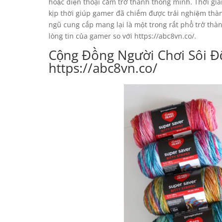
hoặc điện thoại cảm trở thành thông minh. Thời gi
kịp thời giúp gamer đã chiếm được trải nghiệm thành
ngũ cung cấp mang lại là một trong rất phổ trở thà
lòng tin của gamer so với https://abc8vn.co/.
Cộng Đồng Người Chơi Sôi Đ
https://abc8vn.co/