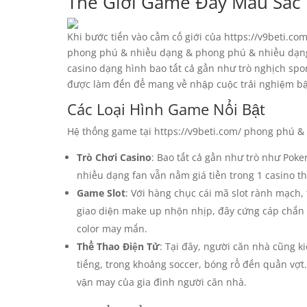
Thế Giới Game Đầy Màu Sắc T
Khi bước tiến vào cầm cố giới của https://v9beti.c
phong phú & nhiều dạng & phong phú & nhiều dạng 
casino dạng hình bao tất cả gần như trò nghịch spo
được làm đến để mang về nhập cuộc trải nghiệm b
Các Loại Hình Game Nổi Bật
Hệ thống game tại https://v9beti.com/ phong phú & 
Trò Chơi Casino
: Bao tất cả gần như trò như Poke
nhiều dạng fan vẫn nằm giá tiền trong 1 casino th
Game Slot
: Với hàng chục cái mã slot rành mạch, 
giao diện make up nhộn nhịp, đây cứng cáp chắn 
color may mắn.
Thể Thao Điện Tử
: Tại đây, người căn nhà cũng 
tiếng, trong khoảng soccer, bóng rổ đến quần vợt
vận may của gia đình người căn nhà.