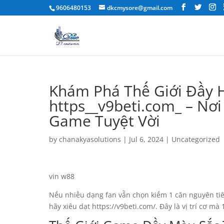
9606480153
dkcmysore@gmail.com
Khám Phá Thế Giới Đầy 
https__v9beti.com_ – Nơ
Game Tuyệt Vời
by
chanakyasolutions
|
Jul 6, 2024
|
Uncategorized
vin w88
Nếu nhiều dạng fan vẫn chọn kiếm 1 căn nguyên ti
hãy xiêu dạt https://v9beti.com/. Đây là vị trí cơ mà