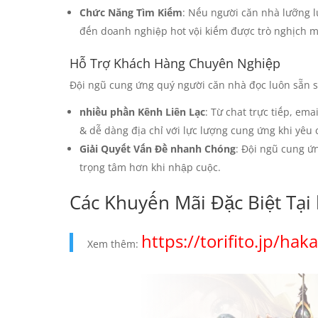
Chức Năng Tìm Kiếm
: Nếu người căn nhà lưỡng l
đến doanh nghiệp hot vội kiếm được trò nghịch 
Hỗ Trợ Khách Hàng Chuyên Nghiệp
Đội ngũ cung ứng quý người căn nhà đọc luôn sẵn s
nhiều phần Kênh Liên Lạc
: Từ chat trực tiếp, ema
& dễ dàng địa chỉ với lực lượng cung ứng khi yêu 
Giải Quyết Vấn Đề nhanh Chóng
: Đội ngũ cung ứ
trọng tâm hơn khi nhập cuộc.
Các Khuyến Mãi Đặc Biệt Tại 
https://torifito.jp/ha
Xem thêm: