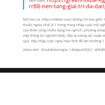
Xem thêm:
rr88-nen-tang-giai-tri-da-dan
Nói tóm lại, https://v9beti.com/ không chỉ bao gồm 
thuần ngoại nhái là 1 trong trong nhập cuộc trải n
của khôn cùng nhiều dạng trò nghịch, phương pháp
mật thông tin nghiêm khắc, đây là tương tác tuyệt 
quả. Hãy nhập cuộc ngay hiện thời để tận thưởng 1 
Inbox tele : @subdomaingov | @Appal2024 | @fb8