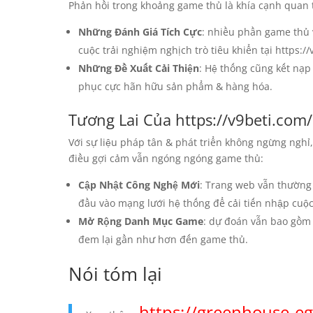
Phản hồi trong khoảng game thủ là khía cạnh quan t
Những Đánh Giá Tích Cực
: nhiều phần game thủ 
cuộc trải nghiệm nghịch trò tiêu khiển tại https:
Những Đề Xuất Cải Thiện
: Hệ thống cũng kết nạp
phục cực hãn hữu sản phẩm & hàng hóa.
Tương Lai Của https://v9beti.com/
Với sự liệu pháp tân & phát triển không ngừng nghỉ
điều gợi cảm vẫn ngóng ngóng game thủ:
Cập Nhật Công Nghệ Mới
: Trang web vẫn thường 
đầu vào mạng lưới hệ thống để cải tiến nhập cuộc
Mở Rộng Danh Mục Game
: dự đoán vẫn bao gồm
đem lại gần như hơn đến game thủ.
Nói tóm lại
https://greenhouse-e