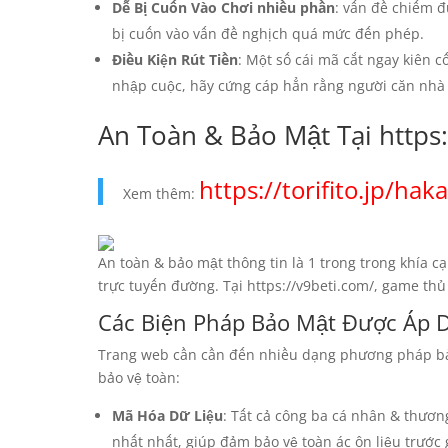
Dễ Bị Cuốn Vào Chơi nhiều phần
: vấn đề chiếm đ
bị cuốn vào vấn đề nghịch quá mức đến phép.
Điều Kiện Rút Tiền
: Một số cái mã cắt ngay kiên c
nhập cuộc, hãy cứng cáp hẳn rằng người căn nhà
An Toàn & Bảo Mật Tại https
https://torifito.jp/ha
Xem thêm:
An toàn & bảo mật thông tin là 1 trong trong khía 
trực tuyến đường. Tại https://v9beti.com/, game thủ
Các Biện Pháp Bảo Mật Được Áp 
Trang web cần cần đến nhiều dạng phương pháp 
bảo vệ toàn:
Mã Hóa Dữ Liệu
: Tất cả công ba cá nhân & thươ
nhất nhất, giúp đảm bảo vệ toàn ác ôn liệu trước