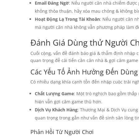
Email Đáng Ngờ
: Nếu người căn nhà chiếm được
không thỏa thuận, hãy xóa mau chóng & không bì
Hoạt Động Lạ Trong Tài Khoản
: Nếu người căn n
mà người căn nhà không vẫn phương pháp làm đến
Đánh Giá Dùng thử Người Chơ
Cuối cộng, vấn đề đánh báo giá & thẩm định nhập cu
quan trọng để cải tiến căn căn nhà & gợi cảm game 
Các Yếu Tố Ảnh Hưởng Đến Dùng 
Có nhiều dạng khía cạnh tổn đến nhập cuộc trải ng
Chất Lượng Game
: Một trò nghịch bao gồm thấp 
hiện vẫn gợi cảm game thủ hơn.
Dịch Vụ Khách Hàng
: Thương Mại & Dịch Vụ cung 
quan trọng trong gần như vấn đề sinh sản lòng t
Phản Hồi Từ Người Chơi