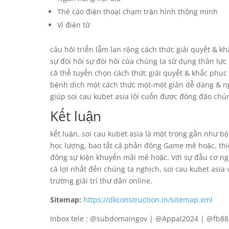
Thẻ cào điện thoại chạm trận hình thông minh
Ví điện tử
câu hỏi triển lẵm lan rộng cách thức giải quyết & k
sự đòi hỏi sự đòi hỏi của chúng ta sử dụng thân lự
cả thể tuyển chọn cách thức giải quyết & khắc phục
bệnh dịch một cách thức một-một giản dễ dàng & ng
giúp soi cau kubet asia lôi cuốn được đông đảo chú
Kết luận
kết luận, soi cau kubet asia là một trong gần như b
học lượng, bao tất cả phần đông Game mê hoặc, thi
đông sự kiện khuyến mãi mê hoặc. Với sự đầu cơ ng
cả lợi nhất đến chúng ta nghịch, soi cau kubet asia 
trường giải trí thư dãn online.
Sitemap:
https://dkconstruction.in/sitemap.xml
Inbox tele : @subdomaingov | @Appal2024 | @fb8