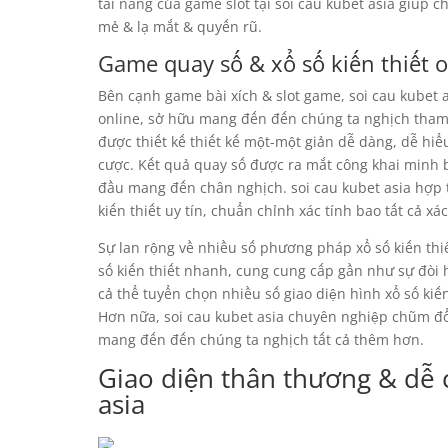
tài năng của game slot tại soi cau kubet asia giúp 
mẻ & lạ mắt & quyến rũ.
Game quay số & xổ số kiến thiết o
Bên cạnh game bài xích & slot game, soi cau kubet a
online, sở hữu mang đến đến chúng ta nghịch tham 
được thiết kế thiết kế một-một giản dễ dàng, dễ hi
cược. Kết quả quay số được ra mắt công khai minh b
đầu mang đến chân nghịch. soi cau kubet asia hợp t
kiến thiết uy tín, chuẩn chỉnh xác tính bao tất cả 
Sự lan rộng về nhiều số phương pháp xổ số kiến thiế
số kiến thiết nhanh, cung cung cấp gần như sự đòi 
cả thể tuyển chọn nhiều số giao diện hình xổ số kiế
Hơn nữa, soi cau kubet asia chuyên nghiệp chũm đổi
mang đến đến chúng ta nghịch tất cả thêm hơn.
Giao diện thân thương & dễ c
asia