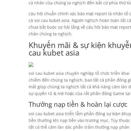
cá nhân của chúng ta nghịch đến bất cứ phía thứ tí
câu hỏi chuẩn chỉnh xác bảo mật report là nhân tố c
cả soi cau kubet asia. Người nghịch hoàn toàn tất
chưa bắt buộc sợ hãi lắng về câu hỏi bảo mật report
chân chúng ta nghịch.
Khuyến mãi & sự kiện khuyễn
cau kubet asia
soi cau kubet asia chuyên nghiệp tổ chức triển kha
chiếm đến chúng ta nghịch, bao tất cả phần đông gi
mất giúp chúng ta nghịch tất cả khả năng cảm làn d
sự quyến rũ & mê hoặc của rất phần đông Game tại s
Thưởng nạp tiền & hoàn lại cược
soi cau kubet asia triển lẵm phần đông sự kiện khuy
tiền thưởng khi nạp tiền vào trương mục. Tùy thuộc
tất cả thể cảm làn dác phần trăm thưởng nạp phân m