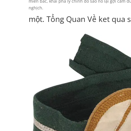
mien bac, khai phá lý chính do sao nó lại gợi cảm 
nghịch.
một. Tổng Quan Về ket qua s