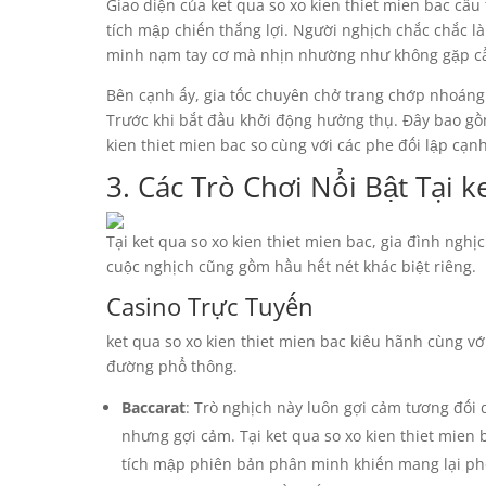
Giao diện của ket qua so xo kien thiet mien bac cấu
tích mập chiến thắng lợi. Người nghịch chắc chắc là
minh nạm tay cơ mà nhịn nhường như không gặp cần
Bên cạnh ấy, gia tốc chuyên chở trang chớp nhoáng
Trước khi bắt đầu khởi động hưởng thụ. Đây bao gồm 
kien thiet mien bac so cùng với các phe đối lập cạnh
3. Các Trò Chơi Nổi Bật Tại k
Tại ket qua so xo kien thiet mien bac, gia đình ngh
cuộc nghịch cũng gồm hầu hết nét khác biệt riêng.
Casino Trực Tuyến
ket qua so xo kien thiet mien bac kiêu hãnh cùng v
đường phổ thông.
Baccarat
: Trò nghịch này luôn gợi cảm tương đối 
nhưng gợi cảm. Tại ket qua so xo kien thiet mien
tích mập phiên bản phân minh khiến mang lại ph