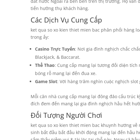
đất nước Ngoài ra bên bên trên thị trường. Họ vẫn 
tiến hưởng thụ khách hàng.
Các Dịch Vụ Cung Cấp
ket qua so xo kien thiet mien bac phân phối hàng lo
trong ấy:
Casino Trực Tuyến
: Nơi gia đình nghịch chắc chắ
Blackjack, & Baccarat.
Thể Thao
: Cung cấp mang lại tương đối diện tích
bóng rổ mang lại đến đua xe.
Game Slot
: Với hàng trăm nghìn cuộc nghịch slot 
Mỗi căn nhà cung cấp mang lại đông đảo cấu trúc 
đích đem đến mang lại gia đình nghịch hầu hết hưở
Đối Tượng Người Chơi
ket qua so xo kien thiet mien bac khuynh hướng về 
sinh bắt đầu bắt đầu khởi động mang lại đến hầu h
sắm thấy niềm vui & tài lộc tại chỗ này. Ngay cả h