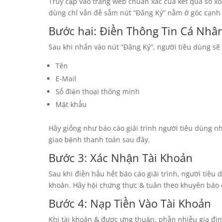
Truy cập vào trang web chuẩn xác của ket qua so xo 
dùng chỉ vấn đề sắm nút “Đăng Ký” nằm ở góc cạnh
Bước hai: Điền Thông Tin Cá Nhâ
Sau khi nhấn vào nút “Đăng Ký”, người tiêu dùng sẽ
Tên
E-Mail
Số điện thoại thông minh
Mật khẩu
Hãy giống như báo cáo giải trình người tiêu dùng nh
giao bệnh thanh toán sau đây.
Bước 3: Xác Nhận Tài Khoản
Sau khi điền hầu hết báo cáo giải trình, người tiêu
khoản. Hãy hội chứng thực & tuân theo khuyên bảo 
Bước 4: Nạp Tiền Vào Tài Khoản
Khi tài khoản & được ưng thuận, phần nhiều gia đìn