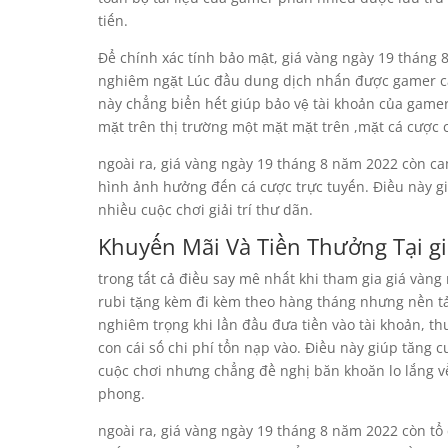
tiến.
Để chính xác tính bảo mật, giá vàng ngày 19 tháng
nghiêm ngặt Lúc đầu dung dịch nhấn được gamer cầ
này chẳng biển hết giúp bảo vệ tài khoản của gamer
mặt trên thị trường một mặt mặt trên ,mặt cá cược 
ngoài ra, giá vàng ngày 19 tháng 8 năm 2022 còn c
hình ảnh hưởng đến cá cược trực tuyến. Điều này g
nhiều cuộc chơi giải trí thư dãn.
Khuyến Mãi Và Tiền Thưởng Tại g
trong tất cả điều say mê nhất khi tham gia giá vàn
rubi tặng kèm đi kèm theo hàng tháng nhưng nền t
nghiêm trọng khi lần đầu đưa tiền vào tài khoản, t
con cái số chi phí tổn nạp vào. Điều này giúp tăng 
cuộc chơi nhưng chẳng đề nghị băn khoăn lo lắng về
phong.
ngoài ra, giá vàng ngày 19 tháng 8 năm 2022 còn t