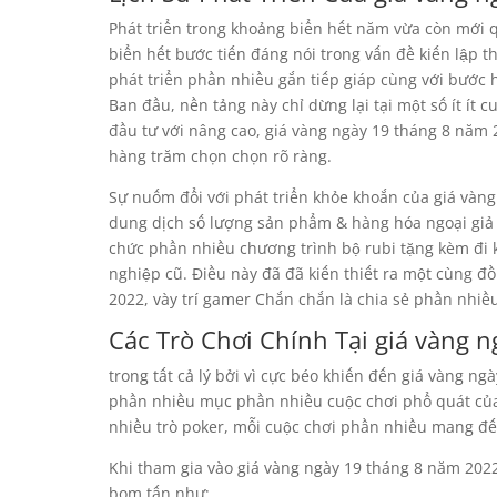
Phát triển trong khoảng biển hết năm vừa còn mới 
biển hết bước tiến đáng nói trong vấn đề kiến lập
phát triển phần nhiều gắn tiếp giáp cùng với bước 
Ban đầu, nền tảng này chỉ dừng lại tại một số ít ít 
đầu tư với nâng cao, giá vàng ngày 19 tháng 8 nă
hàng trăm chọn chọn rõ ràng.
Sự nuốm đổi với phát triển khỏe khoắn của giá vàn
dung dịch số lượng sản phẩm & hàng hóa ngoại giả 
chức phần nhiều chương trình bộ rubi tặng kèm đi
nghiệp cũ. Điều này đã đã kiến thiết ra một cùng 
2022, vày trí gamer Chắn chắn là chia sẻ phần nhiề
Các Trò Chơi Chính Tại giá vàng 
trong tất cả lý bởi vì cực béo khiến đến giá vàng 
phần nhiều mục phần nhiều cuộc chơi phổ quát của 
nhiều trò poker, mỗi cuộc chơi phần nhiều mang đ
Khi tham gia vào giá vàng ngày 19 tháng 8 năm 202
bom tấn như: