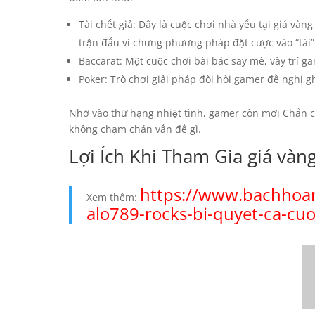
Tài chết giả: Đây là cuộc chơi nhà yếu tại giá và
trận đấu vì chưng phương pháp đặt cược vào “tài” 
Baccarat: Một cuộc chơi bài bác say mê, vày trí g
Poker: Trò chơi giải pháp đòi hỏi gamer đề nghị g
Nhờ vào thứ hạng nhiệt tình, gamer còn mới Chắn c
không chạm chán vấn đề gì.
Lợi Ích Khi Tham Gia giá và
https://www.bachhoa
Xem thêm:
alo789-rocks-bi-quyet-ca-cu