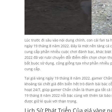
Lúc trước đi sâu vào nội dung chính, con cái fan ta
ngày 19 tháng 8 năm 2022. Đây là một nền tảng cá 
cung cấp phần nhiều cuộc chơi đánh bạc, khác biệt đ
2022 đã vội rubi chuyển đổi điểm đến chọn chọn th
bắt buộc sử dụng, cũng giống tựa như phần nhiều 
cung cấp.
Tại giá vàng ngày 19 tháng 8 năm 2022, gamer Chắn 
khoảng tài chết giả đến biển hết trò đánh bài bác c
hoạt 24/7, giúp gamer Chắn chắn là tham gia tất cả 
19 tháng 8 năm 2022 nổi bậc cùng với thiên tài bảo
được giữ kì quái với thận trọng.
Lịch Sử Phát Triển Của giá vàng 