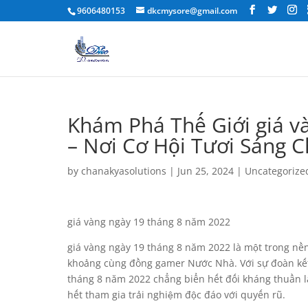
9606480153
dkcmysore@gmail.com
Khám Phá Thế Giới giá v
– Nơi Cơ Hội Tươi Sáng 
by
chanakyasolutions
|
Jun 25, 2024
|
Uncategorize
giá vàng ngày 19 tháng 8 năm 2022
giá vàng ngày 19 tháng 8 năm 2022 là một trong nền
khoảng cùng đồng gamer Nước Nhà. Với sự đoàn kết g
tháng 8 năm 2022 chẳng biển hết đối kháng thuần l
hết tham gia trải nghiệm độc đáo với quyến rũ.