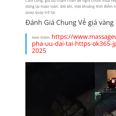
Cuối cùng, giả dụ chạm chán đề nghị chuỗi thua tiế
dừng lại hoàn toàn. Đôi khi, một khoảng thời điểm
quay quay trở lại.
Đánh Giá Chung Về giá vàng
https://www.massagev
Xem thêm:
pha-uu-dai-tai-https-ok365
2025