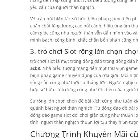
mang đến sắp cũng như. Nhà biểu tượng cũng liên 
yêu cầu của người thân nghịch.
Với câu hỏi hiệp tác sở hữu biện pháp game tiên p
chắn chất lỏng lượng cao bối cảnh, hiệu ứng âm th
cảm giác cũng như người thân vẫn dấn mình vào v
minh bạch, công bình, chắc chắn bổn phận cũng như
3. trò chơi Slot rộng lớn chọn ch
trò chơi slot là một trong đông đảo trong đông đảo
acb8
. Nhà biểu tượng mang đến một thư viện game 
biện pháp game chuyên dụng của rứa giới. Mỗi hiện
sống cồn cũng như thời cơ thắng lớn. Người nghịc
hợp sở hữu sở trường cũng như Chi tiêu của người 
Sự rộng lớn chọn chọn đề bài xích cũng như tuấn ki
quánh biệt người thân nghịch. Từ đông đảo đề bài x
đông đảo game slot đối chọi giản cũng như thuận lợ
tính, người thân nghịch thuận lợi tậu thấy hiện tượ
Chương Trình Khuyến Mãi cũ