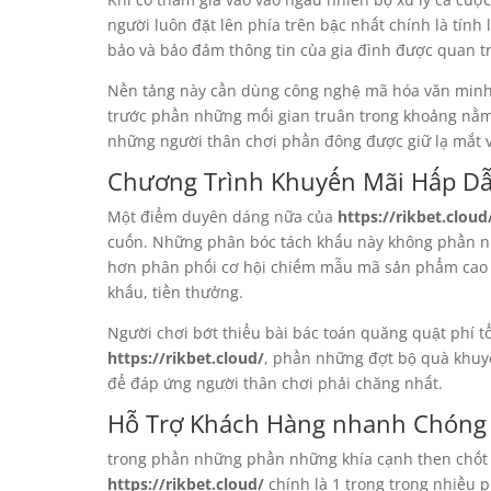
người luôn đặt lên phía trên bậc nhất chính là tín
bảo và bảo đảm thông tin của gia đình được quan t
Nền tảng này cần dùng công nghệ mã hóa văn minh
trước phần những mối gian truân trong khoảng nằm t
những người thân chơi phần đông được giữ lạ mắt 
Chương Trình Khuyến Mãi Hấp D
Một điểm duyên dáng nữa của
https://rikbet.cloud
cuốn. Những phân bóc tách khấu này không phần nh
hơn phân phối cơ hội chiếm mẫu mã sản phẩm cao h
khấu, tiền thưởng.
Người chơi bớt thiểu bài bác toán quăng quật phí 
https://rikbet.cloud/
, phần những đợt bộ quà khuyế
để đáp ứng người thân chơi phải chăng nhất.
Hỗ Trợ Khách Hàng nhanh Chóng
trong phần những phần những khía cạnh then chốt 
https://rikbet.cloud/
chính là 1 trong trong nhiều