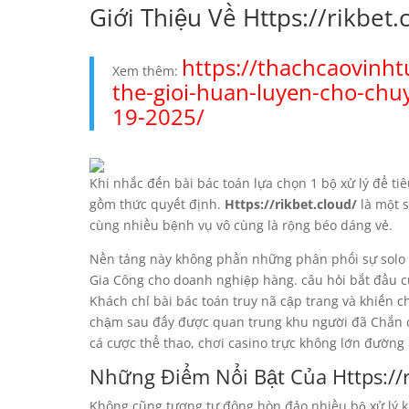
Giới Thiệu Về Https://rikbet.
https://thachcaovinh
Xem thêm:
the-gioi-huan-luyen-cho-chu
19-2025/
Khi nhắc đến bài bác toán lựa chọn 1 bộ xử lý để t
gồm thức quyết định.
Https://rikbet.cloud/
là một s
cùng nhiều bệnh vụ vô cùng là rộng béo dáng vẻ.
Nền tảng này không phần những phân phối sự solo t
Gia Công cho doanh nghiệp hàng. câu hỏi bắt đầu 
Khách chỉ bài bác toán truy nã cập trang và khiến cho
chậm sau đấy được quan trung khu người đã Chắn c
cá cược thể thao, chơi casino trực không lớn đườn
Những Điểm Nổi Bật Của Https://r
Không cũng tương tự đông hòn đảo nhiều bộ xử lý k