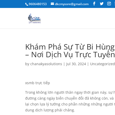
9606480153
dkcmysore@gmail.com
Khám Phá Sự Từ Bi Hùng 
– Nơi Dịch Vụ Trực Tuyế
by
chanakyasolutions
|
Jul 30, 2024
|
Uncategorized
xsmb trực tiếp
Trong không lớn người thân ngay thời gian này, sự
đường càng ngày biến chuyển đổi đã không còn, và
lại chọn lựa lý tưởng cho phần những những người 
dung dịch lượng phải chăng.