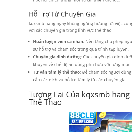
Hỗ Trợ Từ Chuyên Gia
kqxsmb hang ngay không ngừng hướng tới việc cung
với các chuyên gia trong lĩnh vực thể thao:
Huấn luyện viên cá nhân
: Nền tảng cho phép ngư
sự hỗ trợ và chăm sóc trong quá trình tập luyện.
Chuyên gia dinh dưỡng
: Các chuyên gia dinh dư
khuyên về chế độ ăn uống phù hợp với từng môn 
Tư vấn tâm lý thể thao
: Để chăm sóc người dùng
cấp các dịch vụ hỗ trợ tâm lý từ các chuyên gia.
Tương Lai Của kqxsmb hang
Thể Thao