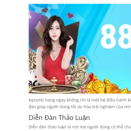
kqxsmb hang ngay không chỉ là một hệ điều hành kế
đáo giúp người dùng tối ưu hóa trải nghiệm của mì
Diễn Đàn Thảo Luận
Diễn đàn thảo luận là nơi mà người dùng có thể chia