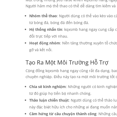
Người hâm mộ thể thao có thể dễ dàng tìm kiếm và 
Nhóm thể thao
: Người dùng có thể vào kèo vào 
từ bóng đá, bóng đá đến bóng đá.
Hệ thống nhắn tin
: kqxsmb hang ngay cung cấp c
đổi trực tiếp với nhau.
Hoạt động nhóm
: Nền tảng thường xuyên tổ chứ
gỡ và kết nối.
Tạo Ra Một Môi Trường Hỗ Trợ
Cộng đồng kqxsmb hang ngay cũng rất đa dạng, ba
chuyên nghiệp. Điều này tạo ra một môi trường tốt c
Chia sẻ kinh nghiệm
: Những người có kinh nghiệ
từ đó giúp họ tiến bộ nhanh chóng.
Thảo luận chiến thuật
: Người dùng có thể thảo l
này đặc biệt hữu ích cho những ai đang muốn nân
Cảm hứng từ câu chuyện thành công
: Những câu