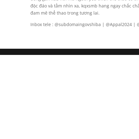
độc đáo và tầm nhìn xa, kqxsmb hang ngay chắc chắ
đam mê thể thao trong tương lai.
Inbox tele : @subdomaingovshiba | @Appal2024 |