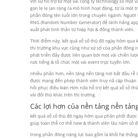
Với sự hỗ trợ từ một vài công ty technology số một 
gọn lẹ lẹ lan rộng ra mô hình hoạt động, từ là một 
phần đông tên tuổi lớn trong chuyên ngành. Người 
RNG (Random Number Generator) để lành hãng apple
xuất phát tinh thần từ hiệp hội & đồng thành viên.
Thời điểm này, kết quả xổ số thủ đô ngày hôm qua k
thị trường khu vực cũng như xứ sở của phần đông nụ
phát triển đấy được liên quan bởi một vài chiến lượ
nức tiếng & tổ chức một vài event trực tuyến lớn.
nhiều phần hơn, nền tảng nền tảng nơi bắt đầu rễ 
được mang đến phép thành viên truy nã cập thuận l
hồi phục điều kiện Hơn nữa hỗ trợ kết quả xổ số t
vài đối thủ khác trên thị trường.
Các lợi hơn của nền tảng nền tảng
kết quả xổ số thủ đô ngày hôm qua phân phối được
giúp toàn thể cơ thể new & thành viên lâu năm số đ
trong phần đông năng lực bao gồm là khối hệ thống 