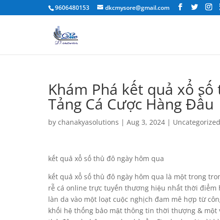
9606480153
dkcmysore@gmail.com
Khám Phá kết quả xổ số
Tảng Cá Cược Hàng Đầu
by
chanakyasolutions
|
Aug 3, 2024
|
Uncategorize
kết quả xổ số thủ đô ngày hôm qua
kết quả xổ số thủ đô ngày hôm qua là một trong tr
rễ cá online trực tuyến thương hiệu nhất thời điể
làn da vào một loạt cuộc nghịch đam mê hợp từ công
khối hệ thống bảo mật thông tin thời thượng & một 