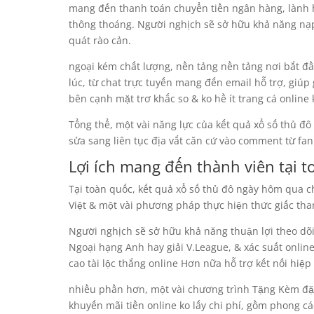
mang đến thanh toán chuyển tiền ngân hàng, lành h
thông thoáng. Người nghịch sẽ sở hữu khả năng nạp
quát rào cản.
ngoại kém chất lượng, nền tảng nền tảng nơi bắt đầ
lúc, từ chat trực tuyến mang đến email hỗ trợ, giúp 
bên cạnh mặt trơ khấc so & ko hề ít trang cá online
Tổng thể, một vài năng lực của kết quả xổ số thủ đ
sửa sang liên tục địa vắt căn cứ vào comment từ fa
Lợi ích mang đến thành viên tại 
Tại toàn quốc, kết quả xổ số thủ đô ngày hôm qua c
Việt & một vài phương pháp thực hiện thức giấc tha
Người nghịch sẽ sở hữu khả năng thuận lợi theo dõ
Ngoại hạng Anh hay giải V.League, & xác suất onlin
cao tài lộc thắng online Hơn nữa hỗ trợ kết nối hiệp
nhiều phần hơn, một vài chương trình Tặng Kèm đặ
khuyến mãi tiền online ko lấy chi phí, gồm phong c