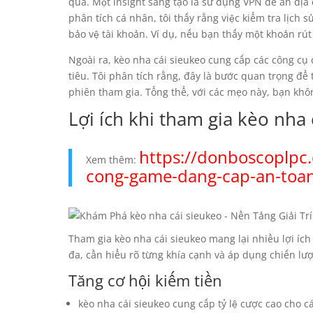
qua. Một insight sáng tạo là sử dụng VPN để ẩn địa 
phân tích cá nhân, tôi thấy rằng việc kiểm tra lịch s
bảo vệ tài khoản. Ví dụ, nếu bạn thấy một khoản rút 
Ngoài ra, kèo nha cái sieukeo cung cấp các công cụ 
tiêu. Tôi phân tích rằng, đây là bước quan trọng để
phiên tham gia. Tổng thể, với các mẹo này, bạn khô
Lợi ích khi tham gia kèo nha 
https://donboscoplpc
Xem thêm:
cong-game-dang-cap-an-toa
Tham gia kèo nha cái sieukeo mang lại nhiều lợi ích v
đa, cần hiểu rõ từng khía cạnh và áp dụng chiến lư
Tăng cơ hội kiếm tiền
kèo nha cái sieukeo cung cấp tỷ lệ cược cao cho c