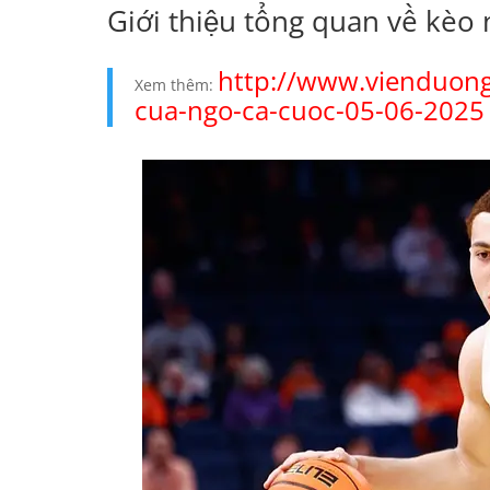
Giới thiệu tổng quan về kèo 
http://www.vienduong
Xem thêm:
cua-ngo-ca-cuoc-05-06-2025