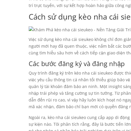
trí trực tuyến, với sự kết hợp hoàn hảo giữa công n
Cách sử dụng kèo nha cái si
Việc sử dụng kèo nha cái sieukeo không chỉ đơn giả
người mới hay đã quen thuộc, việc nắm bắt các bước
cùng tìm hiểu sâu hơn về cách tiếp cận giao diện t
Các bước đăng ký và đăng nhập
Quy trình đăng ký trên kèo nha cái sieukeo được thiế
việc yêu cầu thông tin cá nhân tối thiểu giúp bảo v
quản lý tài khoản đảm bảo an ninh. Một insight sáng
nhập trái phép và tăng cường sự tin tưởng. Từ phân
dẫn đến rủi ro cao, vì vậy hãy luôn kích hoạt nó nga
mã xác nhận, đảm bảo chỉ bạn mới có quyền đăng 
Ngoài ra, kèo nha cái sieukeo cung cấp app di độn
sự kiện nào. Tôi phân tích rằng, đây là bước tiến lớ
nó cho phép cá nhân hóa trải nghiệm dựa trên vị trí