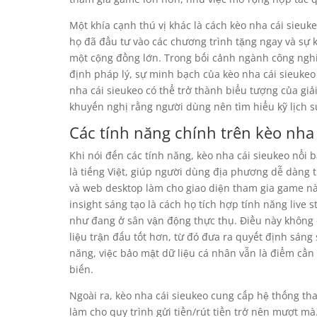
Một khía cạnh thú vị khác là cách kèo nha cái sieuke
họ đã đầu tư vào các chương trình tặng ngay và sự
một cộng đồng lớn. Trong bối cảnh ngành công nghiệ
định pháp lý, sự minh bạch của kèo nha cái sieukeo 
nha cái sieukeo có thể trở thành biểu tượng của giải 
khuyến nghị rằng người dùng nên tìm hiểu kỹ lịch sử
Các tính năng chính trên kèo nha 
Khi nói đến các tính năng, kèo nha cái sieukeo nổi
là tiếng Việt, giúp người dùng địa phương dễ dàng t
và web desktop làm cho giao diện tham gia game nà
insight sáng tạo là cách họ tích hợp tính năng live
như đang ở sân vận động thực thụ. Điều này không 
liệu trận đấu tốt hơn, từ đó đưa ra quyết định sáng
năng, việc bảo mật dữ liệu cá nhân vẫn là điểm cần 
biến.
Ngoài ra, kèo nha cái sieukeo cung cấp hệ thống th
làm cho quy trình gửi tiền/rút tiền trở nên mượt mà.