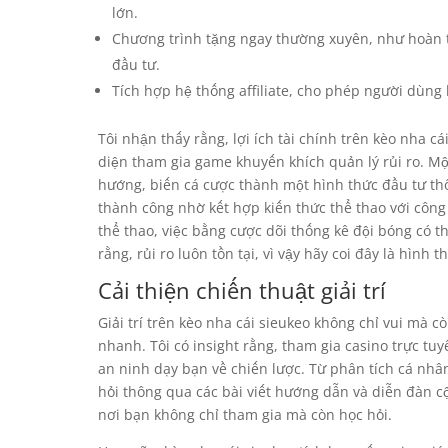
lớn.
Chương trình tặng ngay thường xuyên, như hoàn ti
đầu tư.
Tích hợp hệ thống affiliate, cho phép người dùng 
Tôi nhận thấy rằng, lợi ích tài chính trên kèo nha c
diện tham gia game khuyến khích quản lý rủi ro. Một
hướng, biến cá cược thành một hình thức đầu tư thô
thành công nhờ kết hợp kiến thức thể thao với công 
thể thao, việc bằng cược dõi thống kê đội bóng có t
rằng, rủi ro luôn tồn tại, vì vậy hãy coi đây là hình
Cải thiện chiến thuật giải trí
Giải trí trên kèo nha cái sieukeo không chỉ vui mà c
nhanh. Tôi có insight rằng, tham gia casino trực tu
an ninh dạy bạn về chiến lược. Từ phân tích cá nhâ
hỏi thông qua các bài viết hướng dẫn và diễn đàn c
nơi bạn không chỉ tham gia mà còn học hỏi.