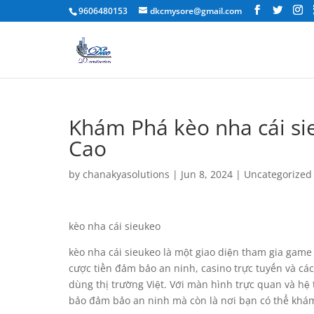
9606480153
dkcmysore@gmail.com
Khám Phá kèo nha cái sie
Cao
by
chanakyasolutions
|
Jun 8, 2024
|
Uncategorized
kèo nha cái sieukeo
kèo nha cái sieukeo là một giao diện tham gia game 
cược tiền đảm bảo an ninh, casino trực tuyến và cá
dùng thị trường Việt. Với màn hình trực quan và hệ 
bảo đảm bảo an ninh mà còn là nơi bạn có thể khám p