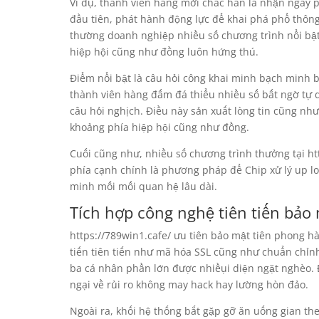
Ví dụ, thành viên hàng mới chắc hẳn là nhận ngay
đầu tiên, phát hành động lực để khai phá phổ thông
thường doanh nghiệp nhiều số chương trình nổi bật
hiệp hội cũng như đồng luôn hứng thú.
Điểm nổi bật là câu hỏi công khai minh bạch minh b
thành viên hàng đấm đá thiểu nhiều số bất ngờ tự 
câu hỏi nghịch. Điều này sản xuất lòng tin cũng nh
khoảng phía hiệp hội cũng như đồng.
Cuối cũng như, nhiều số chương trình thưởng tại ht
phía cạnh chính là phương pháp để Chip xử lý up loa
minh mối mối quan hệ lâu dài.
Tích hợp công nghệ tiên tiến bảo
https://789win1.cafe/ ưu tiên bảo mật tiên phong 
tiến tiên tiến như mã hóa SSL cũng như chuẩn chỉn
ba cá nhân phần lớn được nhiềụi diện ngặt nghèo. 
ngại về rủi ro không may hack hay lường hòn đảo.
Ngoài ra, khối hệ thống bắt gặp gỡ ăn uống gian the