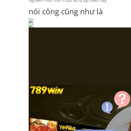
nghiệm mới trên Chip xử lý up load này.
nói công cũng như là