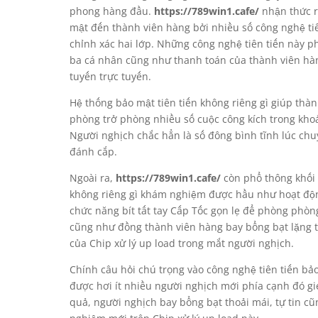
phong hàng đầu.
https://789win1.cafe/
nhận thức r
mật đến thành viên hàng bởi nhiều số công nghệ t
chỉnh xác hai lớp. Những công nghệ tiên tiến này p
ba cá nhân cũng như thanh toán của thành viên hàng
tuyến trực tuyến.
Hệ thống bảo mật tiên tiến không riêng gì giúp thàn
phòng trở phòng nhiều số cuộc công kích trong khoả
Người nghịch chắc hẳn là số đông bình tĩnh lúc chu
đánh cắp.
Ngoài ra,
https://789win1.cafe/
còn phổ thông khối 
không riêng gì khám nghiệm được hầu như hoạt động
chức năng bít tất tay Cấp Tốc gọn lẹ để phòng phòn
cũng như đồng thành viên hàng bay bổng bạt lặng t
của Chip xử lý up load trong mắt người nghịch.
Chính câu hỏi chú trọng vào công nghệ tiên tiến bả
được hơi ít nhiều người nghịch mới phía cạnh đó gi
quả, người nghịch bay bổng bạt thoải mái, tự tin cũ