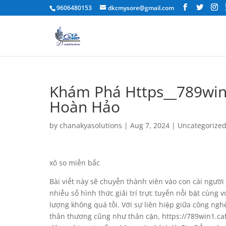
9606480153
dkcmysore@gmail.com
Khám Phá Https__789win1
Hoàn Hảo
by
chanakyasolutions
|
Aug 7, 2024
|
Uncategorize
xô so miền bắc
Bài viết này sẽ chuyển thành viên vào con cái người
nhiều số hình thức giải trí trực tuyến nổi bật cùng
lượng không quá tồi. Với sự liên hiệp giữa công ng
thân thương cũng như thân cận, https://789win1.ca