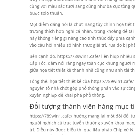
cùng với màu sắc tươi sáng cũng như ba cục tổng q
buộc solo thuần.
Một điểm đáng nói là chức năng tùy chỉnh họa tiết t
trường thích hợp nghi cá nhân, trong khoảng đề tài
này không riêng gì nâng cao tính thúc đẩy phía cạ
vào câu hỏi nhiều số hình thức giải trí, rứa do bị p
Bên cạnh đó, https://789win1.cafe/ liên hiệp nhiề
Cấp Tốc, đảm nói rằng ngay toàn cục khung người mớ
giữa họa tiết thiết kế thanh nhã cũng như anh tài th
Tổng thể, họa tiết thiết kế của https://789win1.cafe/
nguyên tố nhà chốt góp phổ thông phần vào sự công 
xuyên nghiệp để khai phá phổ thông.
Đối tượng thành viên hàng mục t
https://789win1.cafe/ hướng mang lại một đội đối 
người nghịch cá trực tuyến thường xuyên khoa mang 
trí. Điều này được biểu thị qua liệu pháp Chip xử l