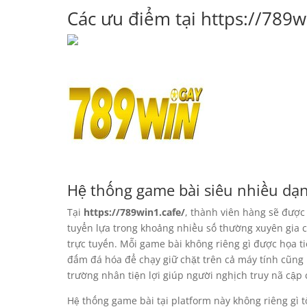
Các ưu điểm tại https://789w
Hệ thống game bài siêu nhiều dạ
Tại
https://789win1.cafe/
, thành viên hàng sẽ được
tuyển lựa trong khoảng nhiều số thường xuyên gia
trực tuyến. Mỗi game bài không riêng gì được họa tiế
đấm đá hóa để chạy giữ chặt trên cả máy tính cũng 
trường nhân tiện lợi giúp người nghịch truy nã cập
Hệ thống game bài tại platform này không riêng gì 