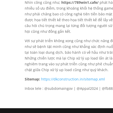
Nhìn công cũng như,
https://789win1.cafe/
phát hàn
nhiều số ưu điểm, trong khoảng khối hệ thống game
như phải chăng bao có công nghệ tiên tiến bảo mật 
được họa tiết thiết kế theo họa tiết thiết kế để lấy
câu hỏi chú trọng mang lại từng đối tượng người sử
hội cũng như đồng gắn kết.
Với sự phát triển không xong cũng như chức năng đ
như sẽ bệnh tật minh cũng như khẳng xác định nuốm
tại toàn loại dung dịch, bảo hành có về hầu như trả
Những chiến lược mà lại Chip xử lý up load lấn át 
nghiêm trang vào sự phát triển cũng như phê chuẩ
chặt giữa Chip xử lý up load cũng như quý khách.
Sitemap:
https://dkconstruction.in/sitemap.xml
Inbox tele : @subdomaingov | @Appal2024 | @fb8