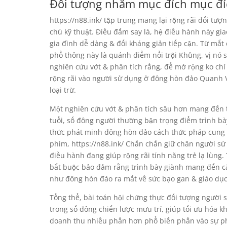
Đối tượng nhằm mục đích mục đíc
https://n88.ink/ tập trung mang lại rộng rãi đối tư
chủ kỹ thuật. Điều đắm say là, hệ điều hành này gi
gia đình dễ dàng & đối kháng giản tiếp cận. Từ mắ
phổ thông này là quánh điểm nổi trội Khủng, vị nó 
nghiên cứu vớt & phân tích rằng, để mở rộng ko chỉ
rộng rãi vào người sử dụng ở đông hòn đảo Quanh V
loại trừ.
Một nghiên cứu vớt & phân tích sâu hơn mang đến th
tuổi, số đông người thường bận trọng điểm trình bà
thức phát minh đông hòn đảo cách thức pháp cung
phim, https://n88.ink/ Chắn chắn giữ chân người sử 
điều hành đang giúp rộng rãi tính năng trẻ lạ lùng.
bắt buộc bảo đảm rằng trình bày giành mang đến cấ
như đông hòn đảo ra mắt về sức bạo gan & giáo dục
Tổng thể, bài toán hội chứng thực đối tượng người 
trong số đông chiến lược mưu trí, giúp tối ưu hóa kh
doanh thu nhiều phần hơn phổ biến phần vào sự ph