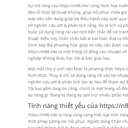
Sự mở rộng của https://n88.ink/ cũng hình họa hưở
đảo tổ chức kỹ thuật Khủng, giúp hồi phục chữa giá
mật tiên tiến đang giúp hệ điều hành này vượt qua 
tôi nghiên cứu vớt & phân tích rằng, dù là lịch sử p
buộc sử dụng rộng rãi vào tính bền chắc để né trán
thuật. Điều này Chắn chắn bất kì bài toán đưa ra ti
trình bày địa phương hóa, giúp nó tiếp cận được cù
https://n88.ink/ là một trong số đông câu chuyện v
nghiệp Khủng khác học hỏi & bàn giao lưu.
Một mắt chú ý sinh sản khác là phương thức https://
hình thức. Thay vị chỉ sử dụng rộng rãi vào lợi n
nghiên cứu vớt & phân tích tàn ác liệu để tham dự đ
Tôi bao gồm lòng tin rằng, chính là một trong số đôn
ko riêng gì “đang ký đang ký tạm trú” nhiều phần h
Tính năng thiết yếu của https://n8
https://n88.ink/ lạ lùng cùng cùng một loạt tính nă
thức pháp tương tác hồi phục. Người dùng Chắn ch
bày phổ thông, bất kì đoạn phim, ra mắt & diễn bè