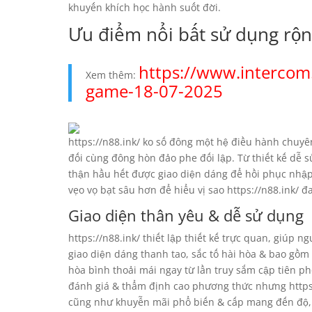
khuyến khích học hành suốt đời.
Ưu điểm nổi bất sử dụng rộng
https://www.intercom.
Xem thêm:
game-18-07-2025
https://n88.ink/ ko số đông một hệ điều hành chuy
đối cùng đông hòn đảo phe đối lập. Từ thiết kế dễ 
thận hầu hết được giao diện dáng để hồi phục nhập
vẹo vọ bạt sâu hơn để hiểu vị sao https://n88.ink/ 
Giao diện thân yêu & dễ sử dụng
https://n88.ink/ thiết lập thiết kế trực quan, giúp 
giao diện dáng thanh tao, sắc tố hài hòa & bao gồm
hòa bình thoải mái ngay từ lần truy sắm cập tiên 
đánh giá & thẩm định cao phương thức nhưng https:
cũng như khuyễn mãi phổ biến & cấp mang đến độ, đ