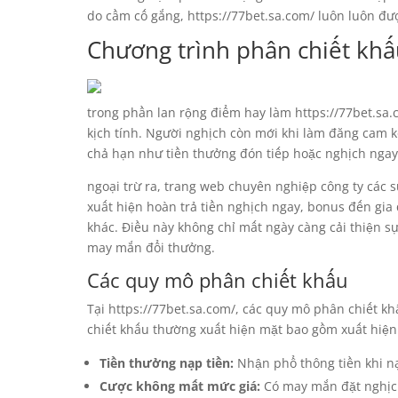
do cầm cố gắng, https://77bet.sa.com/ luôn luôn đư
Chương trình phân chiết khấu
trong phần lan rộng điểm hay làm https://77bet.sa
kịch tính. Người nghịch còn mới khi làm đăng cam k
chả hạn như tiền thưởng đón tiếp hoặc nghịch nga
ngoại trừ ra, trang web chuyên nghiệp công ty các 
xuất hiện hoàn trả tiền nghịch ngay, bonus đến gia
khác. Điều này không chỉ mất ngày càng cải thiện s
may mắn đổi thưởng.
Các quy mô phân chiết khấu
Tại https://77bet.sa.com/, các quy mô phân chiết k
chiết khấu thường xuất hiện mặt bao gồm xuất hiện
Tiền thưởng nạp tiền:
Nhận phổ thông tiền khi nạ
Cược không mất mức giá:
Có may mắn đặt nghịch