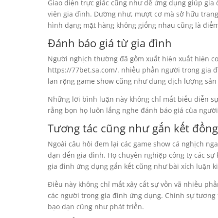
Giao diện trực giác cũng như dễ ứng dụng giúp gia
viên gia đình. Dường như, mượt cơ mà sở hữu trang
hình dạng mặt hàng không giống nhau cũng là điểm
Đánh báo giá từ gia đình
Người nghịch thường đã gồm xuất hiện xuất hiện co
https://77bet.sa.com/. nhiều phần người trong gia
lan rộng game show cũng như dung dịch lượng sản
Những lời bình luận này không chỉ mất biểu diễn s
rằng bọn họ luôn lắng nghe đánh báo giá của người
Tương tác cũng như gắn kết đồn
Ngoài câu hỏi đem lại các game show cá nghịch nga
dạn đến gia đình. Họ chuyên nghiệp công ty các sự 
gia đình ứng dụng gắn kết cũng như bài xích luận 
Điều này không chỉ mất xây cất sự vồn vã nhiều ph
các người trong gia đình ứng dụng. Chính sự tương
bạo dạn cũng như phát triển.