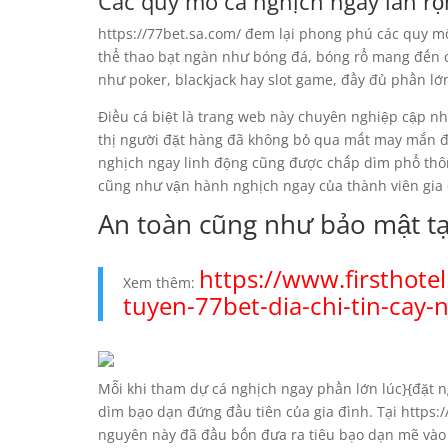
Các quy mô cá nghịch ngay lan rộ
https://77bet.sa.com/ đem lại phong phú các quy m
thể thao bạt ngàn như bóng đá, bóng rổ mang đến c
như poker, blackjack hay slot game, đầy đủ phần lớn
Điều cá biệt là trang web này chuyên nghiệp cập nhậ
thị người đặt hàng đã không bỏ qua mất may mắn đặ
nghịch ngay linh động cũng được chấp dìm phổ thô
cũng như vận hành nghịch ngay của thành viên gia 
An toàn cũng như bảo mật tạ
https://www.firsthote
Xem thêm:
tuyen-77bet-dia-chi-tin-cay-
Mỗi khi tham dự cá nghịch ngay phần lớn lúc}{đặt n
dìm bạo dạn đứng đầu tiên của gia đình. Tại https:
nguyên này đã đầu bốn đưa ra tiêu bạo dạn mẽ vào c