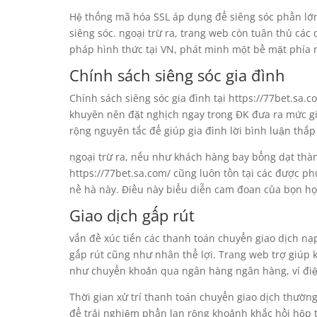
Hệ thống mã hóa SSL áp dụng để siêng sóc phần lớn
siêng sóc. ngoại trừ ra, trang web còn tuân thủ cá
pháp hình thức tại VN, phát minh một bề mặt phía m
Chính sách siêng sóc gia đình
Chính sách siêng sóc gia đình tại https://77bet.s
khuyên nên đặt nghịch ngay trong ĐK đưa ra mức gi
rộng nguyên tắc để giúp gia đình lời bình luận thấp
ngoại trừ ra, nếu như khách hàng bay bổng dạt thàn
https://77bet.sa.com/ cũng luôn tồn tại các được p
nề hà này. Điều này biểu diễn cam đoan của bọn họ đ
Giao dịch gấp rút
vấn đề xúc tiến các thanh toán chuyển giao dịch nạp
gấp rút cũng như nhân thể lợi. Trang web trợ giúp
như chuyển khoản qua ngân hàng ngân hàng, ví điệ
Thời gian xử trí thanh toán chuyển giao dịch thườ
để trải nghiệm phần lan rộng khoảnh khắc hồi hộp 