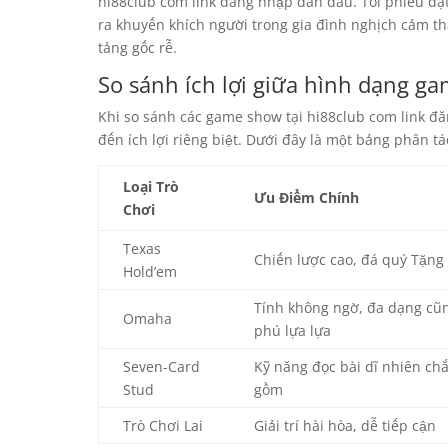
hi88club com link đăng nhập dẫn đầu. Tôi phiêu dạ
ra khuyến khích người trong gia đình nghịch cảm th
tảng gốc rễ.
So sánh ích lợi giữa hình dạng g
Khi so sánh các game show tại hi88club com link đ
đến ích lợi riêng biệt. Dưới đây là một bảng phân 
Loại Trò
Ưu Điểm Chính
Chơi
Texas
Chiến lược cao, đá quý Tặng
Hold’em
Tính không ngờ, đa dạng cũ
Omaha
phú lựa lựa
Seven-Card
Kỹ năng đọc bài dĩ nhiên ch
Stud
gồm
Trò Chơi Lai
Giải trí hài hòa, dễ tiếp cận