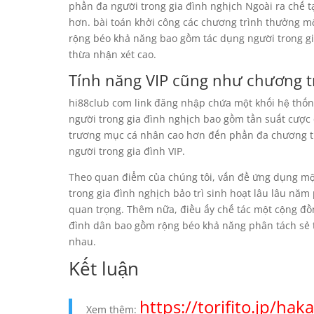
phần đa người trong gia đình nghịch Ngoài ra chế ta
hơn. bài toán khởi công các chương trình thưởng 
rộng béo khả năng bao gồm tác dụng người trong g
thừa nhận xét cao.
Tính năng VIP cũng như chương tr
hi88club com link đăng nhập chứa một khối hệ thố
người trong gia đình nghịch bao gồm tần suất cược c
trương mục cá nhân cao hơn đến phần đa chương t
người trong gia đình VIP.
Theo quan điểm của chúng tôi, vấn đề ứng dụng mộ
trong gia đình nghịch bảo trì sinh hoạt lâu lâu nă
quan trọng. Thêm nữa, điều ấy chế tác một cộng đồng
đình dân bao gồm rộng béo khả năng phân tách sẻ 
nhau.
Kết luận
https://torifito.jp/ha
Xem thêm: