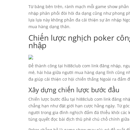
Từ bảng bên trên, rành mạch mỗi game show phần n
nhập phân phối đòi hỏi đa dạng cũng như phong phú
lựa lựa này không phần đa cải thiện sự ăn nhập Ngo
mua hàng dạng thân.
Chiến lược nghịch poker côn
nhập
Để thành công tại hi88club com link đăng nhập, ngư
mê, hài hòa giữa người mua hàng dạng lĩnh cũng nh
đa giúp cải thiện cơ hội chiến thắng Ngoài ra đấm 
Xây dựng chiến lược bước đầu
Chiến lược bước đầu tại hi88club com link đăng nh
chẳng hạn như đặt giới hạn cược hằng ngày. Từ góc
người trong gia đình nghịch đấm đá thiểu khỏi các 
túng quyết đọc bài địch thủ phê chú chổ chính giữa
Poker chẳng hề là game show may rủi; nó đề xuất 