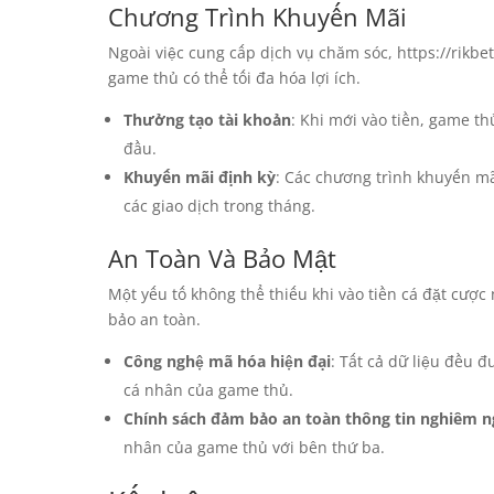
Chương Trình Khuyến Mãi
Ngoài việc cung cấp dịch vụ chăm sóc, https://rikbe
game thủ có thể tối đa hóa lợi ích.
Thưởng tạo tài khoản
: Khi mới vào tiền, game t
đầu.
Khuyến mãi định kỳ
: Các chương trình khuyến m
các giao dịch trong tháng.
An Toàn Và Bảo Mật
Một yếu tố không thể thiếu khi vào tiền cá đặt cượ
bảo an toàn.
Công nghệ mã hóa hiện đại
: Tất cả dữ liệu đều 
cá nhân của game thủ.
Chính sách đảm bảo an toàn thông tin nghiêm n
nhân của game thủ với bên thứ ba.