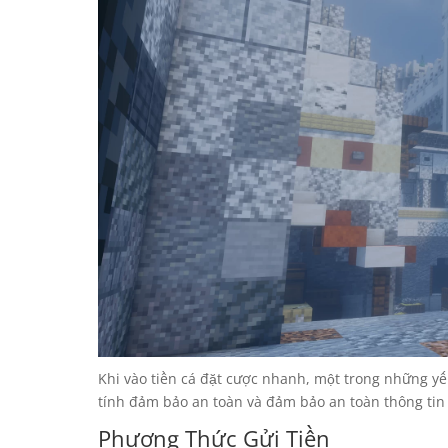
Khi vào tiền cá đặt cược nhanh, một trong những yế
tính đảm bảo an toàn và đảm bảo an toàn thông tin 
Phương Thức Gửi Tiền