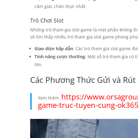
cảm giác chân thực nhất.
Trò Chơi Slot
Những trò tham gia slot game là một phần không thể t
sẽ tìm thấy nhiều trò tham gia slot game phong phú
Giao diện hấp dẫn
: Các trò tham gia slot game đư
Tính năng cược thưởng
: Một số trò tham gia có 
lớn.
Các Phương Thức Gửi và Rút T
https://www.orsagroup
Xem thêm:
game-truc-tuyen-cung-ok36