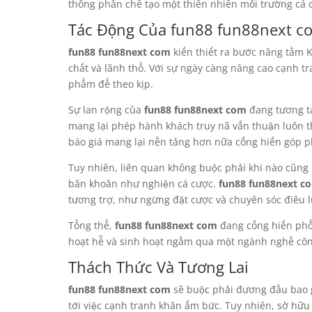
thông phần chế tạo một thiên nhiên môi trường cá
Tác Động Của fun88 fun88next c
fun88 fun88next com
kiến thiết ra bước nâng tầm 
chất và lãnh thổ. Với sự ngày càng nâng cao cạnh 
phẩm để theo kịp.
Sự lan rộng của
fun88 fun88next com
đang tương tá
mang lại phép hành khách truy nã vấn thuận luôn t
báo giá mang lại nền tảng hơn nữa cống hiến góp ph
Tuy nhiên, liên quan không buộc phải khi nào cũng 
băn khoăn như nghiện cá cược.
fun88 fun88next c
tương trợ, như ngừng đặt cược và chuyên sóc điêu 
Tổng thể,
fun88 fun88next com
đang cống hiến phổ
hoạt hễ và sinh hoạt ngầm qua một ngành nghề côn
Thách Thức Và Tương Lai
fun88 fun88next com
sẽ buộc phải đương đầu bao g
tới việc cạnh tranh khăn ấm bức. Tuy nhiên, sở hữu