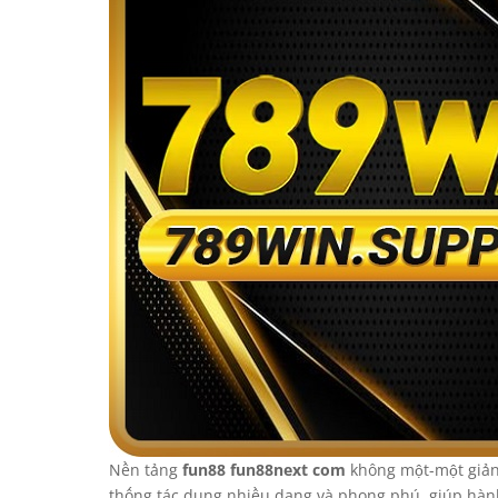
Nền tảng
fun88 fun88next com
không một-một giản
thống tác dụng nhiều dạng và phong phú, giúp hành