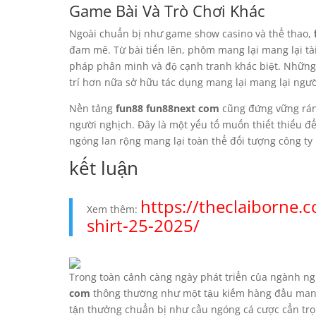
Game Bài Và Trò Chơi Khác
Ngoài chuẩn bị như game show casino và thể thao,
đam mê. Từ bài tiến lên, phỏm mang lại mang lại t
pháp phân minh và độ cạnh tranh khác biệt. Những
trí hơn nữa sở hữu tác dụng mang lại mang lại ngườ
Nền tảng
fun88 fun88next com
cũng đứng vững rán
người nghịch. Đây là một yếu tố muốn thiết thiếu để 
ngóng lan rộng mang lại toàn thể đối tượng công ty 
kết luận
https://theclaiborne.
Xem thêm:
shirt-25-2025/
Trong toàn cảnh càng ngày phát triển của ngành ng
com
thông thường như một tậu kiếm hàng đầu mang 
tận thưởng chuẩn bị như cầu ngóng cá cược cẩn trọ