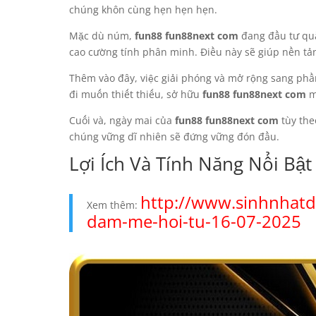
chúng khôn cùng hẹn hẹn hẹn.
Mặc dù núm,
fun88 fun88next com
đang đầu tư quă
cao cường tính phân minh. Điều này sẽ giúp nền tả
Thêm vào đây, việc giải phóng và mở rộng sang phầ
đi muốn thiết thiếu, sở hữu
fun88 fun88next com
m
Cuối và, ngày mai của
fun88 fun88next com
tùy the
chúng vững dĩ nhiên sẽ đứng vững đón đầu.
Lợi Ích Và Tính Năng Nổi Bậ
http://www.sinhnhat
Xem thêm:
dam-me-hoi-tu-16-07-2025