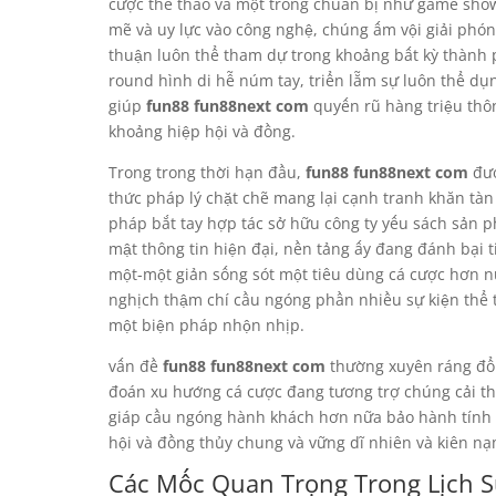
cược thể thao và một trong chuẩn bị như game show
mẽ và uy lực vào công nghệ, chúng ấm vội giải ph
thuận luôn thể tham dự trong khoảng bất kỳ thành 
round hình di hễ núm tay, triển lẵm sự luôn thể d
giúp
fun88 fun88next com
quyến rũ hàng triệu thôn
khoảng hiệp hội và đồng.
Trong trong thời hạn đầu,
fun88 fun88next com
đươ
thức pháp lý chặt chẽ mang lại cạnh tranh khăn tàn
pháp bắt tay hợp tác sở hữu công ty yếu sách sản
mật thông tin hiện đại, nền tảng ấy đang đánh bại t
một-một giản sống sót một tiêu dùng cá cược hơn nữ
nghịch thậm chí cầu ngóng phần nhiều sự kiện thể
một biện pháp nhộn nhịp.
vấn đề
fun88 fun88next com
thường xuyên ráng đổi
đoán xu hướng cá cược đang tương trợ chúng cải th
giáp cầu ngóng hành khách hơn nữa bảo hành tính c
hội và đồng thủy chung và vững dĩ nhiên và kiên nạ
Các Mốc Quan Trọng Trong Lịch 