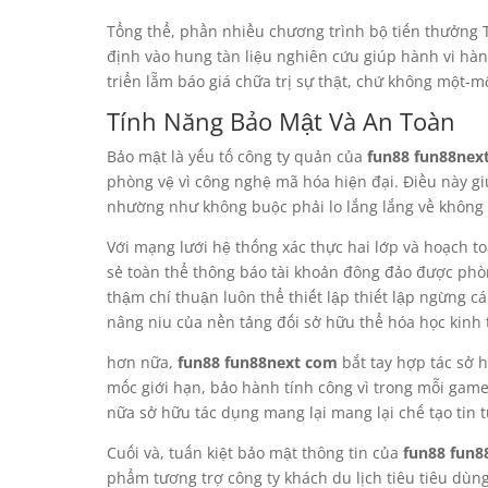
Tổng thể, phần nhiều chương trình bộ tiến thưởng 
định vào hung tàn liệu nghiên cứu giúp hành vi hà
triển lẵm báo giá chữa trị sự thật, chứ không một-
Tính Năng Bảo Mật Và An Toàn
Bảo mật là yếu tố công ty quản của
fun88 fun88nex
phòng vệ vì công nghệ mã hóa hiện đại. Điều này g
nhường như không buộc phải lo lắng lắng về không 
Với mạng lưới hệ thống xác thực hai lớp và hoạch t
sẻ toàn thể thông báo tài khoản đông đảo được phò
thậm chí thuận luôn thể thiết lập thiết lập ngừng c
nâng niu của nền tảng đối sở hữu thể hóa học kinh t
hơn nữa,
fun88 fun88next com
bắt tay hợp tác sở 
mốc giới hạn, bảo hành tính công vì trong mỗi game
nữa sở hữu tác dụng mang lại mang lại chế tạo tin
Cuối và, tuấn kiệt bảo mật thông tin của
fun88 fun8
phẩm tương trợ công ty khách du lịch tiêu tiêu dùn