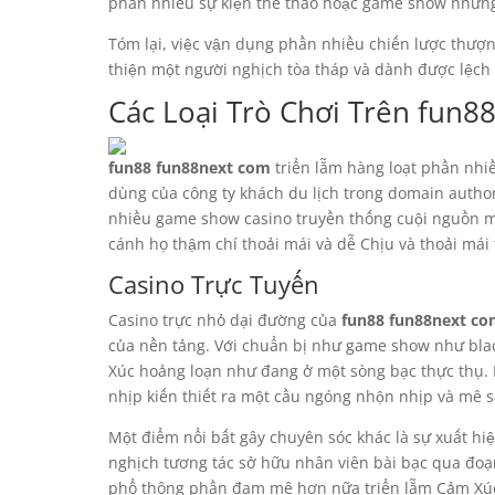
phần nhiều sự kiện thể thao hoặc game show nhưn
Tóm lại, việc vận dụng phần nhiều chiến lược thượn
thiện một người nghịch tòa tháp và dành được lệch
Các Loại Trò Chơi Trên fun8
fun88 fun88next com
triển lẵm hàng loạt phần nh
dùng của công ty khách du lịch trong domain autho
nhiều game show casino truyền thống cuội nguồn m
cánh họ thậm chí thoải mái và dễ Chịu và thoải mái 
Casino Trực Tuyến
Casino trực nhỏ dại đường của
fun88 fun88next c
của nền tảng. Với chuẩn bị như game show như black
Xúc hoảng loạn như đang ở một sòng bạc thực thụ. 
nhịp kiến thiết ra một cầu ngóng nhộn nhịp và mê 
Một điểm nổi bất gây chuyên sóc khác là sự xuất hi
nghịch tương tác sở hữu nhân viên bài bạc qua đoạ
phổ thông phần đam mê hơn nữa triển lẵm Cảm Xúc l