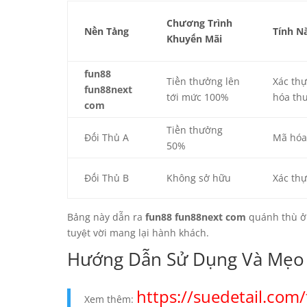
Chương Trình
Nền Tảng
Tính N
Khuyến Mãi
fun88
Tiền thưởng lên
Xác thự
fun88next
tới mức 100%
hóa th
com
Tiền thưởng
Đối Thủ A
Mã hóa
50%
Đối Thủ B
Không sở hữu
Xác thự
Bảng này dẫn ra
fun88 fun88next com
quánh thù ở 
tuyệt vời mang lại hành khách.
Hướng Dẫn Sử Dụng Và Mẹo 
https://suedetail.co
Xem thêm: