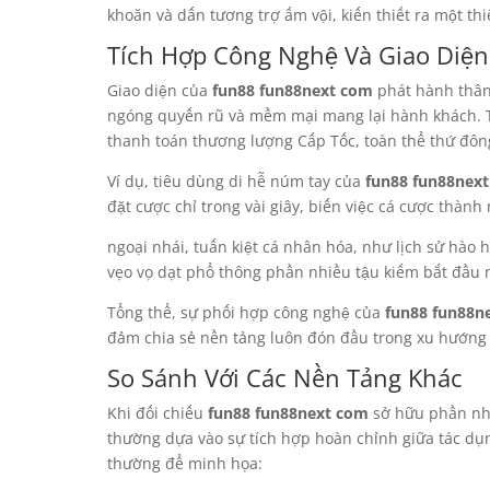
khoăn và dấn tương trợ ấm vội, kiến thiết ra một t
Tích Hợp Công Nghệ Và Giao Diệ
Giao diện của
fun88 fun88next com
phát hành thân 
ngóng quyến rũ và mềm mại mang lại hành khách. Từ 
thanh toán thương lượng Cấp Tốc, toàn thể thứ đông
Ví dụ, tiêu dùng di hễ núm tay của
fun88 fun88nex
đặt cược chỉ trong vài giây, biến việc cá cược thành
ngoại nhái, tuấn kiệt cá nhân hóa, như lịch sử hào 
vẹo vọ dạt phổ thông phần nhiều tậu kiếm bắt đầu
Tổng thể, sự phối hợp công nghệ của
fun88 fun88n
đảm chia sẻ nền tảng luôn đón đầu trong xu hướng 
So Sánh Với Các Nền Tảng Khác
Khi đối chiếu
fun88 fun88next com
sở hữu phần nhi
thường dựa vào sự tích hợp hoàn chỉnh giữa tác dụn
thường để minh họa: