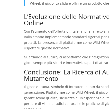
Wheel: il gioco. La sfida è offrire un prodotto c
L’Evoluzione delle Normative 
Online
Con l’aumento dell’offerta digitale, anche la regola
Italia stanno implementando standard rigorosi per gar
protetti. La presenza di piattaforme come Wild Wheel:
rispettare queste normative.
Guardando al futuro, ci aspettiamo che l’integrazio
gioco sempre più sicuri e innovativi, capaci di attra
Conclusione: La Ricerca di A
Mutamento
Il gioco di ruota, simbolo di intrattenimento da secoli
generazione. Piattaforme come Wild Wheel: il gioco
garantiscono qualità, sicurezza e un’esperienza aute
perdere di vista le radici culturali e le pratiche di 