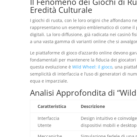
Il Fenomeno dei Giochi di Ru
Eredità Culturale
I giochi di ruota, con le loro origini che affondano 
rappresentano un esempio emblematico di come il pa
digitali. La loro diffusione, già radicata nei casinò f
a una vasta gamma di varianti online che si avvalgono
Le piattaforme di gioco d’azzardo online devono garan
fondamentali per mantenere la fiducia dei giocatori
questa evoluzione è
Wild Wheel: il gioco
, una piatta
semplicità di interfaccia e l’uso di generatori di nume
equa e imparziale.
Analisi Approfondita di “Wild
Caratteristica
Descrizione
Interfaccia
Design intuitivo e coinvolge
Utente
dispositivi mobili e desktop
Meccaniche
Simulazione fedele di una 