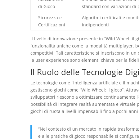
di Gioco
standard con variazioni di
Sicurezza e
Algoritmi certificati e moni
Certificazioni
indipendenti
Il livello di innovazione presente in “Wild Wheel: il 
funzionalità uniche come la modalità multiplayer, bo
competitivi. Tali caratteristiche si inseriscono in un 
la user experience sono elementi chiave per la fidel
Il Ruolo delle Tecnologie Dig
Le tecnologie come l’intelligenza artificiale e il ma
gestiscono giochi come “Wild Wheel: il gioco”. Attrave
sviluppatori riescono a ottimizzare continuamente l’
possibilità di integrare realtà aumentata e virtuale 
giochi di ruota a livelli impensabili fino a pochi anni 
“Nel contesto di un mercato in rapida trasformazi
e alle pratiche di gioco responsabile si configu