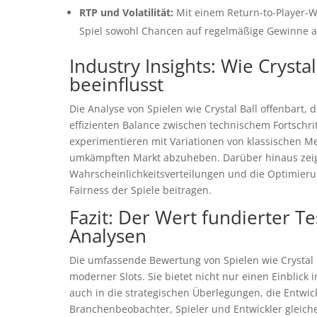
RTP und Volatilität:
Mit einem Return-to-Player-We
Spiel sowohl Chancen auf regelmäßige Gewinne al
Industry Insights: Wie Crysta
beeinflusst
Die Analyse von Spielen wie Crystal Ball offenbart
effizienten Balance zwischen technischem Fortschrit
experimentieren mit Variationen von klassischen M
umkämpften Markt abzuheben. Darüber hinaus zeig
Wahrscheinlichkeitsverteilungen und die Optimieru
Fairness der Spiele beitragen.
Fazit: Der Wert fundierter T
Analysen
Die umfassende Bewertung von Spielen wie Crystal Ba
moderner Slots. Sie bietet nicht nur einen Einblick
auch in die strategischen Überlegungen, die Entwic
Branchenbeobachter, Spieler und Entwickler gleiche