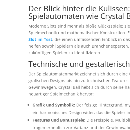
Der Blick hinter die Kuliss
Spielautomaten wie Crystal B
Moderne Slots sind mehr als bloße Glücksspiele; si
Spielmechanik und mathematischer Konstruktion. Ein 
Slot im Test
, die einen umfassenden Einblick in das
helfen sowohl Spielern als auch Branchenexperten, 
zukünftigen Spielen zu identifizieren.
Technische und gestalterisch
Der Spielautomatenmarkt zeichnet sich durch eine V
grafischen Designs bis hin zu technischen Features 
Gewinnwegen. Crystal Ball hebt sich durch seine 
neuartiger Spielmechanik hervor:
Grafik und Symbolik:
Der felsige Hintergrund, my
ein harmonisches Design wider, das die Spieler i
Features und Bonusspiele:
Die Freispiele, Multip
tragen erheblich zur Varianz und der Gewinnwahrs