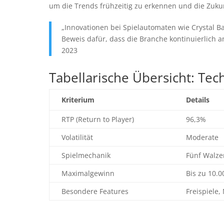
um die Trends frühzeitig zu erkennen und die Zukunf
„Innovationen bei Spielautomaten wie Crystal Ba
Beweis dafür, dass die Branche kontinuierlich a
2023
Tabellarische Übersicht: Tec
Kriterium
Details
RTP (Return to Player)
96,3%
Volatilität
Moderate
Spielmechanik
Fünf Walze
Maximalgewinn
Bis zu 10.0
Besondere Features
Freispiele,