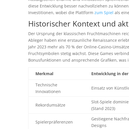
diese Entwicklung besser nachvollziehen zu können,
Investitionen, wobei die Plattform
zum Spiel
als ein
Historischer Kontext und akt
Der Ursprung der klassischen Fruchtmaschinen reicht
Ableger haben eine erstaunliche Renaissance erleb
Jahr 2023 mehr als 70 % der Online-Casino-Umsätze 
Fruchtsymbolen stetig wächst. Diese Games verbinde
Bonusfunktionen und ansprechende Grafiken, was ihr
Merkmal
Entwicklung in der
Technische
Einsatz von Künstlic
Innovationen
Slot-Spiele domini
Rekordumsätze
(Stand 2023)
Gestiegene Nachfra
Spielerpräferenzen
Designs