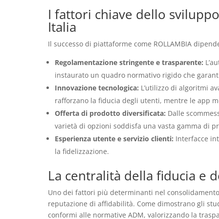
I fattori chiave dello svilup
Italia
Il successo di piattaforme come ROLLAMBIA dipende 
Regolamentazione stringente e trasparente:
L’au
instaurato un quadro normativo rigido che garantis
Innovazione tecnologica:
L’utilizzo di algoritmi 
rafforzano la fiducia degli utenti, mentre le app m
Offerta di prodotto diversificata:
Dalle scommesse 
varietà di opzioni soddisfa una vasta gamma di p
Esperienza utente e servizio clienti:
Interfacce int
la fidelizzazione.
La centralità della fiducia e 
Uno dei fattori più determinanti nel consolidament
reputazione di affidabilità. Come dimostrano gli studi
conformi alle normative ADM, valorizzando la traspar