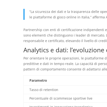
“La sicurezza dei dati e la trasparenza delle ope
le piattaforme di gioco online in Italia,” afferma
Partnership con enti di certificazione indipendenti e
sono elementi che distinguono i leader di mercato. 
responsabile e certificato, elevando il livello di cred
Analytics e dati: l’evoluzione
Per orientare le proprie operazioni, le piattaforme
predittive e dati in tempo reale. La capacità di perso
pattern di comportamento consente di adattarsi alle
Parametro
Tasso di retention
Percentuale di scommesse sportive live
Investimenti in innovazione tecnologica