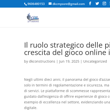
9606480153
dkcmysore@gmail.com
Il ruolo strategico delle
crescita del gioco online i
by
dkconstructions
|
Jun 19, 2025
|
Uncategorized
Negli ultimi dieci anni, il panorama del gioco d’azza
solo in termini di regolamentazione e sicurezza, ma 
di servizi. Le piattaforme di scommesse rappresent
guidato dall’esigenza di offrire esperienze di gioco c
esempio di eccellenza nel settore, evidenziando una
digitale.